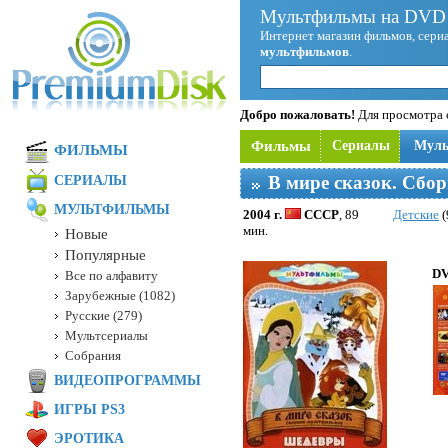
Мультфильмы на DVD 
Интернет магазин фильмов, сериа
мультфильмов
.
Добро пожаловать!
Для просмотра с
Фильмы
Сериалы
Мул
ФИЛЬМЫ
В мире сказок. Сбо
СЕРИАЛЫ
МУЛЬТФИЛЬМЫ
2004 г.
СССР
, 89
Детские
(
мин.
Новые
Популярные
DV
Все по алфавиту
Зарубежные (1082)
Русские (279)
Мультсериалы
Собрания
ВИДЕОПРОГРАММЫ
ИГРЫ PS3
ЭРОТИКА