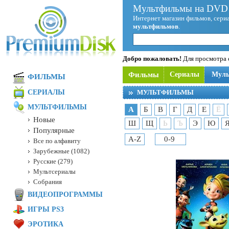
Мультфильмы на DVD 
Интернет магазин фильмов, сериа
мультфильмов
.
Добро пожаловать!
Для просмотра с
Фильмы
Сериалы
Мул
ФИЛЬМЫ
СЕРИАЛЫ
МУЛЬТФИЛЬМЫ
МУЛЬТФИЛЬМЫ
А
Б
В
Г
Д
Е
Ё
Новые
Ш
Щ
Ь
Ъ
Э
Ю
Популярные
A-Z
0-9
Все по алфавиту
Зарубежные (1082)
Русские (279)
Мультсериалы
Собрания
ВИДЕОПРОГРАММЫ
ИГРЫ PS3
ЭРОТИКА