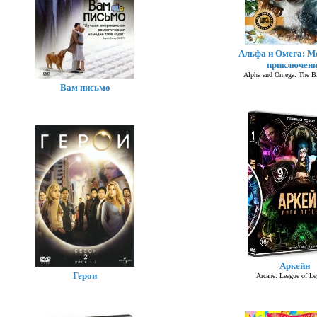
Альфа и Омега: М
приключен
Alpha and Omega: The Bi
Вам письмо
Аркейн
Герои
Arcane: League of L