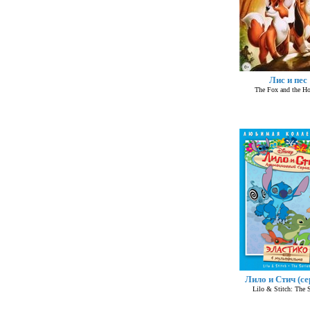
Лис и пес
The Fox and the H
Лило и Стич (се
Lilo & Stitch: The S