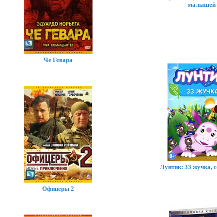
малышей
Че Гевара
Лунтик: 33 жучка, с
Офицеры 2