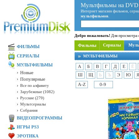
Мультфильмы на DVD 
Интернет магазин фильмов, сериа
мультфильмов
.
Добро пожаловать!
Для просмотра с
Фильмы
Сериалы
Мул
ФИЛЬМЫ
СЕРИАЛЫ
МУЛЬТФИЛЬМЫ
МУЛЬТФИЛЬМЫ
А
Б
В
Г
Д
Е
Ё
Новые
Ш
Щ
Ь
Ъ
Э
Ю
Популярные
A-Z
0-9
Все по алфавиту
Зарубежные (1082)
Русские (279)
Мультсериалы
Собрания
ВИДЕОПРОГРАММЫ
ИГРЫ PS3
ЭРОТИКА