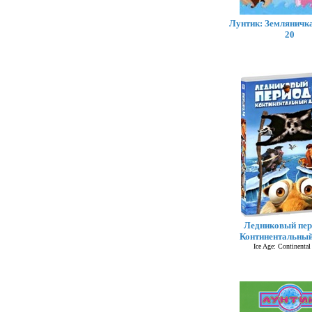
Лунтик: Земляничка,
20
Ледниковый пер
Континентальный
Ice Age: Continental 