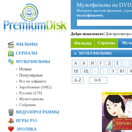
Мультфильмы на DVD 
Интернет магазин фильмов, сериа
мультфильмов
.
Добро пожаловать!
Для просмотра с
Фильмы
Сериалы
Мул
ФИЛЬМЫ
СЕРИАЛЫ
МУЛЬТФИЛЬМЫ
МУЛЬТФИЛЬМЫ
А
Б
В
Г
Д
Е
Ё
Новые
Ш
Щ
Ь
Ъ
Э
Ю
Популярные
A-Z
0-9
Все по алфавиту
Зарубежные (1082)
Русские (279)
Мультсериалы
Собрания
ВИДЕОПРОГРАММЫ
ИГРЫ PS3
ЭРОТИКА