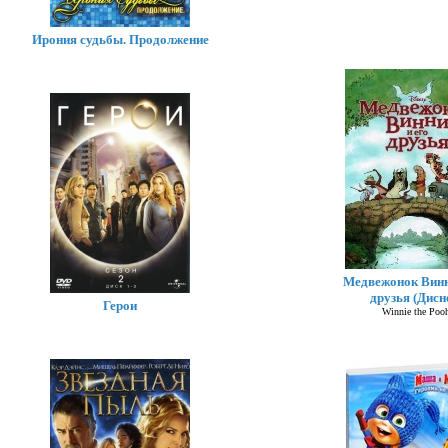
Ирония судьбы. Продолжение
Медвежонок Винн
друзья (Дисн
Герои
Winnie the Poo