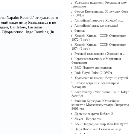
Уральские пельмени. Коллекция шоу-
программ
Федор Емельяненко. 30 лучших боев
(7 DVD)
во Napalm Records' от культового
Английский вместе с Хрюшей и...
 ещё нигде не публиковалась и не
Английский язык для малышей
gger, Battlelore, Lacrimas
Фитиль
to. Оформление - Ingo Romling (In
Хоккей. Канада - СССР. Суперсерия
1972 (8 игр)
Хоккей. Канада - СССР. Суперсерия
1974 (8 игр)
Русский язык вместе с Хрюшей и ...
Через червоточину с Морганом
Фриманом
BBC: Планета динозавров
Pink Floyd. Pulse (2 DVD)
Уральские пельмени: Везучий случай
Четыре встречи с Владимиром
Высоцким
Arch Enemy - War Eternal Tour: Tokyo
Sacrifice
Филипп Киркоров: Юбилейный
концерт в Московском театре Оперетты.
2008 год
Древние секреты Библии 2
Slayer - Repentless
BBC. Подводный мир Жак-Ива Кусто
Цирк Дю Солей: Сказочный мир