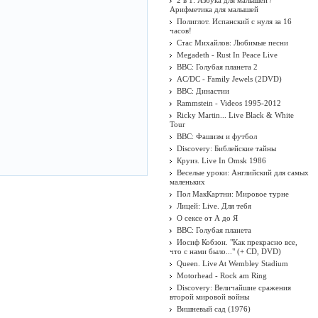
2 в 1: Азбука для малышей /
Арифметика для малышей
Полиглот. Испанский с нуля за 16
часов!
Стас Михайлов: Любимые песни
Megadeth - Rust In Peace Live
BBC: Голубая планета 2
AC/DC - Family Jewels (2DVD)
BBC: Династии
Rammstein - Videos 1995-2012
Ricky Martin... Live Black & White
Tour
BBC: Фашизм и футбол
Discovery: Библейские тайны
Круиз. Live In Omsk 1986
Веселые уроки: Английский для самых
маленьких
Пол МакКартни: Мировое турне
Лицей: Live. Для тебя
О сексе от А до Я
BBC: Голубая планета
Иосиф Кобзон. "Как прекрасно все,
что с нами было..." (+ CD, DVD)
Queen. Live At Wembley Stadium
Motorhead - Rock am Ring
Discovery: Величайшие сражения
второй мировой войны
Вишневый сад (1976)