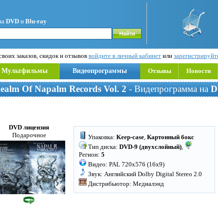
на
DVD
и
Blu-ray
воих заказов, скидок и отзывов
войдите в личный кабинет
или
зарегистрируйт
Мультфильмы
Видеопрограммы
Отзывы
Новости
 Realm Of Napalm Records Vol. 2
- Видепрограмма на
D
DVD лицензия
Подарочное
Упаковка:
Keep-case
,
Картонный бокс
Тип диска:
DVD-9 (двухслойный)
,
Регион:
5
Видео: PAL 720x576 (16x9)
Звук: Английский Dolby Digital Stereo 2.0
Дистрибьютор: Медиалэнд