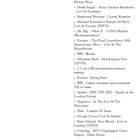
Picture Show
Death Angel ‎– Sonic German Beatdown
- Live In Germany
Коррозия Металла - Съешь Живъём
Michael Schenker's Temple Of Rock -
Live In Europe (3DVD)
Mr. Big – What If... 4 DVD BoxSet
(Коллекционное)
Europe – The Final Countdown 30th
Anniversary Show - Live At The
Roundhouse
BBC: Жизнь
Sebastian Bach - Abachalypse Now
(2DVD)
2,5 часа НЕэкспериментального
юмора
Kreator: Dying Alive
BBC: Самые громкие преступления
XX-го века
Sparks - DEE VEE DEE - Sparks at the
London Forum
Negative - In The Eye Of The
Hurricane
Hate - Litanies Of Satan
Savage Circus: Live In Atlanta
Peter Gabriel: New Blood - Live in
London (3DVD)
Unheilig - MTV Unplugged: Unter
Dampf - Ohne Strom