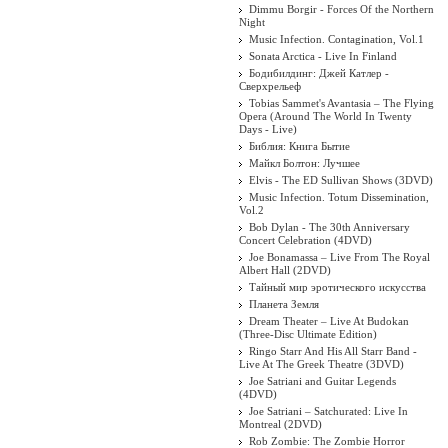
Dimmu Borgir - Forces Of the Northern
Night
Music Infection. Contagination, Vol.1
Sonata Arctica - Live In Finland
Бодибилдинг: Джей Катлер -
Сверхрельеф
Tobias Sammet's Avantasia – The Flying
Opera (Around The World In Twenty
Days - Live)
Библия: Книга Бытие
Майкл Болтон: Лучшее
Elvis - The ED Sullivan Shows (3DVD)
Music Infection. Totum Dissemination,
Vol.2
Bob Dylan - The 30th Anniversary
Concert Celebration (4DVD)
Joe Bonamassa – Live From The Royal
Albert Hall (2DVD)
Тайный мир эротического искусства
Планета Земля
Dream Theater ‎– Live At Budokan
(Three-Disc Ultimate Edition)
Ringo Starr And His All Starr Band -
Live At The Greek Theatre (3DVD)
Joe Satriani and Guitar Legends
(4DVD)
Joe Satriani – Satchurated: Live In
Montreal (2DVD)
Rob Zombie: The Zombie Horror