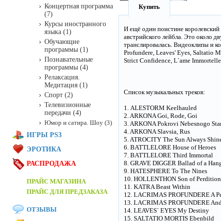
Концертная программа
Купить
(7)
Курсы иностранного
И ещё один поистине королевский 
языка (1)
австрийского лейбла. Это около д
Обучающие
транслировалась. Видеоклипы и конц
программы (1)
Profundere, Leaves' Eyes, Saltatio 
Познавательные
Strict Confidence, L`ame Immortelle
программы (4)
Релаксация.
Медитация (1)
Список музыкальных треков:
Спорт (2)
Телевизионные
1. ALESTORM Keelhauled
передачи (4)
2. ARKONA Goi, Rode, Goi
Юмор и сатира. Шоу (3)
3. ARKONA Pokrovi Nebesnogo Star
4. ARKONA Slavsia, Rus
ИГРЫ PS3
5. ATROCITY The Sun Always Shin
6. BATTLELORE House of Heroes
ЭРОТИКА
7. BATTLELORE Third Immortal
8. GRAVE DIGGER Ballad of a Ha
РАСПРОДАЖА
9. HATESPHERE To The Nines
10. HOLLENTHON Son of Perdition
ПРАЙС МАГАЗИНА
11. KATRA Beast Within
ПРАЙС ДЛЯ ПРЕДЗАКАЗА
12. LACRIMAS PROFUNDERE A Pe
13. LACRIMAS PROFUNDERE And 
ОТЗЫВЫ
14. LEAVES` EYES My Destiny
15. SALTATIO MORTIS Ebenbild