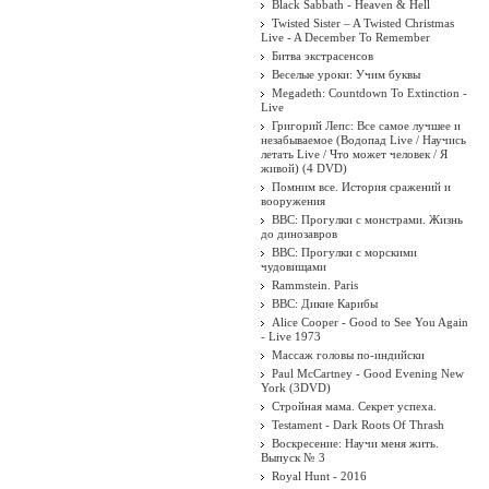
Black Sabbath - Heaven & Hell
Twisted Sister ‎– A Twisted Christmas
Live - A December To Remember
Битва экстрасенсов
Веселые уроки: Учим буквы
Megadeth: Countdown To Extinction -
Live
Григорий Лепс: Все самое лучшее и
незабываемое (Водопад Live / Научись
летать Live / Что может человек / Я
живой) (4 DVD)
Помним все. История сражений и
вооружения
BBC: Прогулки с монстрами. Жизнь
до динозавров
BBC: Прогулки с морскими
чудовищами
Rammstein. Paris
BBC: Дикие Карибы
Alice Cooper - Good to See You Again
- Live 1973
Массаж головы по-индийски
Paul McCartney - Good Evening New
York (3DVD)
Стройная мама. Секрет успеха.
Testament - Dark Roots Of Thrash
Воскресение: Научи меня жить.
Выпуск № 3
Royal Hunt - 2016