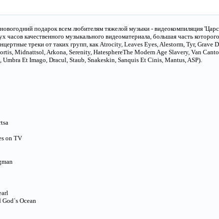
новогодний подарок всем любителям тяжелой музыки - видеокомпиляция 'Царст
вух часов качественного музыкального видеоматериала, большая часть которого
ертные треки от таких групп, как Atrocity, Leaves Eyes, Alestorm, Tyr, Grave Di
Mortis, Midnattsol, Arkona, Serenity, HatesphereThe Modern Age Slavery, Van Can
, Umbra Et Imago, Dracul, Staub, Snakeskin, Sanquis Et Cinis, Mantus, ASP).
tsa
es on TV
ngman
arl
God`s Ocean