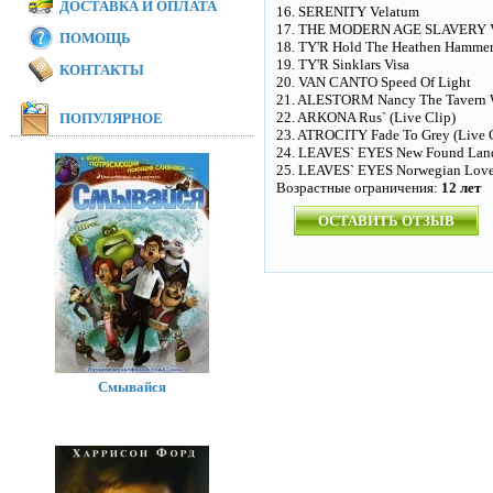
ДОСТАВКА И ОПЛАТА
16. SERENITY Velatum
17. THE MODERN AGE SLAVERY Vi
ПОМОЩЬ
18. TY'R Hold The Heathen Hamme
19. TY'R Sinklars Visa
КОНТАКТЫ
20. VAN CANTO Speed Of Light
21. ALESTORM Nancy The Tavern W
22. ARKONA Rus` (Live Clip)
ПОПУЛЯРНОЕ
23. ATROCITY Fade To Grey (Live 
24. LEAVES` EYES New Found Land
25. LEAVES` EYES Norwegian Loves
Возрастные ограничения:
12 лет
ОСТАВИТЬ ОТЗЫВ
Смывайся