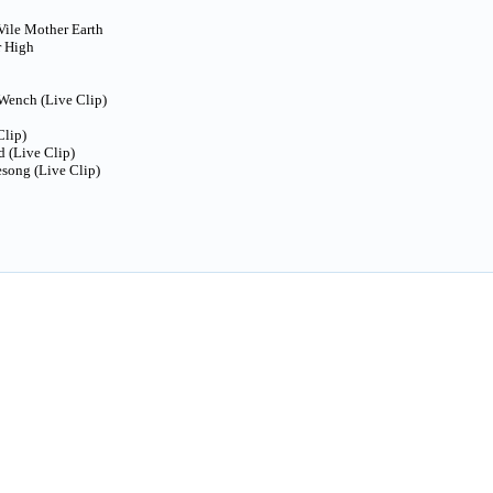
le Mother Earth
r High
ench (Live Clip)
Clip)
 (Live Clip)
ong (Live Clip)