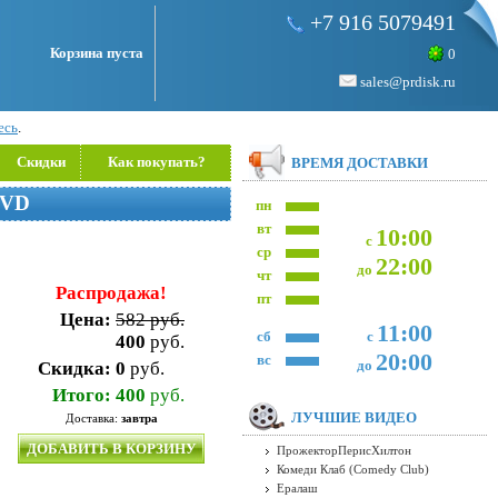
+7 916 5079491
Корзина пуста
0
sales@prdisk.ru
есь
.
Скидки
Как покупать?
ВРЕМЯ ДОСТАВКИ
VD
пн
вт
10:00
с
ср
22:00
до
чт
Распродажа!
пт
Цена:
582 руб.
11:00
сб
с
400
руб.
20:00
вс
до
Скидка:
0
руб.
Итого:
400
руб.
ЛУЧШИЕ ВИДЕО
Доставка:
завтра
ДОБАВИТЬ В КОРЗИНУ
ПрожекторПерисХилтон
Комеди Клаб (Comedy Club)
Ералаш