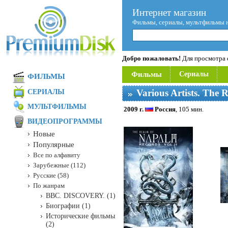
Интернет магазин
Фильмы, сериалы, мультфильмы 
Добро пожаловать!
Для просмотра с
Фильмы
Сериалы
ФИЛЬМЫ
Various Artists. The
СЕРИАЛЫ
МУЛЬТФИЛЬМЫ
2009 г.
Россия
, 105 мин.
ВИДЕОПРОГРАММЫ
Новые
Популярные
Все по алфавиту
Зарубежные (112)
Русские (58)
По жанрам
BBC. DISCOVERY. (1)
Биографии (1)
Исторические фильмы
(2)