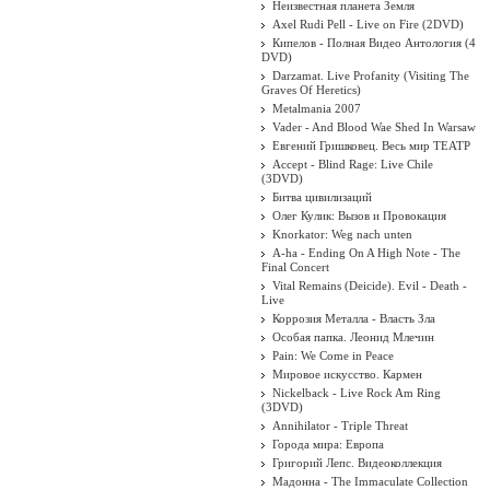
Неизвестная планета Земля
Axel Rudi Pell - Live on Fire (2DVD)
Кипелов - Полная Видео Антология (4
DVD)
Darzamat. Live Profanity (Visiting The
Graves Of Heretics)
Metalmania 2007
Vader - And Blood Wae Shed In Warsaw
Евгений Гришковец. Весь мир ТЕАТР
Accept - Blind Rage: Live Chile
(3DVD)
Битва цивилизаций
Олег Кулик: Вызов и Провокация
Knorkator: Weg nach unten
A-ha - Ending On A High Note - The
Final Concert
Vital Remains (Deicide). Evil - Death -
Live
Коррозия Металла - Власть Зла
Особая папка. Леонид Млечин
Pain: We Come in Peace
Мировое искусство. Кармен
Nickelback - Live Rock Am Ring
(3DVD)
Annihilator - Triple Threat
Города мира: Европа
Григорий Лепс. Видеоколлекция
Мадонна - The Immaculate Collection