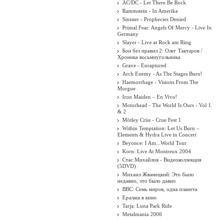
AC/DC - Let There Be Rock
Rammstein - In Amerika
Sinister - Prophecies Denied
Primal Fear: Angels Of Mercy - Live In
Germany
Slayer - Live at Rock am Ring
Бои без правил 2: Олег Тактаров /
Хроника восьмиугольника
Grave - Enraptured
Arch Enemy - As The Stages Burn!
Haemorrhage - Visions From The
Morgue
Iron Maiden ‎– En Vivo!
Motorhead - The World Is Ours - Vol 1
& 2
Mötley Crüe - Crue Fest 1
Within Temptation: Let Us Burn –
Elements & Hydra Live in Concert
Beyonce: I Am...World Tour
Korn: Live At Montreux 2004
Стас Михайлов - Видеоколлекция
(5DVD)
Михаил Жванецкий: Это было
недавно, это было давно
BBC: Семь миров, одна планета
Ералаш в кино
Tarja: Luna Park Ride
Metalmania 2006