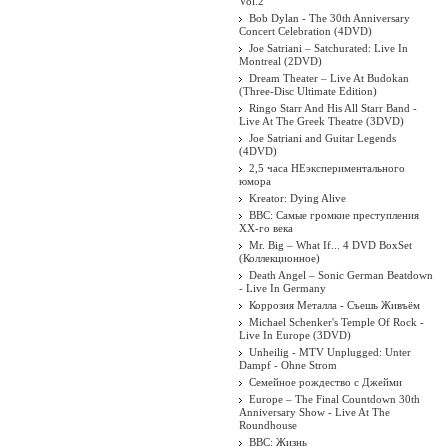
Vol.2
Bob Dylan - The 30th Anniversary
Concert Celebration (4DVD)
Joe Satriani – Satchurated: Live In
Montreal (2DVD)
Dream Theater ‎– Live At Budokan
(Three-Disc Ultimate Edition)
Ringo Starr And His All Starr Band -
Live At The Greek Theatre (3DVD)
Joe Satriani and Guitar Legends
(4DVD)
2,5 часа НЕэкспериментального
юмора
Kreator: Dying Alive
BBC: Самые громкие преступления
XX-го века
Mr. Big – What If... 4 DVD BoxSet
(Коллекционное)
Death Angel ‎– Sonic German Beatdown
- Live In Germany
Коррозия Металла - Съешь Живъём
Michael Schenker's Temple Of Rock -
Live In Europe (3DVD)
Unheilig - MTV Unplugged: Unter
Dampf - Ohne Strom
Семейное рождество с Джейми
Europe – The Final Countdown 30th
Anniversary Show - Live At The
Roundhouse
BBC: Жизнь