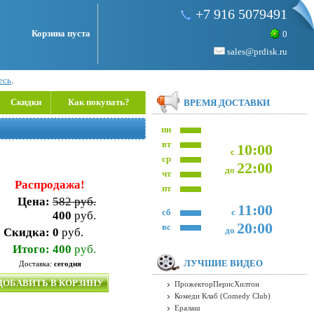
+7 916 5079491
Корзина пуста
0
sales@prdisk.ru
есь
.
Скидки
Как покупать?
ВРЕМЯ ДОСТАВКИ
пн
вт
10:00
с
ср
22:00
до
чт
Распродажа!
пт
Цена:
582 руб.
11:00
сб
с
400
руб.
20:00
вс
до
Скидка:
0
руб.
Итого:
400
руб.
ЛУЧШИЕ ВИДЕО
Доставка:
сегодня
ДОБАВИТЬ В КОРЗИНУ
ПрожекторПерисХилтон
Комеди Клаб (Comedy Club)
Ералаш