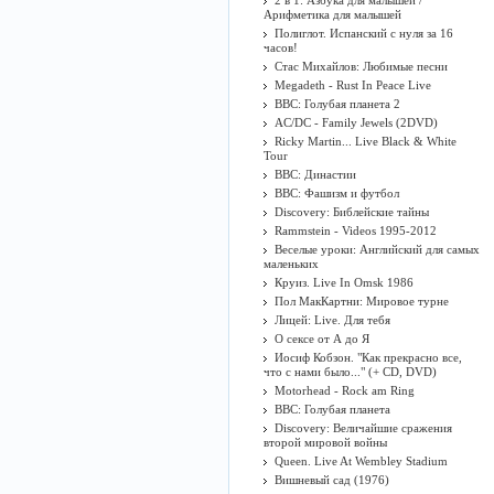
2 в 1: Азбука для малышей /
Арифметика для малышей
Полиглот. Испанский с нуля за 16
часов!
Стас Михайлов: Любимые песни
Megadeth - Rust In Peace Live
BBC: Голубая планета 2
AC/DC - Family Jewels (2DVD)
Ricky Martin... Live Black & White
Tour
BBC: Династии
BBC: Фашизм и футбол
Discovery: Библейские тайны
Rammstein - Videos 1995-2012
Веселые уроки: Английский для самых
маленьких
Круиз. Live In Omsk 1986
Пол МакКартни: Мировое турне
Лицей: Live. Для тебя
О сексе от А до Я
Иосиф Кобзон. "Как прекрасно все,
что с нами было..." (+ CD, DVD)
Motorhead - Rock am Ring
BBC: Голубая планета
Discovery: Величайшие сражения
второй мировой войны
Queen. Live At Wembley Stadium
Вишневый сад (1976)