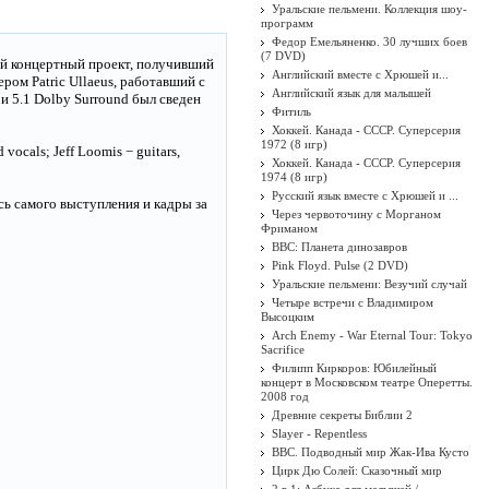
Уральские пельмени. Коллекция шоу-
программ
Федор Емельяненко. 30 лучших боев
(7 DVD)
ий концертный проект, получивший
Английский вместе с Хрюшей и...
ером Patric Ullaeus, работавший с
Английский язык для малышей
 и 5.1 Dolby Surround был сведен
Фитиль
Хоккей. Канада - СССР. Суперсерия
1972 (8 игр)
 vocals; Jeff Loomis − guitars,
Хоккей. Канада - СССР. Суперсерия
1974 (8 игр)
Русский язык вместе с Хрюшей и ...
сь самого выступления и кадры за
Через червоточину с Морганом
Фриманом
BBC: Планета динозавров
Pink Floyd. Pulse (2 DVD)
Уральские пельмени: Везучий случай
Четыре встречи с Владимиром
Высоцким
Arch Enemy - War Eternal Tour: Tokyo
Sacrifice
Филипп Киркоров: Юбилейный
концерт в Московском театре Оперетты.
2008 год
Древние секреты Библии 2
Slayer - Repentless
BBC. Подводный мир Жак-Ива Кусто
Цирк Дю Солей: Сказочный мир