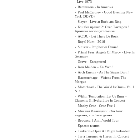
- Live 1973
Rammstein - In Amerika
Paul McCartney - Good Evening New
York (3DVD)
Slayer - Live at Rock am Ring
Бои без правил 2: Олег Тактаров /
Хроника восьмиугольника
AC/DC - Let There Be Rock
Royal Hunt - 2016
Sinister - Prophecies Denied
Primal Fear: Angels Of Mercy - Live In
Germany
Grave - Enraptured
Iron Maiden ‎– En Vivo!
Arch Enemy - As The Stages Burn!
Haemorrhage - Visions From The
Morgue
Motorhead - The World Is Ours - Vol 1
& 2
Within Temptation: Let Us Burn –
Elements & Hydra Live in Concert
Mötley Crüe - Crue Fest 1
Михаил Жванецкий: Это было
недавно, это было давно
Beyonce: I Am...World Tour
Ералаш в кино
Tankard – Open All Night Reloaded
Tarja Turunen & Harus: In Concert