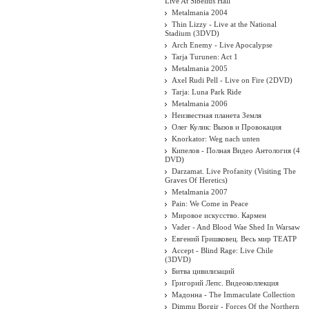
Live At Sibelius Hall
Metalmania 2004
Thin Lizzy - Live at the National
Stadium (3DVD)
Arch Enemy - Live Apocalypse
Tarja Turunen: Act 1
Metalmania 2005
Axel Rudi Pell - Live on Fire (2DVD)
Tarja: Luna Park Ride
Metalmania 2006
Неизвестная планета Земля
Олег Кулик: Вызов и Провокация
Knorkator: Weg nach unten
Кипелов - Полная Видео Антология (4
DVD)
Darzamat. Live Profanity (Visiting The
Graves Of Heretics)
Metalmania 2007
Pain: We Come in Peace
Мировое искусство. Кармен
Vader - And Blood Wae Shed In Warsaw
Евгений Гришковец. Весь мир ТЕАТР
Accept - Blind Rage: Live Chile
(3DVD)
Битва цивилизаций
Григорий Лепс. Видеоколлекция
Мадонна - The Immaculate Collection
Dimmu Borgir - Forces Of the Northern