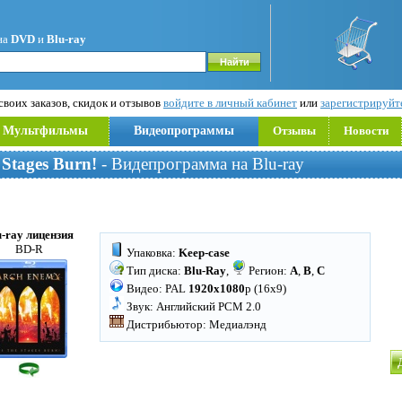
на
DVD
и
Blu-ray
воих заказов, скидок и отзывов
войдите в личный кабинет
или
зарегистрируйт
Мультфильмы
Видеопрограммы
Отзывы
Новости
Stages Burn!
- Видепрограмма на Blu-ray
u-ray лицензия
BD-R
Упаковка:
Keep-case
Тип диска:
Blu-Ray
,
Регион:
A
,
B
,
C
Видео: PAL
1920x1080
p (16x9)
Звук: Английский PCM 2.0
Дистрибьютор: Медиалэнд