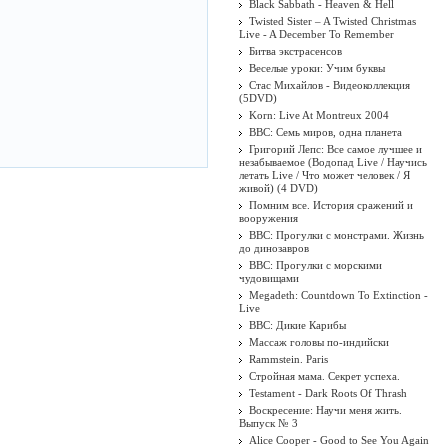
Black Sabbath - Heaven & Hell
Twisted Sister ‎– A Twisted Christmas
Live - A December To Remember
Битва экстрасенсов
Веселые уроки: Учим буквы
Стас Михайлов - Видеоколлекция
(5DVD)
Korn: Live At Montreux 2004
BBC: Семь миров, одна планета
Григорий Лепс: Все самое лучшее и
незабываемое (Водопад Live / Научись
летать Live / Что может человек / Я
живой) (4 DVD)
Помним все. История сражений и
вооружения
BBC: Прогулки с монстрами. Жизнь
до динозавров
BBC: Прогулки с морскими
чудовищами
Megadeth: Countdown To Extinction -
Live
BBC: Дикие Карибы
Массаж головы по-индийски
Rammstein. Paris
Стройная мама. Секрет успеха.
Testament - Dark Roots Of Thrash
Воскресение: Научи меня жить.
Выпуск № 3
Alice Cooper - Good to See You Again