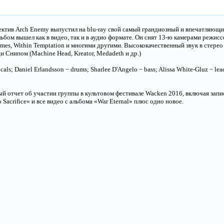
ектив Arch Enemy выпустил на blu-ray свой самый грандиозный и впечатляющ
льбом вышел как в видео, так и в аудио формате. Он снят 13-ю камерами режисс
ames, Within Temptation и многими другими. Высококачественный звук в стерео
Снипом (Machine Head, Kreator, Medadeth и др.)
cals; Daniel Erlandsson − drums; Sharlee D'Angelo − bass; Alissa White-Gluz − lead
ый отчет об участии группы в культовом фестивале Wacken 2016, включая запи
 Sacrifice» и все видео с альбома «War Eternal» плюс одно новое.