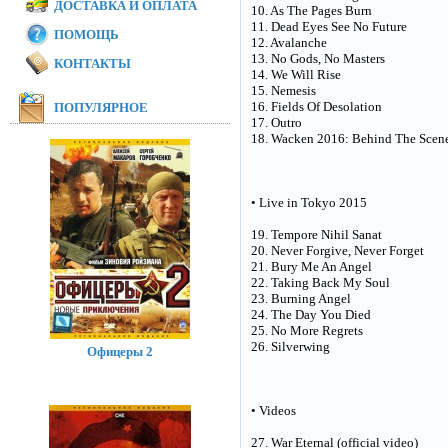
ДОСТАВКА И ОПЛАТА
10. As The Pages Burn
11. Dead Eyes See No Future
ПОМОЩЬ
12. Avalanche
13. No Gods, No Masters
КОНТАКТЫ
14. We Will Rise
15. Nemesis
16. Fields Of Desolation
ПОПУЛЯРНОЕ
17. Outro
18. Wacken 2016: Behind The Scen
• Live in Tokyo 2015
19. Tempore Nihil Sanat
20. Never Forgive, Never Forget
21. Bury Me An Angel
22. Taking Back My Soul
23. Burning Angel
24. The Day You Died
25. No More Regrets
26. Silverwing
Офицеры 2
• Videos
27. War Eternal (official video)