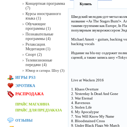
Концертная программа
Купить
(7)
Курсы иностранного
Шведский мелодик-дэт-метал колл
языка (1)
название «As The Stages Burn!». А
Обучающие
такими группами как Europe, In Fl
программы (1)
популярным звукорежиссером Энди 
Познавательные
программы (4)
Michael Amott − guitars, backing vo
backing vocals
Релаксация.
Медитация (1)
Издание на blu-ray содержит полн
Спорт (2)
сценой, а также запись шоу «Tokyo
Телевизионные
передачи (4)
Юмор и сатира. Шоу (3)
ИГРЫ PS3
Live at Wacken 2016
ЭРОТИКА
1. Khaos Overture
2. Yesterday Is Dead And Gone
РАСПРОДАЖА
3. War Eternal
4. Ravenous
ПРАЙС МАГАЗИНА
5. Stolen Life
ПРАЙС ДЛЯ ПРЕДЗАКАЗА
6. My Apocalypse
7. You Will Know My Name
ОТЗЫВЫ
8. Bloodstained Cross
9. Under Black Flags We March