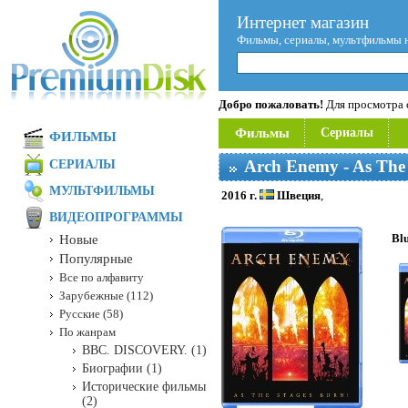
Интернет магазин
Фильмы, сериалы, мультфильмы 
Добро пожаловать!
Для просмотра с
Фильмы
Сериалы
ФИЛЬМЫ
Arch Enemy - As The 
СЕРИАЛЫ
МУЛЬТФИЛЬМЫ
2016 г.
Швеция
,
ВИДЕОПРОГРАММЫ
Bl
Новые
Популярные
Все по алфавиту
Зарубежные (112)
Русские (58)
По жанрам
BBC. DISCOVERY. (1)
Биографии (1)
Исторические фильмы
(2)