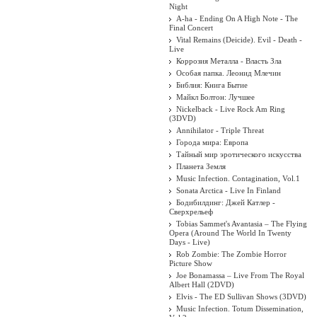
Night
A-ha - Ending On A High Note - The
Final Concert
Vital Remains (Deicide). Evil - Death -
Live
Коррозия Металла - Власть Зла
Особая папка. Леонид Млечин
Библия: Книга Бытие
Майкл Болтон: Лучшее
Nickelback - Live Rock Am Ring
(3DVD)
Annihilator - Triple Threat
Города мира: Европа
Тайный мир эротического искусства
Планета Земля
Music Infection. Contagination, Vol.1
Sonata Arctica - Live In Finland
Бодибилдинг: Джей Катлер -
Сверхрельеф
Tobias Sammet's Avantasia – The Flying
Opera (Around The World In Twenty
Days - Live)
Rob Zombie: The Zombie Horror
Picture Show
Joe Bonamassa – Live From The Royal
Albert Hall (2DVD)
Elvis - The ED Sullivan Shows (3DVD)
Music Infection. Totum Dissemination,