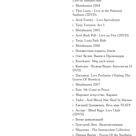
Live At Sibelius Hall
Metalmania 2004
Thin Lizzy - Live at the National
Stadium (3DVD)
Arch Enemy - Live Apocalypse
Tarja Turunen: Act 1
Metalmania 2005
Axel Rudi Pell - Live on Fire (2DVD)
Tarja: Luna Park Ride
Metalmania 2006
Неизвестная планета Земля
Олег Кулик: Вызов и Провокация
Knorkator: Weg nach unten
Кипелов - Полная Видео Антология (4
DVD)
Darzamat. Live Profanity (Visiting The
Graves Of Heretics)
Metalmania 2007
Pain: We Come in Peace
Мировое искусство. Кармен
Vader - And Blood Wae Shed In Warsaw
Евгений Гришковец. Весь мир ТЕАТР
Accept - Blind Rage: Live Chile
(3DVD)
Битва цивилизаций
Григорий Лепс. Видеоколлекция
Мадонна - The Immaculate Collection
Dimmu Borgir - Forces Of the Northern