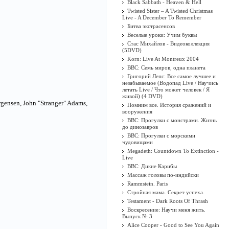
Black Sabbath - Heaven & Hell
Twisted Sister ‎– A Twisted Christmas
Live - A December To Remember
Битва экстрасенсов
Веселые уроки: Учим буквы
Стас Михайлов - Видеоколлекция
(5DVD)
Korn: Live At Montreux 2004
BBC: Семь миров, одна планета
Григорий Лепс: Все самое лучшее и
незабываемое (Водопад Live / Научись
летать Live / Что может человек / Я
живой) (4 DVD)
rgensen, John "Stranger" Adams,
Помним все. История сражений и
вооружения
BBC: Прогулки с монстрами. Жизнь
до динозавров
BBC: Прогулки с морскими
чудовищами
Megadeth: Countdown To Extinction -
Live
BBC: Дикие Карибы
Массаж головы по-индийски
Rammstein. Paris
Стройная мама. Секрет успеха.
Testament - Dark Roots Of Thrash
Воскресение: Научи меня жить.
Выпуск № 3
Alice Cooper - Good to See You Again