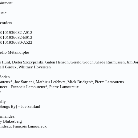
tainment
usic
corders
 A0101936682-A912
 A0101936682-B912
 A0101936680-A522
Studio Métamorphe
le Hunt, Dieter Szczypinski, Galen Henson, Gerald Gooch, Glade Rasmussen, Jim Jo
ll Giroux, Whitney Hoversten
 Boden
ureux*, Joe Satriani, Mathieu Lefebvre, Mick Bridgen*, Pierre Lamoureux
oducer – Francois Lamoureux*, Pierre Lamoureux
n
ally
 Songs By] – Joe Satriani
Hernandez
ay Blakesberg
andeau, François Lamoureux