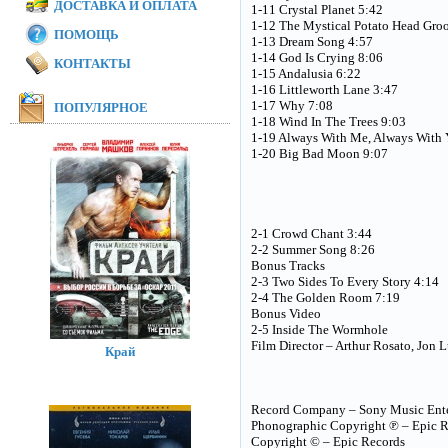
ДОСТАВКА И ОПЛАТА
1-11 Crystal Planet 5:42
1-12 The Mystical Potato Head Gro
ПОМОЩЬ
1-13 Dream Song 4:57
1-14 God Is Crying 8:06
КОНТАКТЫ
1-15 Andalusia 6:22
1-16 Littleworth Lane 3:47
1-17 Why 7:08
ПОПУЛЯРНОЕ
1-18 Wind In The Trees 9:03
1-19 Always With Me, Always With 
1-20 Big Bad Moon 9:07
2-1 Crowd Chant 3:44
2-2 Summer Song 8:26
Bonus Tracks
2-3 Two Sides To Every Story 4:14
2-4 The Golden Room 7:19
Bonus Video
2-5 Inside The Wormhole
Film Director – Arthur Rosato, Jon 
Край
Record Company – Sony Music Ent
Phonographic Copyright ℗ – Epic 
Copyright © – Epic Records