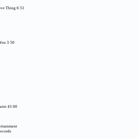
ove Thing 6:51
You 3:50
Luini 43:00
ertainment
Records