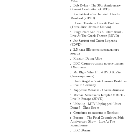
Vol.2
Bob Dylan - The 30th Anniversary
Concert Celebration (4DVD)
Joe Satriani – Satchurated: Live In
Montreal (2DVD)
Dream Theater ‎– Live At Budokan
(Three-Disc Ultimate Edition)
Ringo Starr And His All Starr Band -
Live At The Greek Theatre (3DVD)
Joe Satriani and Guitar Legends
(4DVD)
2,5 часа НЕэкспериментального
юмора
Kreator: Dying Alive
BBC: Самые громкие преступления
XX-го века
Mr. Big – What If... 4 DVD BoxSet
(Коллекционное)
Death Angel ‎– Sonic German Beatdown
- Live In Germany
Коррозия Металла - Съешь Живъём
Michael Schenker's Temple Of Rock -
Live In Europe (3DVD)
Unheilig - MTV Unplugged: Unter
Dampf - Ohne Strom
Семейное рождество с Джейми
Europe – The Final Countdown 30th
Anniversary Show - Live At The
Roundhouse
BBC: Жизнь