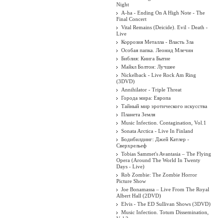
Night
A-ha - Ending On A High Note - The
Final Concert
Vital Remains (Deicide). Evil - Death -
Live
Коррозия Металла - Власть Зла
Особая папка. Леонид Млечин
Библия: Книга Бытие
Майкл Болтон: Лучшее
Nickelback - Live Rock Am Ring
(3DVD)
Annihilator - Triple Threat
Города мира: Европа
Тайный мир эротического искусства
Планета Земля
Music Infection. Contagination, Vol.1
Sonata Arctica - Live In Finland
Бодибилдинг: Джей Катлер -
Сверхрельеф
Tobias Sammet's Avantasia – The Flying
Opera (Around The World In Twenty
Days - Live)
Rob Zombie: The Zombie Horror
Picture Show
Joe Bonamassa – Live From The Royal
Albert Hall (2DVD)
Elvis - The ED Sullivan Shows (3DVD)
Music Infection. Totum Dissemination,