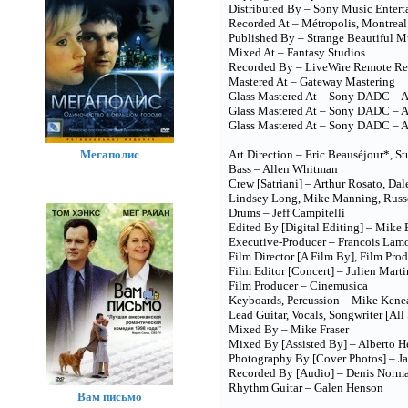
Distributed By – Sony Music Enter
Recorded At – Métropolis, Montreal
Published By – Strange Beautiful M
Mixed At – Fantasy Studios
Recorded By – LiveWire Remote Re
Mastered At – Gateway Mastering
Glass Mastered At – Sony DADC –
Glass Mastered At – Sony DADC –
Glass Mastered At – Sony DADC –
Мегаполис
Art Direction – Eric Beauséjour*, 
Bass – Allen Whitman
Crew [Satriani] – Arthur Rosato, Da
Lindsey Long, Mike Manning, Russe
Drums – Jeff Campitelli
Edited By [Digital Editing] – Mike
Executive-Producer – Francois Lamo
Film Director [A Film By], Film Pr
Film Editor [Concert] – Julien Marti
Film Producer – Cinemusica
Keyboards, Percussion – Mike Kene
Lead Guitar, Vocals, Songwriter [All
Mixed By – Mike Fraser
Mixed By [Assisted By] – Alberto 
Photography By [Cover Photos] – J
Recorded By [Audio] – Denis Norm
Rhythm Guitar – Galen Henson
Вам письмо