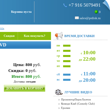
+7 916 5079491
Корзина пуста
0
sales@prdisk.ru
есь
.
Скидки
Как покупать?
ВРЕМЯ ДОСТАВКИ
VD
пн
вт
10:00
с
ср
22:00
до
чт
Цена:
800
руб.
пт
Скидка:
0
руб.
11:00
сб
с
Итого:
800
руб.
20:00
вс
до
Доставка:
сегодня
ДОБАВИТЬ В КОРЗИНУ
ЛУЧШИЕ ВИДЕО
ПрожекторПерисХилтон
Комеди Клаб (Comedy Club)
Ералаш