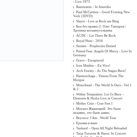
- Live 1973
Rammstein - In Amerika
Paul McCartney - Good Evening New
York (3DVD)
Slayer - Live at Rock am Ring
Бои без правил 2: Олег Тактаров /
Хроника восьмиугольника
AC/DC - Let There Be Rock
Royal Hunt - 2016
Sinister - Prophecies Denied
Primal Fear: Angels Of Mercy - Live In
Germany
Grave - Enraptured
Iron Maiden ‎– En Vivo!
Arch Enemy - As The Stages Burn!
Haemorrhage - Visions From The
Morgue
Motorhead - The World Is Ours - Vol 1
& 2
Within Temptation: Let Us Burn –
Elements & Hydra Live in Concert
Mötley Crüe - Crue Fest 1
Михаил Жванецкий: Это было
недавно, это было давно
Beyonce: I Am...World Tour
Ералаш в кино
Tankard – Open All Night Reloaded
Tarja Turunen & Harus: In Concert