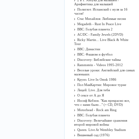
2 в 1: Азбука для малышей /
Арифметика для малышей
Полиглот. Испанский с нуля за 16
часов!
Стас Михайлов: Любимые песни
Megadeth - Rust In Peace Live
BBC: Голубая планета 2
AC/DC - Family Jewels (2DVD)
Ricky Martin... Live Black & White
Tour
BBC: Династии
BBC: Фашизм и футбол
Discovery: Библейские тайны
Rammstein - Videos 1995-2012
Веселые уроки: Английский для самых
маленьких
Круиз. Live In Omsk 1986
Пол МакКартни: Мировое турне
Лицей: Live. Для тебя
О сексе от А до Я
Иосиф Кобзон. "Как прекрасно все,
что с нами было..." (+ CD, DVD)
Motorhead - Rock am Ring
BBC: Голубая планета
Discovery: Величайшие сражения
второй мировой войны
Queen. Live At Wembley Stadium
Вишневый сад (1976)