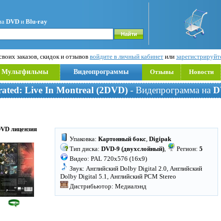
на
DVD
и
Blu-ray
воих заказов, скидок и отзывов
войдите в личный кабинет
или
зарегистрируйт
Мультфильмы
Видеопрограммы
Отзывы
Новости
urated: Live In Montreal (2DVD)
- Видепрограмма на
D
DVD лицензия
Упаковка:
Картонный бокс
,
Digipak
Тип диска:
DVD-9 (двухслойный)
,
Регион:
5
Видео: PAL 720x576 (16x9)
Звук: Английский Dolby Digital 2.0, Английский
Dolby Digital 5.1, Английский PCM Stereo
Дистрибьютор: Медиалэнд