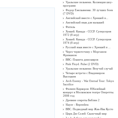
Уральские пельмени. Коллекция шоу-
программ
Федор Емельяненко. 30 лучших боев
(7 DVD)
Английский вместе с Хрюшей и...
Английский язык для малышей
Фитиль
Хоккей. Канада - СССР. Суперсерия
1972 (8 игр)
Хоккей. Канада - СССР. Суперсерия
1974 (8 игр)
Русский язык вместе с Хрюшей и ...
Через червоточину с Морганом
Фриманом
BBC: Планета динозавров
Pink Floyd. Pulse (2 DVD)
Уральские пельмени: Везучий случай
Четыре встречи с Владимиром
Высоцким
Arch Enemy - War Eternal Tour: Tokyo
Sacrifice
Филипп Киркоров: Юбилейный
концерт в Московском театре Оперетты.
2008 год
Древние секреты Библии 2
Slayer - Repentless
BBC. Подводный мир Жак-Ива Кусто
Цирк Дю Солей: Сказочный мир