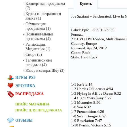
Концертная программа
Купить
(7)
Курсы иностранного
Joe Satriani – Satchurated: Live In 
языка (1)
Обучающие
программы (1)
Label: Epic – 88691926839
Познавательные
Format:
программы (4)
2 x DVD, DVD-Video, Multichanne
Country: Europe
Релаксация.
Released: Apr 24, 2012
Медитация (1)
Genre: Rock
Спорт (2)
Style: Hard Rock
Телевизионные
передачи (4)
Юмор и сатира. Шоу (3)
ИГРЫ PS3
1-1 Ice 9 5:14
ЭРОТИКА
1-2 Hordes Of Locusts 4:54
1-3 Flying In A Blue Dream 6:32
РАСПРОДАЖА
1-4 Light Years Away 6:27
1-5 Memories 8:56
ПРАЙС МАГАЗИНА
1-6 War 6:32
ПРАЙС ДЛЯ ПРЕДЗАКАЗА
1-7 Premonition 4:26
1-8 Satch Boogie 4:57
ОТЗЫВЫ
1-9 Revelation 7:47
1-10 Pyrrhic Victoria 5:15