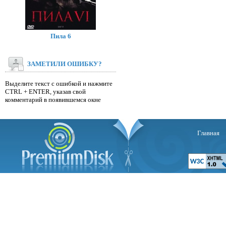
Пила 6
ЗАМЕТИЛИ ОШИБКУ?
Выделите текст с ошибкой и нажмите
CTRL + ENTER, указав свой
комментарий в появившемся окне
Главная