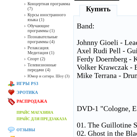
Концертная программа
Купить
(7)
Курсы иностранного
языка (1)
Band:
Обучающие
программы (1)
Познавательные
Johnny Gioeli - Lea
программы (4)
Релаксация.
Axel Rudi Pell - Gui
Медитация (1)
Ferdy Doernberg - 
Спорт (2)
Телевизионные
Volker Krawczak - 
передачи (4)
Mike Terrana - Dru
Юмор и сатира. Шоу (3)
ИГРЫ PS3
ЭРОТИКА
РАСПРОДАЖА
DVD-1 "Cologne, Es
ПРАЙС МАГАЗИНА
ПРАЙС ДЛЯ ПРЕДЗАКАЗА
01. The Guillotine S
ОТЗЫВЫ
02. Ghost in the Bl