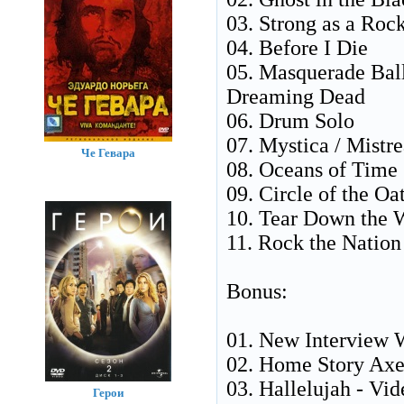
03. Strong as a Roc
04. Before I Die
05. Masquerade Bal
Dreaming Dead
06. Drum Solo
07. Mystica / Mistre
Че Гевара
08. Oceans of Time
09. Circle of the Oa
10. Tear Down the W
11. Rock the Nation
Bonus:
01. New Interview W
02. Home Story Axe
03. Hallelujah - Vid
Герои