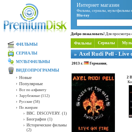
Интернет магазин
Фильмы, сериалы, мультфильмы 
Blu-ray
Добро пожаловать!
Для просмотра с
Фильмы
Сериалы
Мул
ФИЛЬМЫ
Axel Rudi Pell - Live
СЕРИАЛЫ
МУЛЬТФИЛЬМЫ
2013 г.
Германия
,
ВИДЕОПРОГРАММЫ
2 
Новые
Ко
Популярные
Все по алфавиту
Зарубежные (112)
Русские (58)
По жанрам
BBC. DISCOVERY. (1)
Биографии (1)
Исторические фильмы
(2)