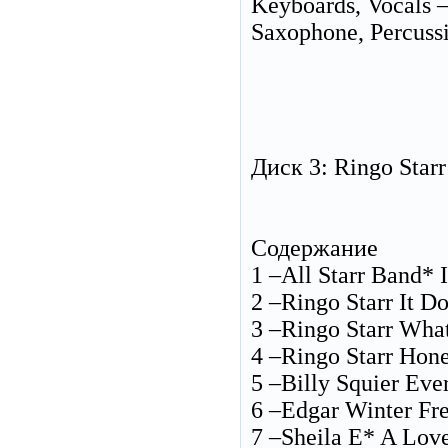
Keyboards, Vocals 
Saxophone, Percuss
Диск 3: Ringo Starr
Содержание
1 –All Starr Band* 
2 –Ringo Starr It D
3 –Ringo Starr Wha
4 –Ringo Starr Hon
5 –Billy Squier Ev
6 –Edgar Winter Fr
7 –Sheila E* A Love