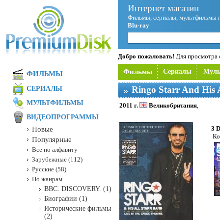
Интернет магазин
Фильмы, сериалы, мультфильмы 
Blu-ray
Добро пожаловать!
Для просмотра с
Фильмы
Сериалы
Мул
ФИЛЬМЫ
Ringo Starr And His 
СЕРИАЛЫ
МУЛЬТФИЛЬМЫ
2011 г.
Великобритания
,
ВИДЕОПРОГРАММЫ
3 
Новые
Ко
Популярные
Все по алфавиту
Зарубежные (112)
Русские (58)
По жанрам
BBC. DISCOVERY. (1)
Биографии (1)
Исторические фильмы
(2)