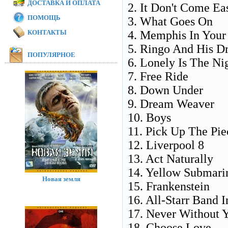
ДОСТАВКА И ОПЛАТА
2. It Don't Come Ea
ПОМОЩЬ
3. What Goes On
КОНТАКТЫ
4. Memphis In Your
5. Ringo And His D
ПОПУЛЯРНОЕ
6. Lonely Is The Ni
7. Free Ride
8. Down Under
9. Dream Weaver
10. Boys
11. Pick Up The Pie
12. Liverpool 8
13. Act Naturally
14. Yellow Submari
Новая земля
15. Frankenstein
16. All-Starr Band I
17. Never Without 
18. Choose Love