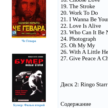
19. The Stroke
20. Work To Do
21. I Wanna Be Yo
22. Love Is Alive
23. Who Can It Be
24. Photograph
Че Гевара
25. Oh My My
26. With A Little H
27. Give Peace A C
Диск 2: Ringo Starr
Содержание
Бумер: Фильм второй