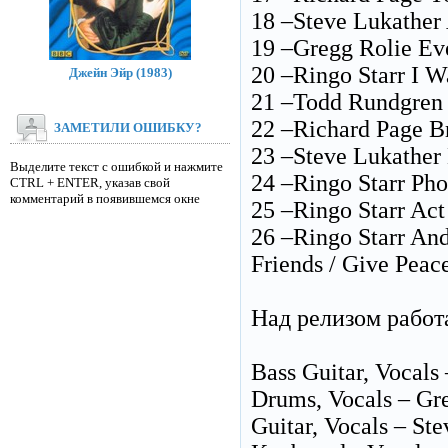
18 –Steve Lukather 
19 –Gregg Rolie Ev
20 –Ringo Starr I 
Джейн Эйр (1983)
21 –Todd Rundgren 
22 –Richard Page B
ЗАМЕТИЛИ ОШИБКУ?
23 –Steve Lukather
Выделите текст с ошибкой и нажмите
24 –Ringo Starr Ph
CTRL + ENTER, указав свой
комментарий в появившемся окне
25 –Ringo Starr Act
26 –Ringo Starr And
Friends / Give Pea
Над релизом работ
Bass Guitar, Vocals
Drums, Vocals – Gre
Guitar, Vocals – St