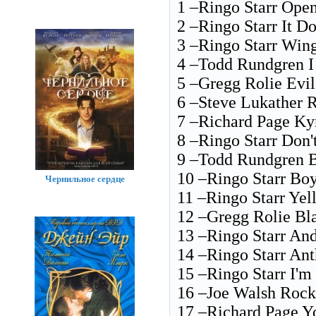
1 –Ringo Starr Ope
2 –Ringo Starr It D
3 –Ringo Starr Win
4 –Todd Rundgren I
5 –Gregg Rolie Evi
6 –Steve Lukather 
7 –Richard Page Kyr
8 –Ringo Starr Don'
9 –Todd Rundgren 
10 –Ringo Starr Bo
Чернильное сердце
11 –Ringo Starr Ye
12 –Gregg Rolie B
13 –Ringo Starr And
14 –Ringo Starr An
15 –Ringo Starr I'm
16 –Joe Walsh Roc
17 –Richard Page Y