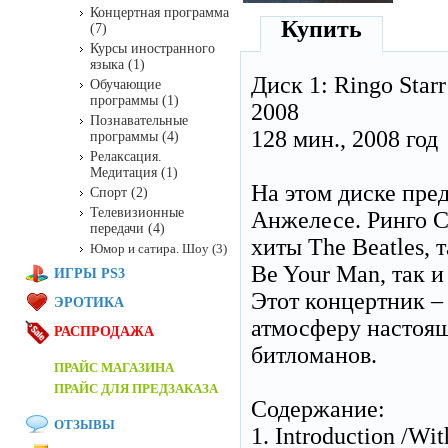
Концертная программа
Купить
(7)
Курсы иностранного
языка (1)
Диск 1: Ringo Starr
Обучающие
программы (1)
2008
Познавательные
128 мин., 2008 год
программы (4)
Релаксация.
Медитация (1)
На этом диске пред
Спорт (2)
Телевизионные
Анжелесе. Ринго С
передачи (4)
хиты The Beatles, 
Юмор и сатира. Шоу (3)
Be Your Man, так 
ИГРЫ PS3
Этот концертник –
ЭРОТИКА
атмосферу настоящ
РАСПРОДАЖА
битломанов.
ПРАЙС МАГАЗИНА
ПРАЙС ДЛЯ ПРЕДЗАКАЗА
Содержание:
ОТЗЫВЫ
1. Introduction /Wi