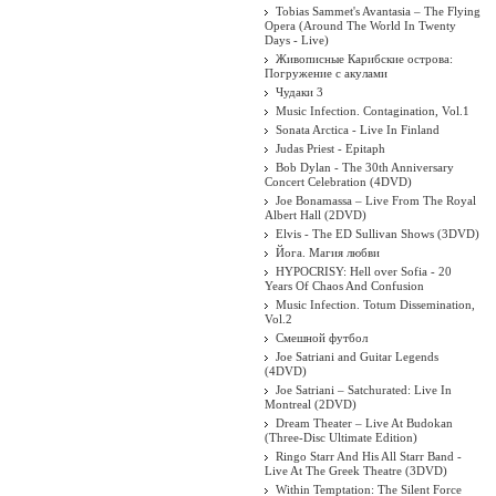
Tobias Sammet's Avantasia – The Flying
Opera (Around The World In Twenty
Days - Live)
Живописные Карибские острова:
Погружение с акулами
Чудаки 3
Music Infection. Contagination, Vol.1
Sonata Arctica - Live In Finland
Judas Priest - Epitaph
Bob Dylan - The 30th Anniversary
Concert Celebration (4DVD)
Joe Bonamassa – Live From The Royal
Albert Hall (2DVD)
Elvis - The ED Sullivan Shows (3DVD)
Йога. Магия любви
HYPOCRISY: Hell over Sofia - 20
Years Of Chaos And Confusion
Music Infection. Totum Dissemination,
Vol.2
Смешной футбол
Joe Satriani and Guitar Legends
(4DVD)
Joe Satriani – Satchurated: Live In
Montreal (2DVD)
Dream Theater ‎– Live At Budokan
(Three-Disc Ultimate Edition)
Ringo Starr And His All Starr Band -
Live At The Greek Theatre (3DVD)
Within Temptation: The Silent Force