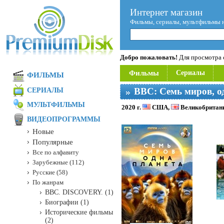
Интернет магазин
Фильмы, сериалы, мультфильмы 
Добро пожаловать!
Для просмотра с
Фильмы
Сериалы
ФИЛЬМЫ
BBC: Семь миров, о
СЕРИАЛЫ
МУЛЬТФИЛЬМЫ
2020 г.
США,
Великобритан
ВИДЕОПРОГРАММЫ
Новые
Популярные
Все по алфавиту
Зарубежные (112)
Русские (58)
По жанрам
BBC. DISCOVERY. (1)
Биографии (1)
Исторические фильмы
(2)