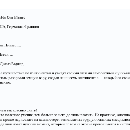
lds One Planet
США, Германия, Франция
а Нэппер, ...
тон, ...
Джилз Баджер, ...
ное путешествие по континентам и увидят своими глазами самобытный и уника
силы разорвали земную кору, создав наши семь континентов — каждый со сво
изнью.
, чем так красиво снять!
то полезное умение, тем больше за него должны платить. На практике, конечно, 
ы проще нарисовать на компьютере, чем оплатить труд уникальных специалисто
 неделями ловят нужный момент, который потом на экране превращается в чист