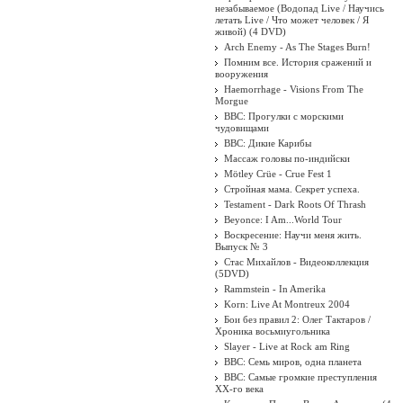
незабываемое (Водопад Live / Научись
летать Live / Что может человек / Я
живой) (4 DVD)
Arch Enemy - As The Stages Burn!
Помним все. История сражений и
вооружения
Haemorrhage - Visions From The
Morgue
BBC: Прогулки с морскими
чудовищами
BBC: Дикие Карибы
Массаж головы по-индийски
Mötley Crüe - Crue Fest 1
Стройная мама. Секрет успеха.
Testament - Dark Roots Of Thrash
Beyonce: I Am...World Tour
Воскресение: Научи меня жить.
Выпуск № 3
Стас Михайлов - Видеоколлекция
(5DVD)
Rammstein - In Amerika
Korn: Live At Montreux 2004
Бои без правил 2: Олег Тактаров /
Хроника восьмиугольника
Slayer - Live at Rock am Ring
BBC: Семь миров, одна планета
BBC: Самые громкие преступления
XX-го века