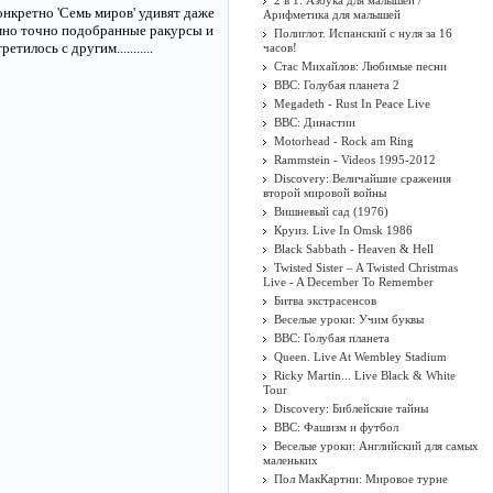
2 в 1: Азбука для малышей /
онкретно 'Семь миров' удивят даже
Арифметика для малышей
зумно точно подобранные ракурсы и
Полиглот. Испанский с нуля за 16
илось с другим...........
часов!
Стас Михайлов: Любимые песни
BBC: Голубая планета 2
Megadeth - Rust In Peace Live
BBC: Династии
Motorhead - Rock am Ring
Rammstein - Videos 1995-2012
Discovery: Величайшие сражения
второй мировой войны
Вишневый сад (1976)
Круиз. Live In Omsk 1986
Black Sabbath - Heaven & Hell
Twisted Sister ‎– A Twisted Christmas
Live - A December To Remember
Битва экстрасенсов
Веселые уроки: Учим буквы
BBC: Голубая планета
Queen. Live At Wembley Stadium
Ricky Martin... Live Black & White
Tour
Discovery: Библейские тайны
BBC: Фашизм и футбол
Веселые уроки: Английский для самых
маленьких
Пол МакКартни: Мировое турне