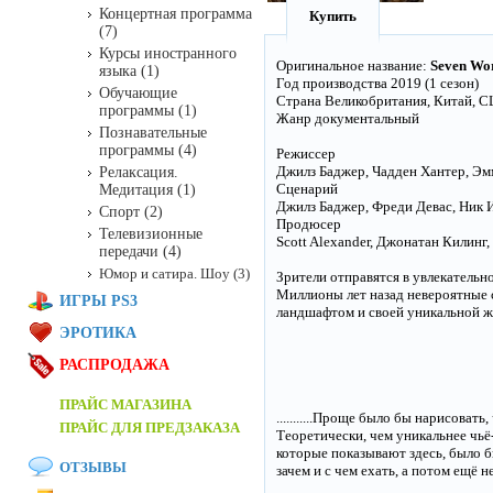
Концертная программа
Купить
(7)
Курсы иностранного
Оригинальное название:
Seven Wor
языка (1)
Год производства 2019 (1 сезон)
Обучающие
Страна Великобритания, Китай, 
программы (1)
Жанр документальный
Познавательные
программы (4)
Режиссер
Джилз Баджер, Чадден Хантер, Эмм
Релаксация.
Сценарий
Медитация (1)
Джилз Баджер, Фреди Девас, Ник Ис
Спорт (2)
Продюсер
Телевизионные
Scott Alexander, Джонатан Килинг, 
передачи (4)
Юмор и сатира. Шоу (3)
Зрители отправятся в увлекатель
Миллионы лет назад невероятные 
ИГРЫ PS3
ландшафтом и своей уникальной ж
ЭРОТИКА
РАСПРОДАЖА
ПРАЙС МАГАЗИНА
...........Проще было бы нарисовать
ПРАЙС ДЛЯ ПРЕДЗАКАЗА
Теоретически, чем уникальнее чьё-
которые показывают здесь, было б
ОТЗЫВЫ
зачем и с чем ехать, а потом ещё