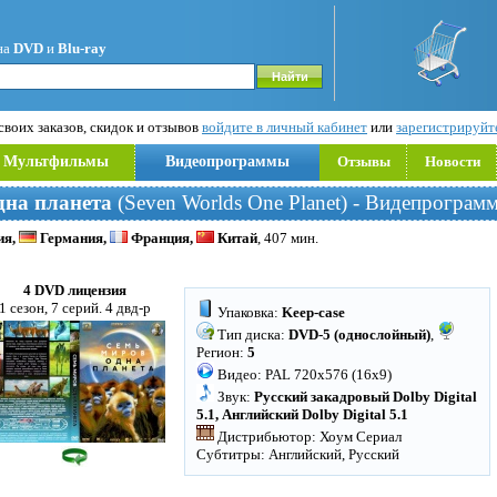
на
DVD
и
Blu-ray
воих заказов, скидок и отзывов
войдите в личный кабинет
или
зарегистрируйт
Мультфильмы
Видеопрограммы
Отзывы
Новости
дна планета
(Seven Worlds One Planet) - Видепрограм
ия,
Германия,
Франция,
Китай
, 407 мин.
4 DVD лицензия
1 сезон, 7 серий. 4 двд-р
Упаковка:
Keep-case
Тип диска:
DVD-5 (однослойный)
,
Регион:
5
Видео: PAL 720x576 (16x9)
Звук:
Русский закадровый Dolby Digital
5.1, Английский Dolby Digital 5.1
Дистрибьютор: Хоум Сериал
Субтитры: Английский, Русский