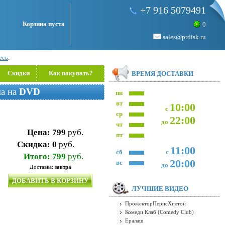
+7 916 5079491
Корзина пуста
0
sales@prdisk.ru
есь
.
Скидки
Как покупать?
ВРЕМЯ ДОСТАВКИ
ма на
DVD
пн
вт
10:00
с
ср
22:00
до
чт
Цена:
799
руб.
пт
Скидка:
0
руб.
11:00
сб
с
Итого:
799
руб.
20:00
вс
до
Доставка:
завтра
ДОБАВИТЬ В КОРЗИНУ
ЛУЧШИЕ ВИДЕО
ПрожекторПерисХилтон
Комеди Клаб (Comedy Club)
Ералаш