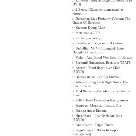
Кипелов - Полная Видео Антология (4
DVD)
2,5 часа НЕэкспериментального
юмора
Darzamat. Live Profanity (Visiting The
Graves Of Heretics)
Kreator: Dying Alive
Metalmania 2007
Битва цивилизаций
Семейное рождество с Джейми
Unheilig - MTV Unplugged: Unter
Dampf - Ohne Strom
Vader - And Blood Wae Shed In Warsaw
Евгений Гришковец. Весь мир ТЕАТР
Accept - Blind Rage: Live Chile
(3DVD)
Особая папка. Леонид Млечин
A-ha - Ending On A High Note - The
Final Concert
Vital Remains (Deicide). Evil - Death -
Live
КВН – Клуб Веселых и Находчивых
Коррозия Металла - Власть Зла
Города мира: Европа
Nickelback - Live Rock Am Ring
(3DVD)
Annihilator - Triple Threat
Бодибилдинг: Джей Катлер -
Сверхрельеф