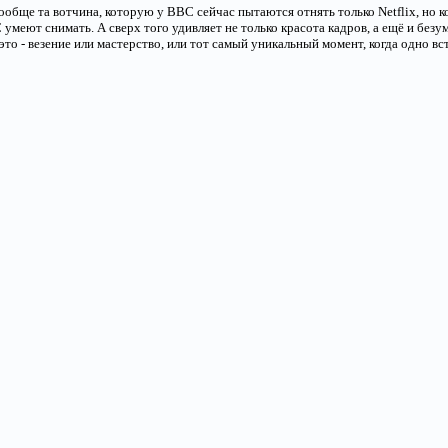
вообще та вотчина, которую у BBC сейчас пытаются отнять только Netflix, но к
C умеют снимать. А сверх того удивляет не только красота кадров, а ещё и бе
о - везение или мастерство, или тот самый уникальный момент, когда одно встрет