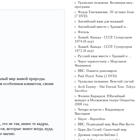
Уральские пельмени. Коллекция шоу-
программ
Федор Емельяненко. 30 лучших боев
(7 DVD)
Английский язык для малышей
Английский вместе с Хрюшей и...
Фитиль
Хоккей. Канада - СССР. Суперсерия
1974 (8 игр)
Хоккей. Канада - СССР. Суперсерия
1972 (8 игр)
Русский язык вместе с Хрюшей и ...
Через червоточину с Морганом
Фриманом
BBC: Планета динозавров
Pink Floyd. Pulse (2 DVD)
льный мир живой природы.
Уральские пельмени: Везучий случай
им особенным климатом, своим
Arch Enemy - War Eternal Tour: Tokyo
Sacrifice
Филипп Киркоров: Юбилейный
концерт в Московском театре Оперетты.
2008 год
Четыре встречи с Владимиром
Высоцким
Slayer - Repentless
это не так, иначе те кадры,
BBC. Подводный мир Жак-Ива Кусто
в, которые знают когда, куда,
Цирк Дю Солей: Сказочный мир
ую магию.
Древние секреты Библии 2