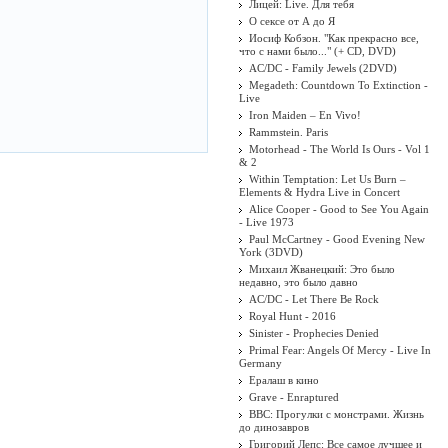
Лицей: Live. Для тебя
О сексе от А до Я
Иосиф Кобзон. "Как прекрасно все,
что с нами было..." (+ CD, DVD)
AC/DC - Family Jewels (2DVD)
Megadeth: Countdown To Extinction -
Live
Iron Maiden ‎– En Vivo!
Rammstein. Paris
Motorhead - The World Is Ours - Vol 1
& 2
Within Temptation: Let Us Burn –
Elements & Hydra Live in Concert
Alice Cooper - Good to See You Again
- Live 1973
Paul McCartney - Good Evening New
York (3DVD)
Михаил Жванецкий: Это было
недавно, это было давно
AC/DC - Let There Be Rock
Royal Hunt - 2016
Sinister - Prophecies Denied
Primal Fear: Angels Of Mercy - Live In
Germany
Ералаш в кино
Grave - Enraptured
BBC: Прогулки с монстрами. Жизнь
до динозавров
Григорий Лепс: Все самое лучшее и