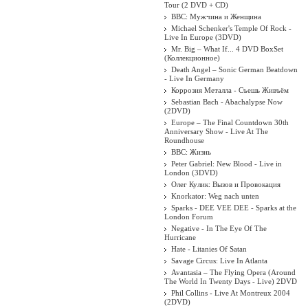
Tour (2 DVD + CD)
BBC: Мужчина и Женщина
Michael Schenker's Temple Of Rock -
Live In Europe (3DVD)
Mr. Big – What If... 4 DVD BoxSet
(Коллекционное)
Death Angel ‎– Sonic German Beatdown
- Live In Germany
Коррозия Металла - Съешь Живъём
Sebastian Bach - Abachalypse Now
(2DVD)
Europe – The Final Countdown 30th
Anniversary Show - Live At The
Roundhouse
BBC: Жизнь
Peter Gabriel: New Blood - Live in
London (3DVD)
Олег Кулик: Вызов и Провокация
Knorkator: Weg nach unten
Sparks - DEE VEE DEE - Sparks at the
London Forum
Negative - In The Eye Of The
Hurricane
Hate - Litanies Of Satan
Savage Circus: Live In Atlanta
Avantasia – The Flying Opera (Around
The World In Twenty Days - Live) 2DVD
Phil Collins - Live At Montreux 2004
(2DVD)