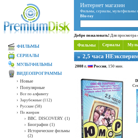
Интернет магазин
Фильмы, сериалы, мультфильмы 
Blu-ray
Добро пожаловать!
Для просмотра с
Фильмы
Сериалы
Мул
ФИЛЬМЫ
2,5 часа НЕэкспери
СЕРИАЛЫ
МУЛЬТФИЛЬМЫ
2008 г.
Россия
, 150 мин.
ВИДЕОПРОГРАММЫ
D
Новые
Се
Популярные
Все по алфавиту
Зарубежные (112)
Русские (58)
По жанрам
BBC. DISCOVERY. (1)
Биографии (1)
Исторические фильмы
(2)