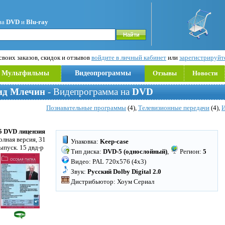
на
DVD
и
Blu-ray
воих заказов, скидок и отзывов
войдите в личный кабинет
или
зарегистрируйт
Мультфильмы
Видеопрограммы
Отзывы
Новости
ид Млечин
- Видепрограмма на
DVD
Познавательные программы
(4),
Телевизионные передачи
(4),
И
5 DVD лицензия
олная версия, 31
Упаковка:
Keep-case
ыпуск. 15 двд-р
Тип диска:
DVD-5 (однослойный)
,
Регион:
5
Видео: PAL 720x576 (4x3)
Звук:
Русский Dolby Digital 2.0
Дистрибьютор: Хоум Сериал