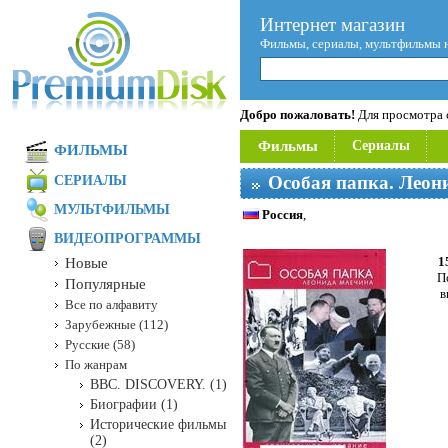
Интернет магазин
Фильмы, сериалы, мультфильмы 
Добро пожаловать!
Для просмотра с
Фильмы
Сериалы
ФИЛЬМЫ
Особая папка. Леон
СЕРИАЛЫ
МУЛЬТФИЛЬМЫ
Россия
,
ВИДЕОПРОГРАММЫ
1
Новые
П
Популярные
в
Все по алфавиту
Зарубежные (112)
Русские (58)
По жанрам
BBC. DISCOVERY. (1)
Биографии (1)
Исторические фильмы
(2)