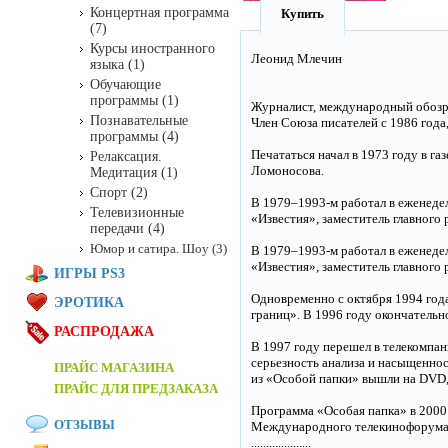
Концертная программа
Купить
(7)
Курсы иностранного
Леонид Млечин
языка (1)
Обучающие
программы (1)
Журналист, международный обозре
Познавательные
Член Союза писателей с 1986 года
программы (4)
Печататься начал в 1973 году в г
Релаксация.
Ломоносова.
Медитация (1)
Спорт (2)
В 1979–1993-м работал в еженедел
Телевизионные
«Известия», заместитель главного
передачи (4)
Юмор и сатира. Шоу (3)
В 1979–1993-м работал в еженедел
«Известия», заместитель главного
ИГРЫ PS3
Одновременно с октября 1994 год
ЭРОТИКА
границ». В 1996 году окончательн
РАСПРОДАЖА
В 1997 году перешел в телекомпа
серьезность анализа и насыщенно
ПРАЙС МАГАЗИНА
из «Особой папки» вышли на DVD,
ПРАЙС ДЛЯ ПРЕДЗАКАЗА
Программа «Особая папка» в 2000
ОТЗЫВЫ
Международного телекинофорума 
....................