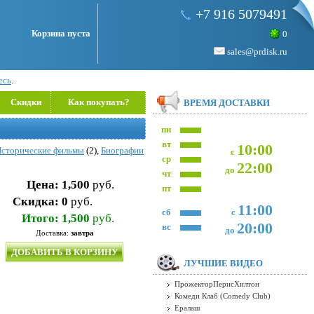
+7 916 5079491
Корзина пуста
0
sales@prdisk.ru
есь
.
Скидки
Как покупать?
ВРЕМЯ ДОСТАВКИ
пн
вт
10:00
сторические фильмы
(2),
Биографии
с
ср
22:00
до
чт
Цена:
1,500
руб.
пт
Скидка:
0
руб.
11:00
сб
с
Итого:
1,500
руб.
20:00
вс
до
Доставка:
завтра
ДОБАВИТЬ В КОРЗИНУ
ЛУЧШИЕ ВИДЕО
ПрожекторПерисХилтон
Комеди Клаб (Comedy Club)
Ералаш