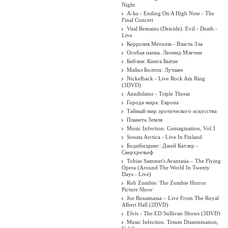
Night
A-ha - Ending On A High Note - The
Final Concert
Vital Remains (Deicide). Evil - Death -
Live
Коррозия Металла - Власть Зла
Особая папка. Леонид Млечин
Библия: Книга Бытие
Майкл Болтон: Лучшее
Nickelback - Live Rock Am Ring
(3DVD)
Annihilator - Triple Threat
Города мира: Европа
Тайный мир эротического искусства
Планета Земля
Music Infection. Contagination, Vol.1
Sonata Arctica - Live In Finland
Бодибилдинг: Джей Катлер -
Сверхрельеф
Tobias Sammet's Avantasia – The Flying
Opera (Around The World In Twenty
Days - Live)
Rob Zombie: The Zombie Horror
Picture Show
Joe Bonamassa – Live From The Royal
Albert Hall (2DVD)
Elvis - The ED Sullivan Shows (3DVD)
Music Infection. Totum Dissemination,