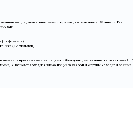
ечина» — документальная телепрограмма, выходившая с 30 января 1998 по 30
циклов:
 (17 фильмов)
жения» (12 фильмов)
отмечались престижными наградами. «Женщины, мечтавшие о власти» — «ТЭ
аммы», «Нас ждёт холодная зима» из цикла «Герои и жертвы холодной войны