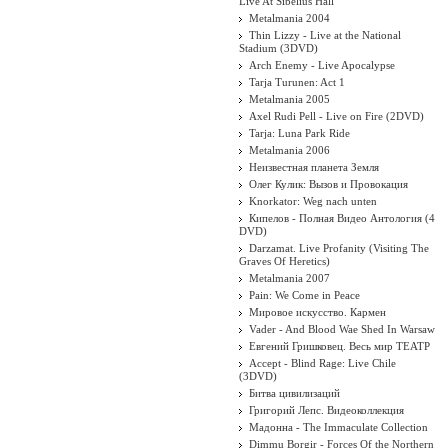
Live At Sibelius Hall
Metalmania 2004
Thin Lizzy - Live at the National
Stadium (3DVD)
Arch Enemy - Live Apocalypse
Tarja Turunen: Act 1
Metalmania 2005
Axel Rudi Pell - Live on Fire (2DVD)
Tarja: Luna Park Ride
Metalmania 2006
Неизвестная планета Земля
Олег Кулик: Вызов и Провокация
Knorkator: Weg nach unten
Кипелов - Полная Видео Антология (4
DVD)
Darzamat. Live Profanity (Visiting The
Graves Of Heretics)
Metalmania 2007
Pain: We Come in Peace
Мировое искусство. Кармен
Vader - And Blood Wae Shed In Warsaw
Евгений Гришковец. Весь мир ТЕАТР
Accept - Blind Rage: Live Chile
(3DVD)
Битва цивилизаций
Григорий Лепс. Видеоколлекция
Мадонна - The Immaculate Collection
Dimmu Borgir - Forces Of the Northern