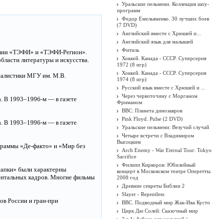
Уральские пельмени. Коллекция шоу-
программ
Федор Емельяненко. 30 лучших боев
(7 DVD)
Английский вместе с Хрюшей и...
Английский язык для малышей
Фитиль
ремии «ТЭФИ» и «ТЭФИ-Регион».
Хоккей. Канада - СССР. Суперсерия
области литературы и искусства.
1972 (8 игр)
Хоккей. Канада - СССР. Суперсерия
налистики МГУ им. М.В.
1974 (8 игр)
Русский язык вместе с Хрюшей и ...
Через червоточину с Морганом
. В 1993–1996-м — в газете
Фриманом
BBC: Планета динозавров
Pink Floyd. Pulse (2 DVD)
. В 1993–1996-м — в газете
Уральские пельмени: Везучий случай
Четыре встречи с Владимиром
Высоцким
ограммы «Де-факто» и «Мир без
Arch Enemy - War Eternal Tour: Tokyo
Sacrifice
Филипп Киркоров: Юбилейный
папки» были характерны
концерт в Московском театре Оперетты.
ентальных кадров. Многие фильмы
2008 год
Древние секреты Библии 2
Slayer - Repentless
ов России и гран-при
BBC. Подводный мир Жак-Ива Кусто
Цирк Дю Солей: Сказочный мир