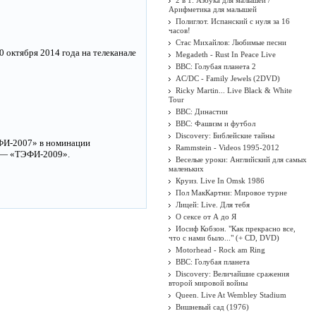
2 в 1: Азбука для малышей /
Арифметика для малышей
Полиглот. Испанский с нуля за 16
часов!
Стас Михайлов: Любимые песни
 октября 2014 года на телеканале
Megadeth - Rust In Peace Live
BBC: Голубая планета 2
AC/DC - Family Jewels (2DVD)
Ricky Martin... Live Black & White
Tour
BBC: Династии
BBC: Фашизм и футбол
Discovery: Библейские тайны
ФИ-2007» в номинации
Rammstein - Videos 1995-2012
» — «ТЭФИ-2009».
Веселые уроки: Английский для самых
маленьких
Круиз. Live In Omsk 1986
Пол МакКартни: Мировое турне
Лицей: Live. Для тебя
О сексе от А до Я
Иосиф Кобзон. "Как прекрасно все,
что с нами было..." (+ CD, DVD)
Motorhead - Rock am Ring
BBC: Голубая планета
Discovery: Величайшие сражения
второй мировой войны
Queen. Live At Wembley Stadium
Вишневый сад (1976)