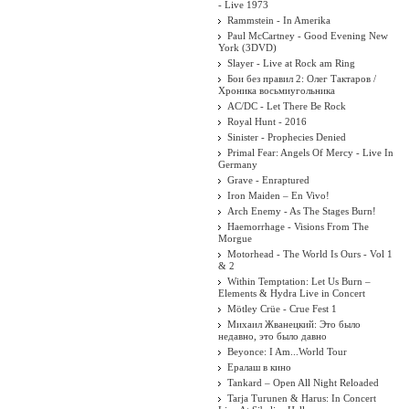
- Live 1973
Rammstein - In Amerika
Paul McCartney - Good Evening New
York (3DVD)
Slayer - Live at Rock am Ring
Бои без правил 2: Олег Тактаров /
Хроника восьмиугольника
AC/DC - Let There Be Rock
Royal Hunt - 2016
Sinister - Prophecies Denied
Primal Fear: Angels Of Mercy - Live In
Germany
Grave - Enraptured
Iron Maiden ‎– En Vivo!
Arch Enemy - As The Stages Burn!
Haemorrhage - Visions From The
Morgue
Motorhead - The World Is Ours - Vol 1
& 2
Within Temptation: Let Us Burn –
Elements & Hydra Live in Concert
Mötley Crüe - Crue Fest 1
Михаил Жванецкий: Это было
недавно, это было давно
Beyonce: I Am...World Tour
Ералаш в кино
Tankard – Open All Night Reloaded
Tarja Turunen & Harus: In Concert