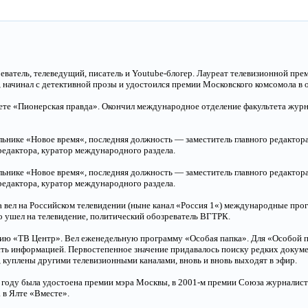
ватель, телеведущий, писатель и Youtube-блогер. Лауреат телевизионной п
, начинал с детективной прозы и удостоился премии Московского комсомола в 
азете «Пионерская правда». Окончил международное отделение факультета жур
ьнике «Новое время«, последняя должность — заместитель главного редактора
 редактора, куратор международного раздела.
ьнике «Новое время«, последняя должность — заместитель главного редактора
 редактора, куратор международного раздела.
а вел на Российском телевидении (ныне канал «Россия 1«) международные пр
о ушел на телевидение, политический обозреватель ВГТРК.
нию «ТВ Центр». Вел еженедельную программу «Особая папка». Для «Особой 
сть информацией. Первостепенное значение придавалось поиску редких докум
 куплены другими телевизионными каналами, вновь и вновь выходят в эфир.
 году была удостоена премии мэра Москвы, в 2001-м премии Союза журналист
в Ялте «Вместе».