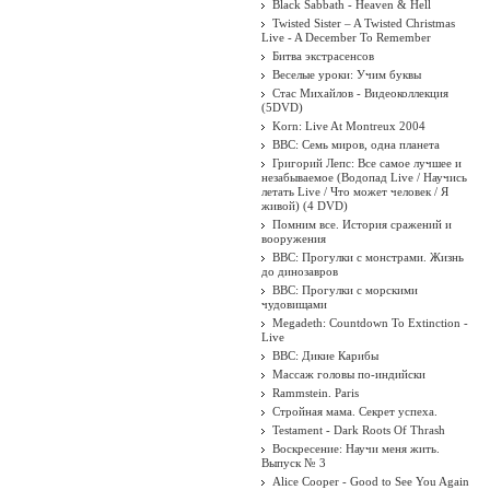
Black Sabbath - Heaven & Hell
Twisted Sister ‎– A Twisted Christmas
Live - A December To Remember
Битва экстрасенсов
Веселые уроки: Учим буквы
Стас Михайлов - Видеоколлекция
(5DVD)
Korn: Live At Montreux 2004
BBC: Семь миров, одна планета
Григорий Лепс: Все самое лучшее и
незабываемое (Водопад Live / Научись
летать Live / Что может человек / Я
живой) (4 DVD)
Помним все. История сражений и
вооружения
BBC: Прогулки с монстрами. Жизнь
до динозавров
BBC: Прогулки с морскими
чудовищами
Megadeth: Countdown To Extinction -
Live
BBC: Дикие Карибы
Массаж головы по-индийски
Rammstein. Paris
Стройная мама. Секрет успеха.
Testament - Dark Roots Of Thrash
Воскресение: Научи меня жить.
Выпуск № 3
Alice Cooper - Good to See You Again