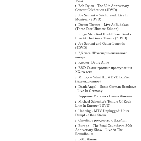
Vol.2
Bob Dylan - The 30th Anniversary
Concert Celebration (4DVD)
Joe Satriani – Satchurated: Live In
Montreal (2DVD)
Dream Theater ‎– Live At Budokan
(Three-Disc Ultimate Edition)
Ringo Starr And His All Starr Band -
Live At The Greek Theatre (3DVD)
Joe Satriani and Guitar Legends
(4DVD)
2,5 часа НЕэкспериментального
юмора
Kreator: Dying Alive
BBC: Самые громкие преступления
XX-го века
Mr. Big – What If... 4 DVD BoxSet
(Коллекционное)
Death Angel ‎– Sonic German Beatdown
- Live In Germany
Коррозия Металла - Съешь Живъём
Michael Schenker's Temple Of Rock -
Live In Europe (3DVD)
Unheilig - MTV Unplugged: Unter
Dampf - Ohne Strom
Семейное рождество с Джейми
Europe – The Final Countdown 30th
Anniversary Show - Live At The
Roundhouse
BBC: Жизнь