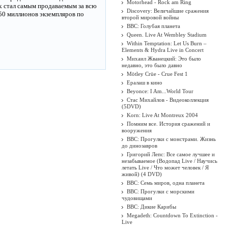
Motorhead - Rock am Ring
k стал самым продаваемым за всю
Discovery: Величайшие сражения
50 миллионов экземпляров по
второй мировой войны
BBC: Голубая планета
Queen. Live At Wembley Stadium
Within Temptation: Let Us Burn –
Elements & Hydra Live in Concert
Михаил Жванецкий: Это было
недавно, это было давно
Mötley Crüe - Crue Fest 1
Ералаш в кино
Beyonce: I Am...World Tour
Стас Михайлов - Видеоколлекция
(5DVD)
Korn: Live At Montreux 2004
Помним все. История сражений и
вооружения
BBC: Прогулки с монстрами. Жизнь
до динозавров
Григорий Лепс: Все самое лучшее и
незабываемое (Водопад Live / Научись
летать Live / Что может человек / Я
живой) (4 DVD)
BBC: Семь миров, одна планета
BBC: Прогулки с морскими
чудовищами
BBC: Дикие Карибы
Megadeth: Countdown To Extinction -
Live