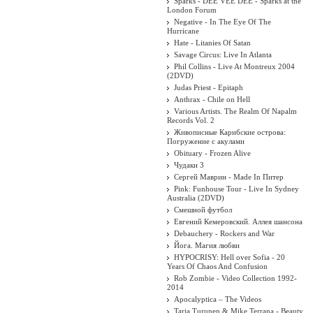
Sparks - DEE VEE DEE - Sparks at the
London Forum
Negative - In The Eye Of The
Hurricane
Hate - Litanies Of Satan
Savage Circus: Live In Atlanta
Phil Collins - Live At Montreux 2004
(2DVD)
Judas Priest - Epitaph
Anthrax - Chile on Hell
Various Artists. The Realm Of Napalm
Records Vol. 2
Живописные Карибские острова:
Погружение с акулами
Obituary - Frozen Alive
Чудаки 3
Сергей Маврин - Made In Питер
Pink: Funhouse Tour - Live In Sydney
Australia (2DVD)
Смешной футбол
Евгений Кемеровский. Аллея шансона
Debauchery - Rockers and War
Йога. Магия любви
HYPOCRISY: Hell over Sofia - 20
Years Of Chaos And Confusion
Rob Zombie - Video Collection 1992-
2014
Apocalyptica ‎– The Videos
Tarja Turunen & Mike Terrana - Beauty