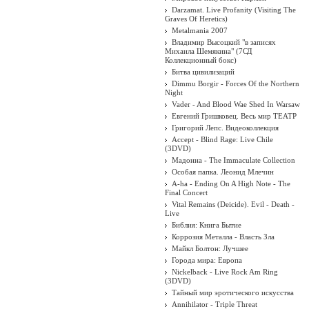
Darzamat. Live Profanity (Visiting The
Graves Of Heretics)
Metalmania 2007
Владимир Высоцкий "в записях
Михаила Шемякина" (7СД
Коллекционный бокс)
Битва цивилизаций
Dimmu Borgir - Forces Of the Northern
Night
Vader - And Blood Wae Shed In Warsaw
Евгений Гришковец. Весь мир ТЕАТР
Григорий Лепс. Видеоколлекция
Accept - Blind Rage: Live Chile
(3DVD)
Мадонна - The Immaculate Collection
Особая папка. Леонид Млечин
A-ha - Ending On A High Note - The
Final Concert
Vital Remains (Deicide). Evil - Death -
Live
Библия: Книга Бытие
Коррозия Металла - Власть Зла
Майкл Болтон: Лучшее
Города мира: Европа
Nickelback - Live Rock Am Ring
(3DVD)
Тайный мир эротического искусства
Annihilator - Triple Threat