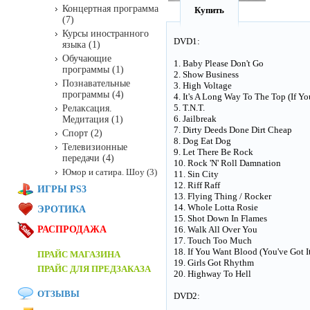
Концертная программа
Купить
(7)
Курсы иностранного
DVD1:
языка (1)
Обучающие
1. Baby Please Don't Go
программы (1)
2. Show Business
Познавательные
3. High Voltage
программы (4)
4. It's A Long Way To The Top (If Y
5. T.N.T.
Релаксация.
6. Jailbreak
Медитация (1)
7. Dirty Deeds Done Dirt Cheap
Спорт (2)
8. Dog Eat Dog
Телевизионные
9. Let There Be Rock
передачи (4)
10. Rock 'N' Roll Damnation
Юмор и сатира. Шоу (3)
11. Sin City
12. Riff Raff
ИГРЫ PS3
13. Flying Thing / Rocker
14. Whole Lotta Rosie
ЭРОТИКА
15. Shot Down In Flames
РАСПРОДАЖА
16. Walk All Over You
17. Touch Too Much
18. If You Want Blood (You've Got I
ПРАЙС МАГАЗИНА
19. Girls Got Rhythm
ПРАЙС ДЛЯ ПРЕДЗАКАЗА
20. Highway To Hell
ОТЗЫВЫ
DVD2: