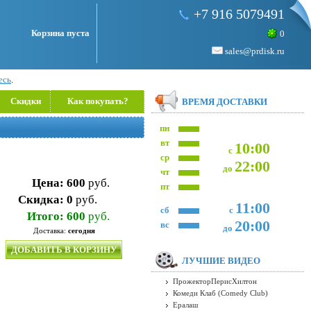
+7 916 5079491
Корзина пуста
0
sales@prdisk.ru
есь
.
Скидки
Как покупать?
ВРЕМЯ ДОСТАВКИ
пн
вт
10:00
с
ср
22:00
до
чт
Цена:
600
руб.
пт
Скидка:
0
руб.
11:00
сб
с
Итого:
600
руб.
20:00
вс
до
Доставка:
сегодня
ДОБАВИТЬ В КОРЗИНУ
ЛУЧШИЕ ВИДЕО
ПрожекторПерисХилтон
Комеди Клаб (Comedy Club)
Ералаш