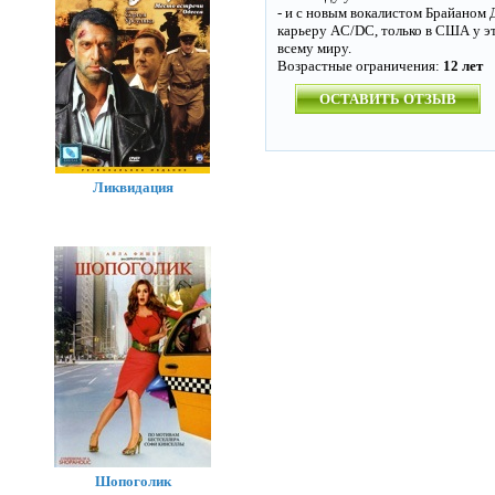
- и с новым вокалистом Брайаном 
карьеру AC/DC, только в США у э
всему миру.
Возрастные ограничения:
12 лет
ОСТАВИТЬ ОТЗЫВ
Ликвидация
Шопоголик