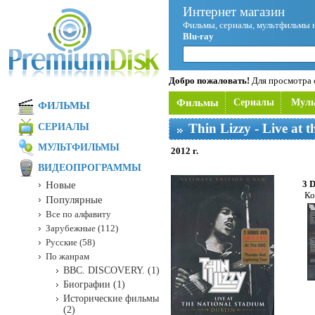
Интернет магазин
Фильмы, сериалы, мультфильмы 
Blu-ray
Добро пожаловать!
Для просмотра с
Фильмы
Сериалы
Мул
ФИЛЬМЫ
Thin Lizzy - Live at
СЕРИАЛЫ
МУЛЬТФИЛЬМЫ
2012 г.
ВИДЕОПРОГРАММЫ
3 
Новые
Ко
Популярные
Все по алфавиту
Зарубежные (112)
Русские (58)
По жанрам
BBC. DISCOVERY. (1)
Биографии (1)
Исторические фильмы
(2)