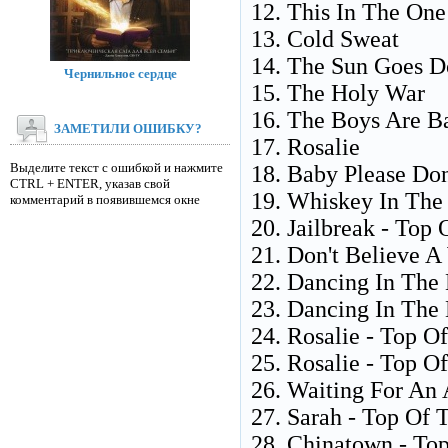
12. This In The One
13. Cold Sweat
14. The Sun Goes 
Чернильное сердце
15. The Holy War
16. The Boys Are B
ЗАМЕТИЛИ ОШИБКУ?
17. Rosalie
Выделите текст с ошибкой и нажмите
18. Baby Please Don
CTRL + ENTER, указав свой
19. Whiskey In The 
комментарий в появившемся окне
20. Jailbreak - Top
21. Don't Believe A
22. Dancing In The 
23. Dancing In The 
24. Rosalie - Top O
25. Rosalie - Top O
26. Waiting For An 
27. Sarah - Top Of 
28. Chinatown - Top