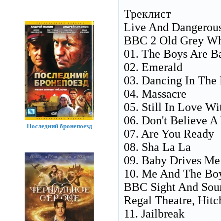
Треклист
Live And Dangerous
BBC 2 Old Grey Whi
01. The Boys Are B
02. Emerald
03. Dancing In The
04. Massacre
05. Still In Love W
06. Don't Believe 
Последний бронепоезд
07. Are You Ready
08. Sha La La
09. Baby Drives Me
10. Me And The Boys
BBC Sight And Soun
Regal Theatre, Hitc
11. Jailbreak