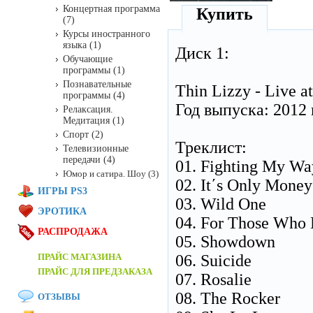
Концертная программа
Купить
(7)
Курсы иностранного
языка (1)
Диск 1:
Обучающие
программы (1)
Познавательные
Thin Lizzy - Live a
программы (4)
Год выпуска: 2012 г
Релаксация.
Медитация (1)
Спорт (2)
Треклист:
Телевизионные
передачи (4)
01. Fighting My W
Юмор и сатира. Шоу (3)
02. It΄s Only Money
ИГРЫ PS3
03. Wild One
ЭРОТИКА
04. For Those Who
РАСПРОДАЖА
05. Showdown
ПРАЙС МАГАЗИНА
06. Suicide
ПРАЙС ДЛЯ ПРЕДЗАКАЗА
07. Rosalie
08. The Rocker
ОТЗЫВЫ