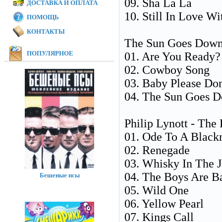
09. Sha La La
ДОСТАВКА И ОПЛАТА
10. Still In Love W
ПОМОЩЬ
КОНТАКТЫ
The Sun Goes Down
ПОПУЛЯРНОЕ
01. Are You Ready?
02. Cowboy Song
03. Baby Please Don
04. The Sun Goes 
Philip Lynott - Th
01. Ode To A Blac
02. Renegade
03. Whisky In The J
04. The Boys Are B
Бешеные псы
05. Wild One
06. Yellow Pearl
07. Kings Call