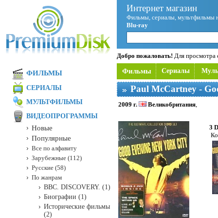
Интернет магазин
Фильмы, сериалы, мультфильмы 
Blu-ray
Добро пожаловать!
Для просмотра с
Фильмы
Сериалы
Мул
ФИЛЬМЫ
Paul McCartney - Go
СЕРИАЛЫ
МУЛЬТФИЛЬМЫ
2009 г.
Великобритания
,
ВИДЕОПРОГРАММЫ
3 
Новые
Ко
Популярные
Все по алфавиту
Зарубежные (112)
Русские (58)
По жанрам
BBC. DISCOVERY. (1)
Биографии (1)
Исторические фильмы
(2)