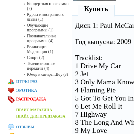
Концертная программа
Купить
(7)
Курсы иностранного
языка (1)
Диск 1: Paul McCar
Обучающие
программы (1)
Познавательные
Год выпуска: 2009
программы (4)
Релаксация.
Медитация (1)
Tracklist:
Спорт (2)
Телевизионные
1 Drive My Car
передачи (4)
2 Jet
Юмор и сатира. Шоу (3)
3 Only Mama Know
ИГРЫ PS3
4 Flaming Pie
ЭРОТИКА
5 Got To Get You I
РАСПРОДАЖА
6 Let Me Roll It
ПРАЙС МАГАЗИНА
7 Highway
ПРАЙС ДЛЯ ПРЕДЗАКАЗА
8 The Long And Wi
ОТЗЫВЫ
9 My Love