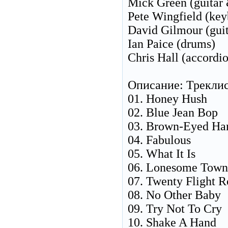
Mick Green (guitar 
Pete Wingfield (key
David Gilmour (guit
Ian Paice (drums)
Chris Hall (accordi
Описание: Треклис
01. Honey Hush
02. Blue Jean Bop
03. Brown-Eyed H
04. Fabulous
05. What It Is
06. Lonesome Town
07. Twenty Flight 
08. No Other Baby
09. Try Not To Cry
10. Shake A Hand