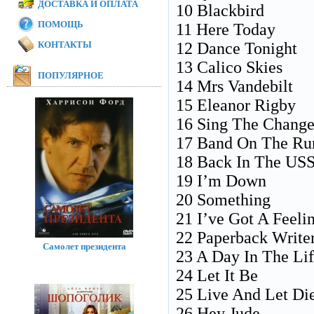
ДОСТАВКА И ОПЛАТА
10 Blackbird
ПОМОЩЬ
11 Here Today
КОНТАКТЫ
12 Dance Tonight
13 Calico Skies
ПОПУЛЯРНОЕ
14 Mrs Vandebilt
15 Eleanor Rigby
16 Sing The Change
17 Band On The Ru
18 Back In The US
19 I’m Down
20 Something
21 I’ve Got A Feeli
22 Paperback Write
Самолет президента
23 A Day In The Li
24 Let It Be
25 Live And Let Di
26 Hey Jude