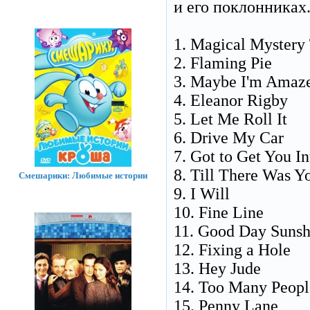
и его поклонниках
1. Magical Mystery
2. Flaming Pie
3. Maybe I'm Amaz
4. Eleanor Rigby
5. Let Me Roll It
6. Drive My Car
7. Got to Get You I
8. Till There Was Y
Смешарики: Любимые истории
9. I Will
10. Fine Line
11. Good Day Sunsh
12. Fixing a Hole
13. Hey Jude
14. Too Many Peopl
15. Penny Lane