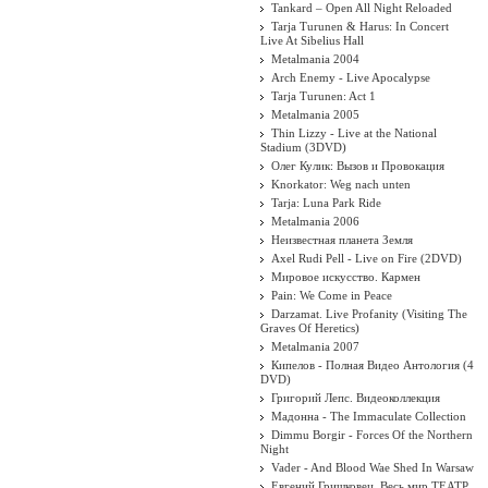
Tankard – Open All Night Reloaded
Tarja Turunen & Harus: In Concert
Live At Sibelius Hall
Metalmania 2004
Arch Enemy - Live Apocalypse
Tarja Turunen: Act 1
Metalmania 2005
Thin Lizzy - Live at the National
Stadium (3DVD)
Олег Кулик: Вызов и Провокация
Knorkator: Weg nach unten
Tarja: Luna Park Ride
Metalmania 2006
Неизвестная планета Земля
Axel Rudi Pell - Live on Fire (2DVD)
Мировое искусство. Кармен
Pain: We Come in Peace
Darzamat. Live Profanity (Visiting The
Graves Of Heretics)
Metalmania 2007
Кипелов - Полная Видео Антология (4
DVD)
Григорий Лепс. Видеоколлекция
Мадонна - The Immaculate Collection
Dimmu Borgir - Forces Of the Northern
Night
Vader - And Blood Wae Shed In Warsaw
Евгений Гришковец. Весь мир ТЕАТР