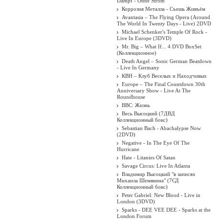
Dampf - Ohne Strom
Коррозия Металла - Съешь Живъём
Avantasia – The Flying Opera (Around
The World In Twenty Days - Live) 2DVD
Michael Schenker's Temple Of Rock -
Live In Europe (3DVD)
Mr. Big – What If... 4 DVD BoxSet
(Коллекционное)
Death Angel ‎– Sonic German Beatdown
- Live In Germany
КВН – Клуб Веселых и Находчивых
Europe – The Final Countdown 30th
Anniversary Show - Live At The
Roundhouse
BBC: Жизнь
Весь Высоцкий (7ДВД
Коллекционный бокс)
Sebastian Bach - Abachalypse Now
(2DVD)
Negative - In The Eye Of The
Hurricane
Hate - Litanies Of Satan
Savage Circus: Live In Atlanta
Владимир Высоцкий "в записях
Михаила Шемякина" (7СД
Коллекционный бокс)
Peter Gabriel: New Blood - Live in
London (3DVD)
Sparks - DEE VEE DEE - Sparks at the
London Forum