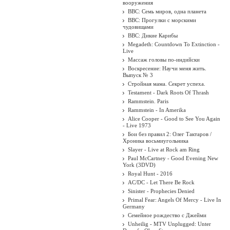
вооружения
BBC: Семь миров, одна планета
BBC: Прогулки с морскими
чудовищами
BBC: Дикие Карибы
Megadeth: Countdown To Extinction -
Live
Массаж головы по-индийски
Воскресение: Научи меня жить.
Выпуск № 3
Стройная мама. Секрет успеха.
Testament - Dark Roots Of Thrash
Rammstein. Paris
Rammstein - In Amerika
Alice Cooper - Good to See You Again
- Live 1973
Бои без правил 2: Олег Тактаров /
Хроника восьмиугольника
Slayer - Live at Rock am Ring
Paul McCartney - Good Evening New
York (3DVD)
Royal Hunt - 2016
AC/DC - Let There Be Rock
Sinister - Prophecies Denied
Primal Fear: Angels Of Mercy - Live In
Germany
Семейное рождество с Джейми
Unheilig - MTV Unplugged: Unter