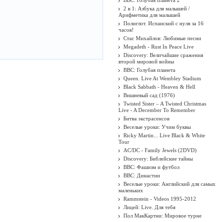
BBC: Голубая планета 2
2 в 1: Азбука для малышей /
Арифметика для малышей
Полиглот. Испанский с нуля за 16
часов!
Стас Михайлов: Любимые песни
Megadeth - Rust In Peace Live
Discovery: Величайшие сражения
второй мировой войны
BBC: Голубая планета
Queen. Live At Wembley Stadium
Black Sabbath - Heaven & Hell
Вишневый сад (1976)
Twisted Sister ‎– A Twisted Christmas
Live - A December To Remember
Битва экстрасенсов
Веселые уроки: Учим буквы
Ricky Martin... Live Black & White
Tour
AC/DC - Family Jewels (2DVD)
Discovery: Библейские тайны
BBC: Фашизм и футбол
BBC: Династии
Веселые уроки: Английский для самых
маленьких
Rammstein - Videos 1995-2012
Лицей: Live. Для тебя
Пол МакКартни: Мировое турне