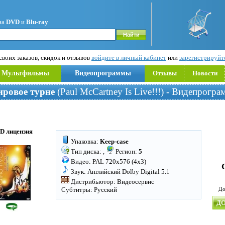
на
DVD
и
Blu-ray
воих заказов, скидок и отзывов
войдите в личный кабинет
или
зарегистрируйт
Мультфильмы
Видеопрограммы
Отзывы
Новости
ровое турне
(Paul McCartney Is Live!!!) - Видепрогр
D лицензия
Упаковка:
Keep-case
Тип диска:
,
Регион:
5
Видео: PAL 720x576 (4x3)
Звук: Английский Dolby Digital 5.1
Дистрибьютор: Видеосервис
Субтитры: Русский
До
ДО