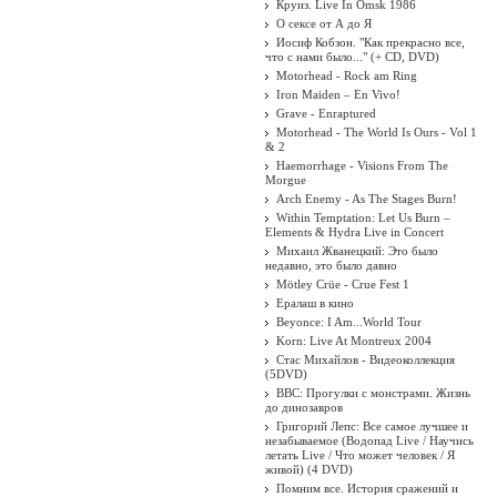
Круиз. Live In Omsk 1986
О сексе от А до Я
Иосиф Кобзон. "Как прекрасно все,
что с нами было..." (+ CD, DVD)
Motorhead - Rock am Ring
Iron Maiden ‎– En Vivo!
Grave - Enraptured
Motorhead - The World Is Ours - Vol 1
& 2
Haemorrhage - Visions From The
Morgue
Arch Enemy - As The Stages Burn!
Within Temptation: Let Us Burn –
Elements & Hydra Live in Concert
Михаил Жванецкий: Это было
недавно, это было давно
Mötley Crüe - Crue Fest 1
Ералаш в кино
Beyonce: I Am...World Tour
Korn: Live At Montreux 2004
Стас Михайлов - Видеоколлекция
(5DVD)
BBC: Прогулки с монстрами. Жизнь
до динозавров
Григорий Лепс: Все самое лучшее и
незабываемое (Водопад Live / Научись
летать Live / Что может человек / Я
живой) (4 DVD)
Помним все. История сражений и