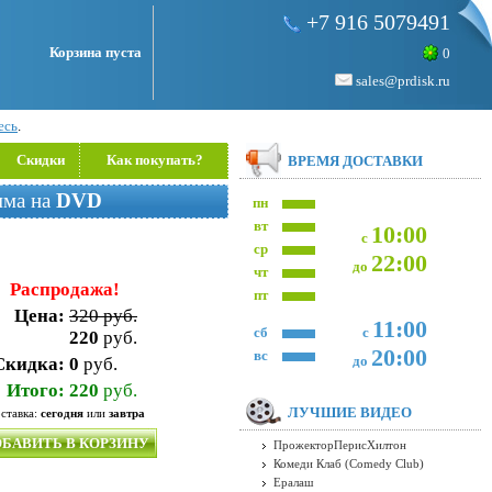
+7 916 5079491
Корзина пуста
0
sales@prdisk.ru
есь
.
Скидки
Как покупать?
ВРЕМЯ ДОСТАВКИ
амма на
DVD
пн
вт
10:00
с
ср
22:00
до
чт
Распродажа!
пт
Цена:
320 руб.
11:00
сб
с
220
руб.
20:00
вс
до
Скидка:
0
руб.
Итого:
220
руб.
ЛУЧШИЕ ВИДЕО
ставка:
сегодня
или
завтра
БАВИТЬ В КОРЗИНУ
ПрожекторПерисХилтон
Комеди Клаб (Comedy Club)
Ералаш