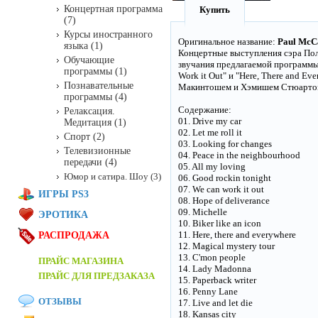
Концертная программа
Купить
(7)
Курсы иностранного
Оригинальное название:
Paul McCa
языка (1)
Концертные выступления сэра Пол
Обучающие
звучания предлагаемой программы. 
программы (1)
Work it Out" и "Here, There and 
Познавательные
Макинтошем и Хэмишем Стюартом, 
программы (4)
Содержание:
Релаксация.
01. Drive my car
Медитация (1)
02. Let me roll it
Спорт (2)
03. Looking for changes
Телевизионные
04. Peace in the neighbourhood
передачи (4)
05. All my loving
Юмор и сатира. Шоу (3)
06. Good rockin tonight
07. We can work it out
ИГРЫ PS3
08. Hope of deliverance
09. Michelle
ЭРОТИКА
10. Biker like an icon
11. Here, there and everywhere
РАСПРОДАЖА
12. Magical mystery tour
13. C'mon people
ПРАЙС МАГАЗИНА
14. Lady Madonna
ПРАЙС ДЛЯ ПРЕДЗАКАЗА
15. Paperback writer
16. Penny Lane
ОТЗЫВЫ
17. Live and let die
18. Kansas city