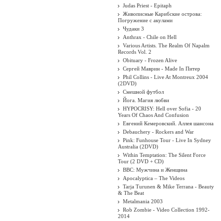
Judas Priest - Epitaph
Живописные Карибские острова:
Погружение с акулами
Чудаки 3
Anthrax - Chile on Hell
Various Artists. The Realm Of Napalm
Records Vol. 2
Obituary - Frozen Alive
Сергей Маврин - Made In Питер
Phil Collins - Live At Montreux 2004
(2DVD)
Смешной футбол
Йога. Магия любви
HYPOCRISY: Hell over Sofia - 20
Years Of Chaos And Confusion
Евгений Кемеровский. Аллея шансона
Debauchery - Rockers and War
Pink: Funhouse Tour - Live In Sydney
Australia (2DVD)
Within Temptation: The Silent Force
Tour (2 DVD + CD)
BBC: Мужчина и Женщина
Apocalyptica ‎– The Videos
Tarja Turunen & Mike Terrana - Beauty
& The Beat
Metalmania 2003
Rob Zombie - Video Collection 1992-
2014