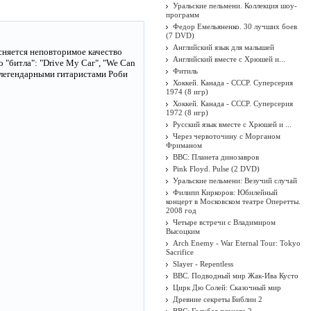
Уральские пельмени. Коллекция шоу-
программ
Федор Емельяненко. 30 лучших боев
(7 DVD)
Английский язык для малышей
сняется неповторимое качество
Английский вместе с Хрюшей и...
 "битла": "Drive My Саг", "We Can
Фитиль
, легендарными гитаристами Роби
Хоккей. Канада - СССР. Суперсерия
1974 (8 игр)
Хоккей. Канада - СССР. Суперсерия
1972 (8 игр)
Русский язык вместе с Хрюшей и ...
Через червоточину с Морганом
Фриманом
BBC: Планета динозавров
Pink Floyd. Pulse (2 DVD)
Уральские пельмени: Везучий случай
Филипп Киркоров: Юбилейный
концерт в Московском театре Оперетты.
2008 год
Четыре встречи с Владимиром
Высоцким
Arch Enemy - War Eternal Tour: Tokyo
Sacrifice
Slayer - Repentless
BBC. Подводный мир Жак-Ива Кусто
Цирк Дю Солей: Сказочный мир
Древние секреты Библии 2