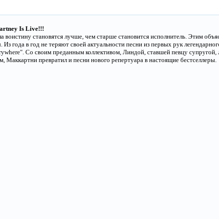
rtney Is Live!!!
а воистину становятся лучше, чем старше становится исполнитель. Этим объя
Из года в год не теряют своей актуальности песни из первых рук легендарного
Everywhere". Co своим преданным коллективом, Линдой, ставшей певцу супругой
Маккартни превратил и песни нового репертуара в настоящие бестселлеры.