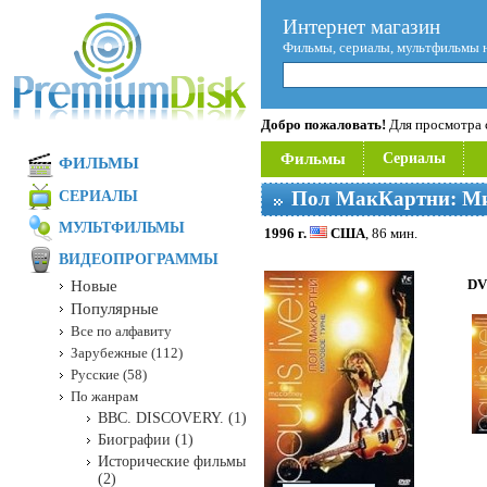
Интернет магазин
Фильмы, сериалы, мультфильмы 
Добро пожаловать!
Для просмотра с
Фильмы
Сериалы
ФИЛЬМЫ
Пол МакКартни: Ми
СЕРИАЛЫ
МУЛЬТФИЛЬМЫ
1996 г.
США
, 86 мин.
ВИДЕОПРОГРАММЫ
DV
Новые
Популярные
Все по алфавиту
Зарубежные (112)
Русские (58)
По жанрам
BBC. DISCOVERY. (1)
Биографии (1)
Исторические фильмы
(2)