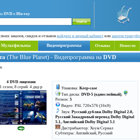
на
DVD
и
Blu-ray
воих заказов, скидок и отзывов
войдите в личный кабинет
или
зарегистрируйт
Мультфильмы
Видеопрограммы
Отзывы
Новости
та
(The Blue Planet) - Видепрограмма на
DVD
н.
4 DVD лицензия
1 сезон, 8 серий. 4 двд-р
Упаковка:
Keep-case
Тип диска:
DVD-5 (однослойный)
,
Регион:
5
Видео: PAL 720x576 (16x9)
Звук:
Русский дубляж Dolby Digital 2.0,
Русский Закадровый перевод Dolby Digital
5.1, Английский Dolby Digital 5.1
Дистрибьютор: Хоум Сериал
Субтитры: Английский, Русский