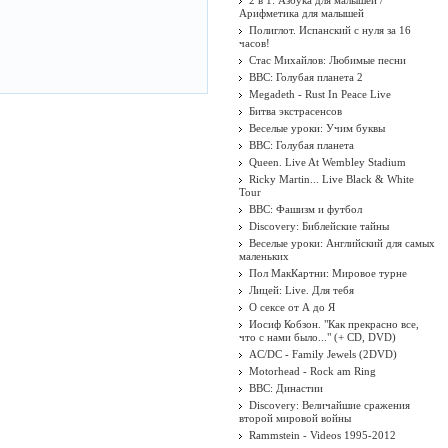
2 в 1: Азбука для малышей /
Арифметика для малышей
Полиглот. Испанский с нуля за 16
часов!
Стас Михайлов: Любимые песни
BBC: Голубая планета 2
Megadeth - Rust In Peace Live
Битва экстрасенсов
Веселые уроки: Учим буквы
BBC: Голубая планета
Queen. Live At Wembley Stadium
Ricky Martin... Live Black & White
Tour
BBC: Фашизм и футбол
Discovery: Библейские тайны
Веселые уроки: Английский для самых
маленьких
Пол МакКартни: Мировое турне
Лицей: Live. Для тебя
О сексе от А до Я
Иосиф Кобзон. "Как прекрасно все,
что с нами было..." (+ CD, DVD)
AC/DC - Family Jewels (2DVD)
Motorhead - Rock am Ring
BBC: Династии
Discovery: Величайшие сражения
второй мировой войны
Rammstein - Videos 1995-2012