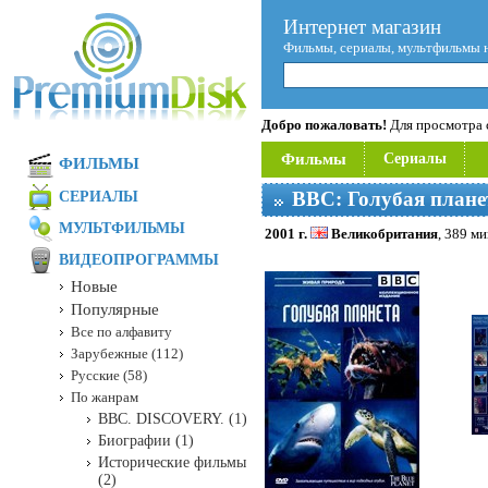
Интернет магазин
Фильмы, сериалы, мультфильмы 
Добро пожаловать!
Для просмотра с
Фильмы
Сериалы
ФИЛЬМЫ
BBC: Голубая плане
СЕРИАЛЫ
МУЛЬТФИЛЬМЫ
2001 г.
Великобритания
, 389 ми
ВИДЕОПРОГРАММЫ
Новые
Популярные
Все по алфавиту
Зарубежные (112)
Русские (58)
По жанрам
BBC. DISCOVERY. (1)
Биографии (1)
Исторические фильмы
(2)