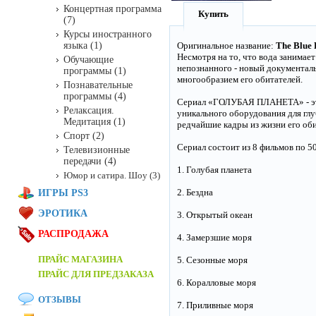
Концертная программа
Купить
(7)
Курсы иностранного
языка (1)
Оригинальное название:
The Blue 
Несмотря на то, что вода занимае
Обучающие
непознанного - новый документа
программы (1)
многообразием его обитателей.
Познавательные
программы (4)
Сериал «ГОЛУБАЯ ПЛАНЕТА» - это 
Релаксация.
уникального оборудования для гл
Медитация (1)
редчайшие кадры из жизни его оби
Спорт (2)
Сериал состоит из 8 фильмов по 5
Телевизионные
передачи (4)
1. Голубая планета
Юмор и сатира. Шоу (3)
2. Бездна
ИГРЫ PS3
ЭРОТИКА
3. Открытый океан
РАСПРОДАЖА
4. Замерзшие моря
ПРАЙС МАГАЗИНА
5. Сезонные моря
ПРАЙС ДЛЯ ПРЕДЗАКАЗА
6. Коралловые моря
ОТЗЫВЫ
7. Приливные моря