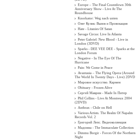
Europe – The Final Countdown 30th
Anniversary Show - Live At The
Roundhouse
Knorkator: Weg nach unten
Олег Кулик: Вызов и Провокация
Hate - Litanies Of Satan
Savage Circus: Live In Atlanta
Peter Gabriel: New Blood - Live in
London (3DVD)
Sparks - DEE VEE DEE - Sparks at the
London Forum
Negative - In The Eye Of The
Hurricane
Pain: We Come in Peace
Avantasia – The Flying Opera (Around
The World In Twenty Days - Live) 2DVD
Мировое искусство. Кармен
Obituary - Frozen Alive
Сергей Маврин - Made In Питер
Phil Collins - Live At Montreux 2004
(2DVD)
Anthrax - Chile on Hell
Various Artists. The Realm Of Napalm
Records Vol. 2
Григорий Лепс. Видеоколлекция
Мадонна - The Immaculate Collection
Dimmu Borgir - Forces Of the Northern
Night