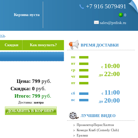
+7 916 5079491
Корзина пуста
0
sales@prdisk.ru
есь
.
Скидки
Как покупать?
ВРЕМЯ ДОСТАВКИ
пн
вт
10:00
с
ср
22:00
до
чт
Цена:
799
руб.
пт
Скидка:
0
руб.
11:00
сб
с
Итого:
799
руб.
20:00
вс
до
Доставка:
завтра
ДОБАВИТЬ В КОРЗИНУ
ЛУЧШИЕ ВИДЕО
ПрожекторПерисХилтон
Комеди Клаб (Comedy Club)
Ералаш