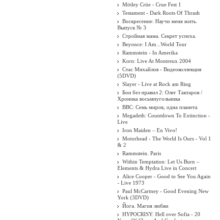
Mötley Crüe - Crue Fest 1
Testament - Dark Roots Of Thrash
Воскресение: Научи меня жить.
Выпуск № 3
Стройная мама. Секрет успеха.
Beyonce: I Am...World Tour
Rammstein - In Amerika
Korn: Live At Montreux 2004
Стас Михайлов - Видеоколлекция
(5DVD)
Slayer - Live at Rock am Ring
Бои без правил 2: Олег Тактаров /
Хроника восьмиугольника
BBC: Семь миров, одна планета
Megadeth: Countdown To Extinction -
Live
Iron Maiden ‎– En Vivo!
Motorhead - The World Is Ours - Vol 1
& 2
Rammstein. Paris
Within Temptation: Let Us Burn –
Elements & Hydra Live in Concert
Alice Cooper - Good to See You Again
- Live 1973
Paul McCartney - Good Evening New
York (3DVD)
Йога. Магия любви
HYPOCRISY: Hell over Sofia - 20