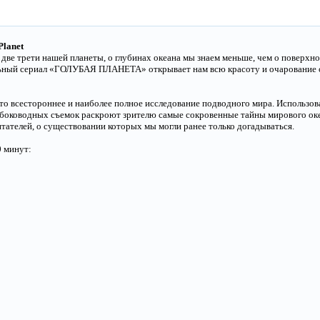
Planet
т две трети нашей планеты, о глубинах океана мы знаем меньше, чем о поверхн
льный сериал «ГОЛУБАЯ ПЛАНЕТА» открывает нам всю красоту и очарование 
всестороннее и наиболее полное исследование подводного мира. Использов
убоководных съемок раскроют зрителю самые сокровенные тайны мирового оке
тателей, о существовании которых мы могли ранее только догадываться.
0 минут: