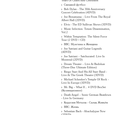
Years Of Chaos And Confusion
Смешной футбол
Bob Dylan - The 30th Anniversary
Concert Celebration (4DVD)
Joe Bonamassa – Live From The Royal
Albert Hall (2DVD)
Elvis - The ED Sullivan Shows (3DVD)
Music Infection. Totum Dissemination,
Vol.2
Within Temptation: The Silent Force
Tour (2 DVD + CD)
BBC: Мужчина и Женщина
Joe Satriani and Guitar Legends
(4DVD)
Joe Satriani – Satchurated: Live In
Montreal (2DVD)
Dream Theater ‎– Live At Budokan
(Three-Disc Ultimate Edition)
Ringo Starr And His All Starr Band -
Live At The Greek Theatre (3DVD)
Michael Schenker's Temple Of Rock -
Live In Europe (3DVD)
Mr. Big – What If... 4 DVD BoxSet
(Коллекционное)
Death Angel ‎– Sonic German Beatdown
- Live In Germany
Коррозия Металла - Съешь Живъём
BBC: Жизнь
Sebastian Bach - Abachalypse Now
(2DVD)