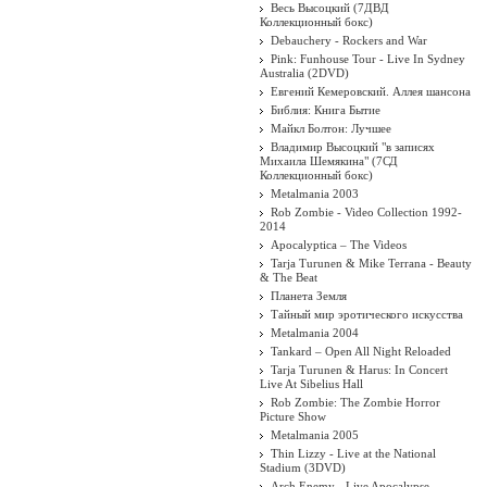
Весь Высоцкий (7ДВД
Коллекционный бокс)
Debauchery - Rockers and War
Pink: Funhouse Tour - Live In Sydney
Australia (2DVD)
Евгений Кемеровский. Аллея шансона
Библия: Книга Бытие
Майкл Болтон: Лучшее
Владимир Высоцкий "в записях
Михаила Шемякина" (7СД
Коллекционный бокс)
Metalmania 2003
Rob Zombie - Video Collection 1992-
2014
Apocalyptica ‎– The Videos
Tarja Turunen & Mike Terrana - Beauty
& The Beat
Планета Земля
Тайный мир эротического искусства
Metalmania 2004
Tankard – Open All Night Reloaded
Tarja Turunen & Harus: In Concert
Live At Sibelius Hall
Rob Zombie: The Zombie Horror
Picture Show
Metalmania 2005
Thin Lizzy - Live at the National
Stadium (3DVD)
Arch Enemy - Live Apocalypse