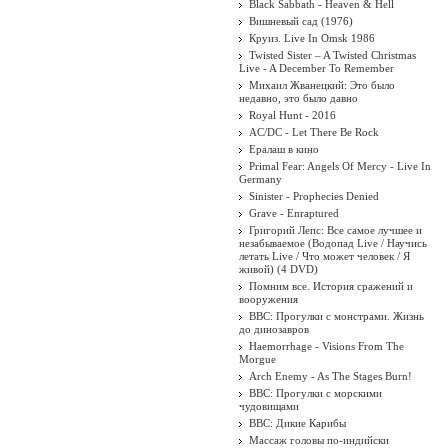
Black Sabbath - Heaven & Hell
Вишневый сад (1976)
Круиз. Live In Omsk 1986
Twisted Sister ‎– A Twisted Christmas
Live - A December To Remember
Михаил Жванецкий: Это было
недавно, это было давно
Royal Hunt - 2016
AC/DC - Let There Be Rock
Ералаш в кино
Primal Fear: Angels Of Mercy - Live In
Germany
Sinister - Prophecies Denied
Grave - Enraptured
Григорий Лепс: Все самое лучшее и
незабываемое (Водопад Live / Научись
летать Live / Что может человек / Я
живой) (4 DVD)
Помним все. История сражений и
вооружения
BBC: Прогулки с монстрами. Жизнь
до динозавров
Haemorrhage - Visions From The
Morgue
Arch Enemy - As The Stages Burn!
BBC: Прогулки с морскими
чудовищами
BBC: Дикие Карибы
Массаж головы по-индийски