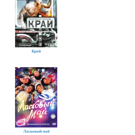
Край
Ласковый май