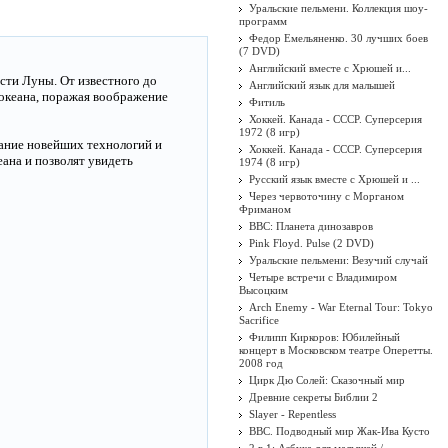
Уральские пельмени. Коллекция шоу-
программ
Федор Емельяненко. 30 лучших боев
(7 DVD)
Английский вместе с Хрюшей и...
ости Луны. От известного до
Английский язык для малышей
океана, поражая воображение
Фитиль
Хоккей. Канада - СССР. Суперсерия
1972 (8 игр)
ание новейших технологий и
Хоккей. Канада - СССР. Суперсерия
ана и позволят увидеть
1974 (8 игр)
Русский язык вместе с Хрюшей и ...
Через червоточину с Морганом
Фриманом
BBC: Планета динозавров
Pink Floyd. Pulse (2 DVD)
Уральские пельмени: Везучий случай
Четыре встречи с Владимиром
Высоцким
Arch Enemy - War Eternal Tour: Tokyo
Sacrifice
Филипп Киркоров: Юбилейный
концерт в Московском театре Оперетты.
2008 год
Цирк Дю Солей: Сказочный мир
Древние секреты Библии 2
Slayer - Repentless
BBC. Подводный мир Жак-Ива Кусто