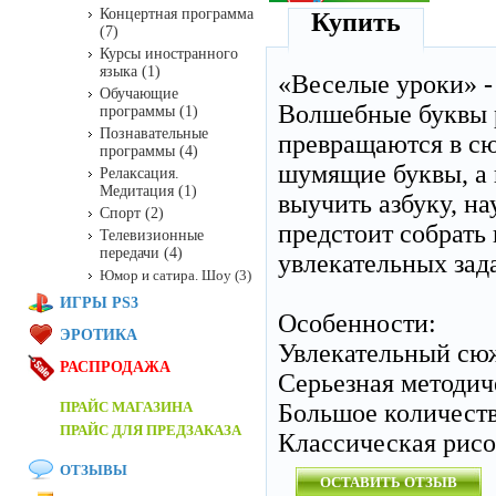
Концертная программа
Купить
(7)
Курсы иностранного
языка (1)
«Веселые уроки» -
Обучающие
Волшебные буквы р
программы (1)
Познавательные
превращаются в сю
программы (4)
шумящие буквы, а 
Релаксация.
Медитация (1)
выучить азбуку, на
Спорт (2)
предстоит собрать
Телевизионные
передачи (4)
увлекательных зад
Юмор и сатира. Шоу (3)
ИГРЫ PS3
Особенности:
ЭРОТИКА
Увлекательный сю
РАСПРОДАЖА
Серьезная методич
ПРАЙС МАГАЗИНА
Большое количеств
ПРАЙС ДЛЯ ПРЕДЗАКАЗА
Классическая рис
ОТЗЫВЫ
ОСТАВИТЬ ОТЗЫВ