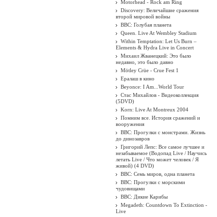
Motorhead - Rock am Ring
Discovery: Величайшие сражения
второй мировой войны
BBC: Голубая планета
Queen. Live At Wembley Stadium
Within Temptation: Let Us Burn –
Elements & Hydra Live in Concert
Михаил Жванецкий: Это было
недавно, это было давно
Mötley Crüe - Crue Fest 1
Ералаш в кино
Beyonce: I Am...World Tour
Стас Михайлов - Видеоколлекция
(5DVD)
Korn: Live At Montreux 2004
Помним все. История сражений и
вооружения
BBC: Прогулки с монстрами. Жизнь
до динозавров
Григорий Лепс: Все самое лучшее и
незабываемое (Водопад Live / Научись
летать Live / Что может человек / Я
живой) (4 DVD)
BBC: Семь миров, одна планета
BBC: Прогулки с морскими
чудовищами
BBC: Дикие Карибы
Megadeth: Countdown To Extinction -
Live