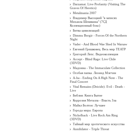
Darzamat. Live Profanity (Visiting The
Graves Of Heretics)
Metalmania 2007
Владимир Высоцкий "в записях
Михаила Шемякина" (7СД
Коллекционный бокс)
Битва цивилизаций
Dimmu Borgir - Forces Of the Northern
Night
Vader - And Blood Wae Shed In Warsaw
Евгений Гришковец. Весь мир ТЕАТР
Григорий Лепс. Видеоколлекция
Accept - Blind Rage: Live Chile
(3DVD)
Мадонна - The Immaculate Collection
Особая папка. Леонид Млечин
A-ha - Ending On A High Note - The
Final Concert
Vital Remains (Deicide). Evil - Death -
Live
Библия: Книга Бытие
Коррозия Металла - Власть Зла
Майкл Болтон: Лучшее
Города мира: Европа
Nickelback - Live Rock Am Ring
(3DVD)
Тайный мир эротического искусства
Annihilator - Triple Threat