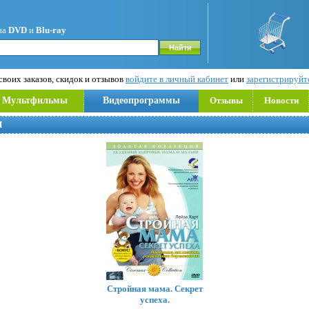
на
DVD
и
Blu-ray
воих заказов, скидок и отзывов
войдите в личный кабинет
или
зарегистрируйт
Мультфильмы
Видеопрограммы
Отзывы
Новости
Я
Стройная мама. Секрет
успеха.