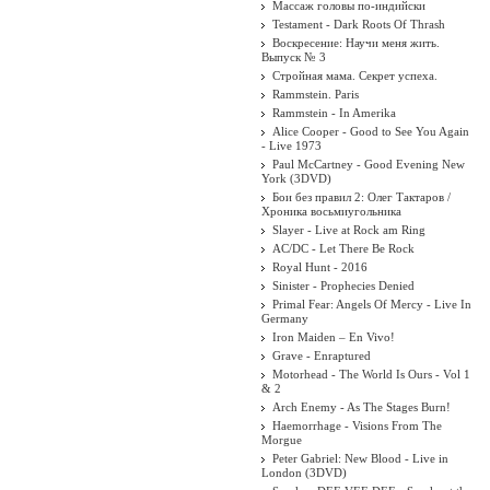
Массаж головы по-индийски
Testament - Dark Roots Of Thrash
Воскресение: Научи меня жить.
Выпуск № 3
Стройная мама. Секрет успеха.
Rammstein. Paris
Rammstein - In Amerika
Alice Cooper - Good to See You Again
- Live 1973
Paul McCartney - Good Evening New
York (3DVD)
Бои без правил 2: Олег Тактаров /
Хроника восьмиугольника
Slayer - Live at Rock am Ring
AC/DC - Let There Be Rock
Royal Hunt - 2016
Sinister - Prophecies Denied
Primal Fear: Angels Of Mercy - Live In
Germany
Iron Maiden ‎– En Vivo!
Grave - Enraptured
Motorhead - The World Is Ours - Vol 1
& 2
Arch Enemy - As The Stages Burn!
Haemorrhage - Visions From The
Morgue
Peter Gabriel: New Blood - Live in
London (3DVD)