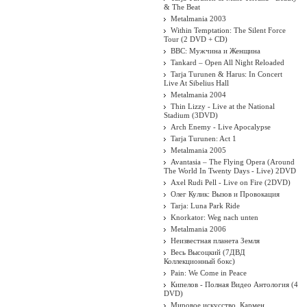
& The Beat
Metalmania 2003
Within Temptation: The Silent Force
Tour (2 DVD + CD)
BBC: Мужчина и Женщина
Tankard – Open All Night Reloaded
Tarja Turunen & Harus: In Concert
Live At Sibelius Hall
Metalmania 2004
Thin Lizzy - Live at the National
Stadium (3DVD)
Arch Enemy - Live Apocalypse
Tarja Turunen: Act 1
Metalmania 2005
Avantasia – The Flying Opera (Around
The World In Twenty Days - Live) 2DVD
Axel Rudi Pell - Live on Fire (2DVD)
Олег Кулик: Вызов и Провокация
Tarja: Luna Park Ride
Knorkator: Weg nach unten
Metalmania 2006
Неизвестная планета Земля
Весь Высоцкий (7ДВД
Коллекционный бокс)
Pain: We Come in Peace
Кипелов - Полная Видео Антология (4
DVD)
Мировое искусство. Кармен