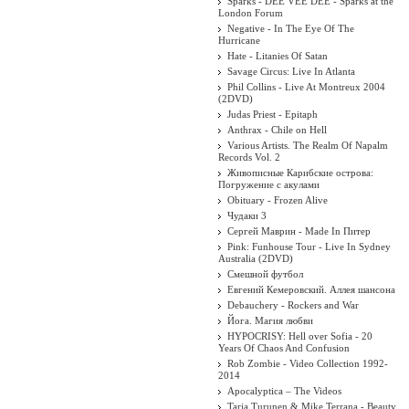
Sparks - DEE VEE DEE - Sparks at the
London Forum
Negative - In The Eye Of The
Hurricane
Hate - Litanies Of Satan
Savage Circus: Live In Atlanta
Phil Collins - Live At Montreux 2004
(2DVD)
Judas Priest - Epitaph
Anthrax - Chile on Hell
Various Artists. The Realm Of Napalm
Records Vol. 2
Живописные Карибские острова:
Погружение с акулами
Obituary - Frozen Alive
Чудаки 3
Сергей Маврин - Made In Питер
Pink: Funhouse Tour - Live In Sydney
Australia (2DVD)
Смешной футбол
Евгений Кемеровский. Аллея шансона
Debauchery - Rockers and War
Йога. Магия любви
HYPOCRISY: Hell over Sofia - 20
Years Of Chaos And Confusion
Rob Zombie - Video Collection 1992-
2014
Apocalyptica ‎– The Videos
Tarja Turunen & Mike Terrana - Beauty