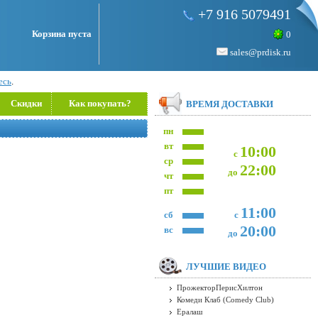
+7 916 5079491
Корзина пуста
0
sales@prdisk.ru
есь
.
Скидки
Как покупать?
ВРЕМЯ ДОСТАВКИ
пн
вт
10:00
с
ср
22:00
до
чт
пт
11:00
сб
с
20:00
вс
до
ЛУЧШИЕ ВИДЕО
ПрожекторПерисХилтон
Комеди Клаб (Comedy Club)
Ералаш