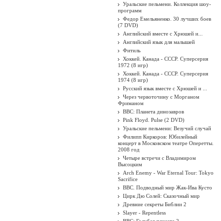
Уральские пельмени. Коллекция шоу-
программ
Федор Емельяненко. 30 лучших боев
(7 DVD)
Английский вместе с Хрюшей и...
Английский язык для малышей
Фитиль
Хоккей. Канада - СССР. Суперсерия
1972 (8 игр)
Хоккей. Канада - СССР. Суперсерия
1974 (8 игр)
Русский язык вместе с Хрюшей и ...
Через червоточину с Морганом
Фриманом
BBC: Планета динозавров
Pink Floyd. Pulse (2 DVD)
Уральские пельмени: Везучий случай
Филипп Киркоров: Юбилейный
концерт в Московском театре Оперетты.
2008 год
Четыре встречи с Владимиром
Высоцким
Arch Enemy - War Eternal Tour: Tokyo
Sacrifice
BBC. Подводный мир Жак-Ива Кусто
Цирк Дю Солей: Сказочный мир
Древние секреты Библии 2
Slayer - Repentless