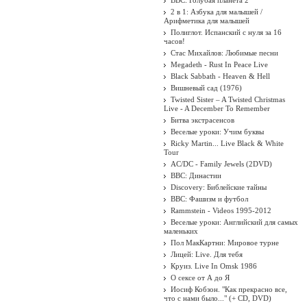
BBC: Голубая планета 2
2 в 1: Азбука для малышей /
Арифметика для малышей
Полиглот. Испанский с нуля за 16
часов!
Стас Михайлов: Любимые песни
Megadeth - Rust In Peace Live
Black Sabbath - Heaven & Hell
Вишневый сад (1976)
Twisted Sister ‎– A Twisted Christmas
Live - A December To Remember
Битва экстрасенсов
Веселые уроки: Учим буквы
Ricky Martin... Live Black & White
Tour
AC/DC - Family Jewels (2DVD)
BBC: Династии
Discovery: Библейские тайны
BBC: Фашизм и футбол
Rammstein - Videos 1995-2012
Веселые уроки: Английский для самых
маленьких
Пол МакКартни: Мировое турне
Лицей: Live. Для тебя
Круиз. Live In Omsk 1986
О сексе от А до Я
Иосиф Кобзон. "Как прекрасно все,
что с нами было..." (+ CD, DVD)