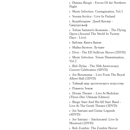
Dimmu Borgir - Forces Of the Northern
Night
Music Infection. Contagination, Vol.1
Sonata Arctica - Live In Finland
Бодибилдинг: Джей Катлер -
Сверхрельеф
Tobias Sammet's Avantasia – The Flying
Opera (Around The World In Twenty
Days - Live)
Библия: Книга Бытие
Майкл Болтон: Лучшее
Elvis - The ED Sullivan Shows (3DVD)
Music Infection. Totum Dissemination,
Vol.2
Bob Dylan - The 30th Anniversary
Concert Celebration (4DVD)
Joe Bonamassa – Live From The Royal
Albert Hall (2DVD)
Тайный мир эротического искусства
Планета Земля
Dream Theater ‎– Live At Budokan
(Three-Disc Ultimate Edition)
Ringo Starr And His All Starr Band -
Live At The Greek Theatre (3DVD)
Joe Satriani and Guitar Legends
(4DVD)
Joe Satriani – Satchurated: Live In
Montreal (2DVD)
Rob Zombie: The Zombie Horror