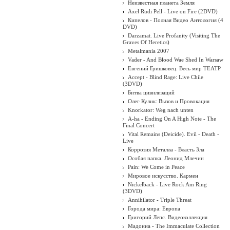
Неизвестная планета Земля
Axel Rudi Pell - Live on Fire (2DVD)
Кипелов - Полная Видео Антология (4
DVD)
Darzamat. Live Profanity (Visiting The
Graves Of Heretics)
Metalmania 2007
Vader - And Blood Wae Shed In Warsaw
Евгений Гришковец. Весь мир ТЕАТР
Accept - Blind Rage: Live Chile
(3DVD)
Битва цивилизаций
Олег Кулик: Вызов и Провокация
Knorkator: Weg nach unten
A-ha - Ending On A High Note - The
Final Concert
Vital Remains (Deicide). Evil - Death -
Live
Коррозия Металла - Власть Зла
Особая папка. Леонид Млечин
Pain: We Come in Peace
Мировое искусство. Кармен
Nickelback - Live Rock Am Ring
(3DVD)
Annihilator - Triple Threat
Города мира: Европа
Григорий Лепс. Видеоколлекция
Мадонна - The Immaculate Collection