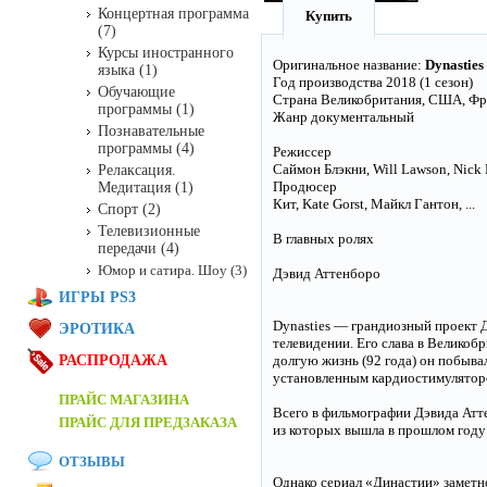
Концертная программа
Купить
(7)
Курсы иностранного
Оригинальное название:
Dynasties
языка (1)
Год производства 2018 (1 сезон)
Обучающие
Страна Великобритания, США, Фр
программы (1)
Жанр документальный
Познавательные
программы (4)
Режиссер
Саймон Блэкни, Will Lawson, Nick L
Релаксация.
Продюсер
Медитация (1)
Кит, Kate Gorst, Майкл Гантон, ...
Спорт (2)
Телевизионные
В главных ролях
передачи (4)
Юмор и сатира. Шоу (3)
Дэвид Аттенборо
ИГРЫ PS3
Dynasties — грандиозный проект Д
ЭРОТИКА
телевидении. Его слава в Великоб
РАСПРОДАЖА
долгую жизнь (92 года) он побывал
установленным кардиостимуляторо
ПРАЙС МАГАЗИНА
Всего в фильмографии Дэвида Атте
ПРАЙС ДЛЯ ПРЕДЗАКАЗА
из которых вышла в прошлом году 
ОТЗЫВЫ
Однако сериал «Династии» заметно