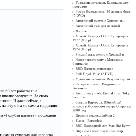
Уральские пельмени. Коллекция шоу-
программ
Федор Емельяненко. 30 лучших боев
(7 DVD)
Английский вместе с Хрюшей и...
Английский язык для малышей
Фитиль
Хоккей. Канада - СССР. Суперсерия
1972 (8 игр)
Хоккей. Канада - СССР. Суперсерия
1974 (8 игр)
Русский язык вместе с Хрюшей и ...
Через червоточину с Морганом
Фриманом
BBC: Планета динозавров
Pink Floyd. Pulse (2 DVD)
Уральские пельмени: Везучий случай
Четыре встречи с Владимиром
Высоцким
ше 60 лет работает на
Arch Enemy - War Eternal Tour: Tokyo
а вполне заслужена. За свою
Sacrifice
гонии. И даже сейчас, с
Филипп Киркоров: Юбилейный
ь начатую им же самим традицию.
концерт в Московском театре Оперетты.
2008 год
а «Голубая планета», последняя
Древние секреты Библии 2
Slayer - Repentless
BBC. Подводный мир Жак-Ива Кусто
Цирк Дю Солей: Сказочный мир
из самых суровых для человека