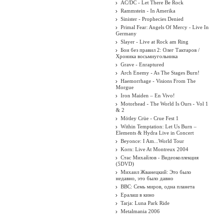
AC/DC - Let There Be Rock
Rammstein - In Amerika
Sinister - Prophecies Denied
Primal Fear: Angels Of Mercy - Live In
Germany
Slayer - Live at Rock am Ring
Бои без правил 2: Олег Тактаров /
Хроника восьмиугольника
Grave - Enraptured
Arch Enemy - As The Stages Burn!
Haemorrhage - Visions From The
Morgue
Iron Maiden ‎– En Vivo!
Motorhead - The World Is Ours - Vol 1
& 2
Mötley Crüe - Crue Fest 1
Within Temptation: Let Us Burn –
Elements & Hydra Live in Concert
Beyonce: I Am...World Tour
Korn: Live At Montreux 2004
Стас Михайлов - Видеоколлекция
(5DVD)
Михаил Жванецкий: Это было
недавно, это было давно
BBC: Семь миров, одна планета
Ералаш в кино
Tarja: Luna Park Ride
Metalmania 2006