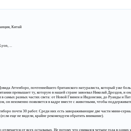
анция, Китай
yon, ...
эвида Аттенборо, почтеннейшего британского натуралиста, который уже боль
ритании превышает ту, которую в нашей стране завоевал Николай Дроздов, и он
 в самых разных частях света: от Новой Гвинеи и Индонезии, до Руанды и Пата
м, он неизменно появляется в кадре вместе с животными, чтобы поддерживат
нборо почти 30 работ. Среди них есть завораживающие две части мини-сериал
(если еще не видели, крайне рекомендуем обратить внимание).
 отличается от всех остальных. Не потому что снимался четыре года в одних 