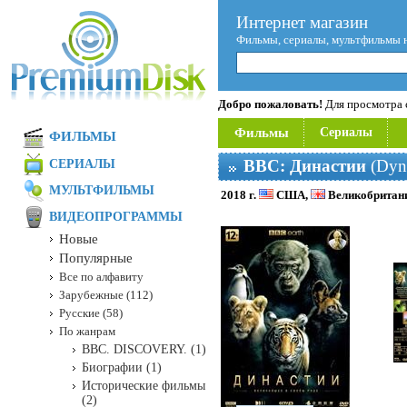
Интернет магазин
Фильмы, сериалы, мультфильмы 
Добро пожаловать!
Для просмотра с
Фильмы
Сериалы
ФИЛЬМЫ
BBC: Династии
(Dyna
СЕРИАЛЫ
МУЛЬТФИЛЬМЫ
2018 г.
США,
Великобритан
ВИДЕОПРОГРАММЫ
Новые
Популярные
Все по алфавиту
Зарубежные (112)
Русские (58)
По жанрам
BBC. DISCOVERY. (1)
Биографии (1)
Исторические фильмы
(2)