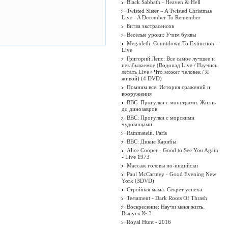
Black Sabbath - Heaven & Hell
Twisted Sister ‎– A Twisted Christmas
Live - A December To Remember
Битва экстрасенсов
Веселые уроки: Учим буквы
Megadeth: Countdown To Extinction -
Live
Григорий Лепс: Все самое лучшее и
незабываемое (Водопад Live / Научись
летать Live / Что может человек / Я
живой) (4 DVD)
Помним все. История сражений и
вооружения
BBC: Прогулки с монстрами. Жизнь
до динозавров
BBC: Прогулки с морскими
чудовищами
Rammstein. Paris
BBC: Дикие Карибы
Alice Cooper - Good to See You Again
- Live 1973
Массаж головы по-индийски
Paul McCartney - Good Evening New
York (3DVD)
Стройная мама. Секрет успеха.
Testament - Dark Roots Of Thrash
Воскресение: Научи меня жить.
Выпуск № 3
Royal Hunt - 2016