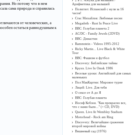
2 в 1: Азбука для малышей /
рания. Но потому что в нем
Арифметика для малышей
сала сама природа и справилась
Полиглот. Испанский с нуля за 16
часов!
Стас Михайлов: Любимые песни
отличаются от человеческих, а
Megadeth - Rust In Peace Live
способен остаться равнодушным к
BBC: Голубая планета 2
AC/DC - Family Jewels (2DVD)
BBC: Династии
Rammstein - Videos 1995-2012
Ricky Martin... Live Black & White
Tour
BBC: Фашизм и футбол
Discovery: Библейские тайны
Круиз. Live In Omsk 1986
Веселые уроки: Английский для самых
маленьких
Пол МакКартни: Мировое турне
Лицей: Live. Для тебя
О сексе от А до Я
BBC: Голубая планета
Иосиф Кобзон. "Как прекрасно все,
что с нами было..." (+ CD, DVD)
Queen. Live At Wembley Stadium
Motorhead - Rock am Ring
Discovery: Величайшие сражения
второй мировой войны
Вишневый сад (1976)