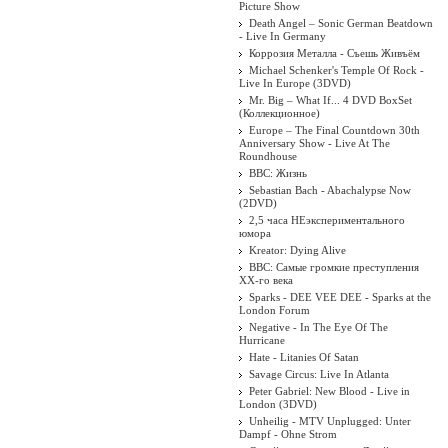
Picture Show
Death Angel ‎– Sonic German Beatdown
- Live In Germany
Коррозия Металла - Съешь Живъём
Michael Schenker's Temple Of Rock -
Live In Europe (3DVD)
Mr. Big – What If... 4 DVD BoxSet
(Коллекционное)
Europe – The Final Countdown 30th
Anniversary Show - Live At The
Roundhouse
BBC: Жизнь
Sebastian Bach - Abachalypse Now
(2DVD)
2,5 часа НЕэкспериментального
юмора
Kreator: Dying Alive
BBC: Самые громкие преступления
XX-го века
Sparks - DEE VEE DEE - Sparks at the
London Forum
Negative - In The Eye Of The
Hurricane
Hate - Litanies Of Satan
Savage Circus: Live In Atlanta
Peter Gabriel: New Blood - Live in
London (3DVD)
Unheilig - MTV Unplugged: Unter
Dampf - Ohne Strom