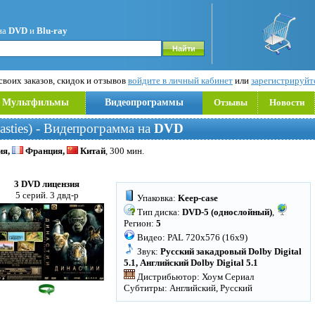
на
DVD
и
Blu-ray
воих заказов, скидок и отзывов
войдите в личный кабинет
или
зарегистрируйт
Мультфильмы
Видеопрограммы
Отзывы
Новости
sties) - Видепрограмма на
DVD
ия,
Франция,
Китай
, 300 мин.
3 DVD лицензия
5 серий. 3 двд-р
Упаковка:
Keep-case
Тип диска:
DVD-5 (однослойный)
,
Регион:
5
Видео: PAL 720x576 (16x9)
Звук:
Русский закадровый Dolby Digital
5.1, Английский Dolby Digital 5.1
Дистрибьютор: Хоум Сериал
Субтитры: Английский, Русский