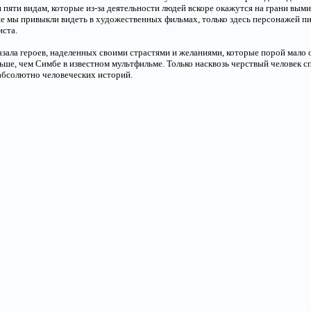
 пяти видам, которые из-за деятельности людей вскоре окажутся на грани выми
е мы привыкли видеть в художественных фильмах, только здесь персонажей пи
иста.
азала героев, наделенных своими страстями и желаниями, которые порой мало 
ьше, чем Симбе в известном мультфильме. Только насквозь черствый человек 
абсолютно человеческих историй.