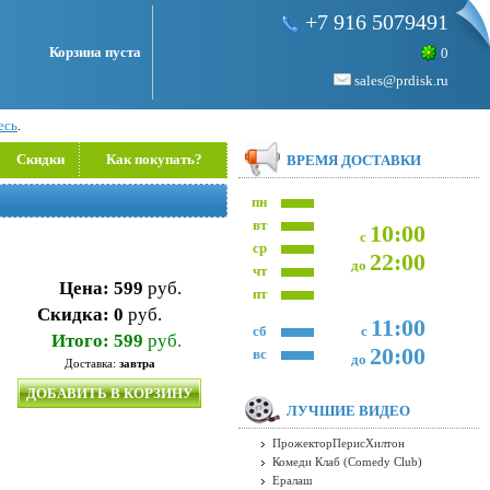
+7 916 5079491
Корзина пуста
0
sales@prdisk.ru
есь
.
Скидки
Как покупать?
ВРЕМЯ ДОСТАВКИ
пн
вт
10:00
с
ср
22:00
до
чт
Цена:
599
руб.
пт
Скидка:
0
руб.
11:00
сб
с
Итого:
599
руб.
20:00
вс
до
Доставка:
завтра
ДОБАВИТЬ В КОРЗИНУ
ЛУЧШИЕ ВИДЕО
ПрожекторПерисХилтон
Комеди Клаб (Comedy Club)
Ералаш