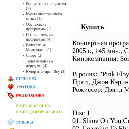
Концертная программа
(7)
Курсы иностранного
языка (1)
Обучающие
Купить
программы (1)
Познавательные
программы (4)
Концертная прогр
Релаксация.
2005 г., 145 мин.,
Медитация (1)
Спорт (2)
Кинокомпания: Sony
Телевизионные
передачи (4)
Юмор и сатира. Шоу (3)
В ролях: "Pink Flo
ИГРЫ PS3
Пратт, Джон Кэрин
ЭРОТИКА
Режиссер: Дэвид 
РАСПРОДАЖА
ПРАЙС МАГАЗИНА
Disc 1
ПРАЙС ДЛЯ ПРЕДЗАКАЗА
01. Shine On You C
ОТЗЫВЫ
02. Learning To Fly