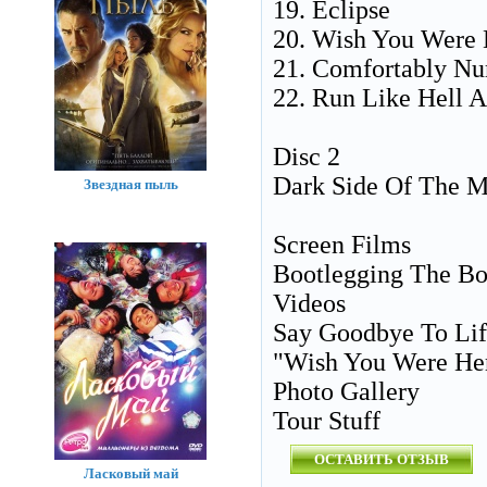
19. Eclipse
20. Wish You Were 
21. Comfortably N
22. Run Like Hell 
Disc 2
Dark Side Of The Mo
Звездная пыль
Screen Films
Bootlegging The Bo
Videos
Say Goodbye To Li
"Wish You Were Her
Photo Gallery
Tour Stuff
ОСТАВИТЬ ОТЗЫВ
Ласковый май