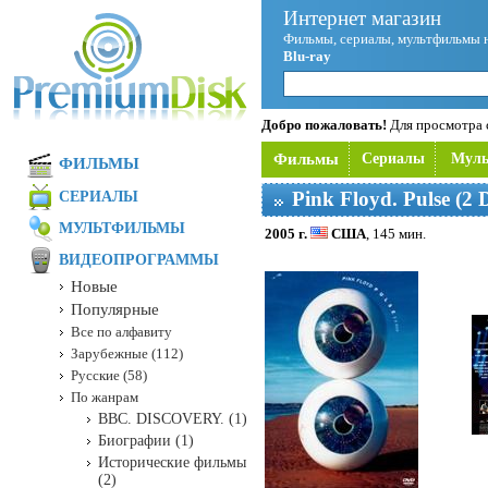
Интернет магазин
Фильмы, сериалы, мультфильмы 
Blu-ray
Добро пожаловать!
Для просмотра с
Фильмы
Сериалы
Мул
ФИЛЬМЫ
Pink Floyd. Pulse (2
СЕРИАЛЫ
МУЛЬТФИЛЬМЫ
2005 г.
США
, 145 мин.
ВИДЕОПРОГРАММЫ
Новые
Популярные
Все по алфавиту
Зарубежные (112)
Русские (58)
По жанрам
BBC. DISCOVERY. (1)
Биографии (1)
Исторические фильмы
(2)