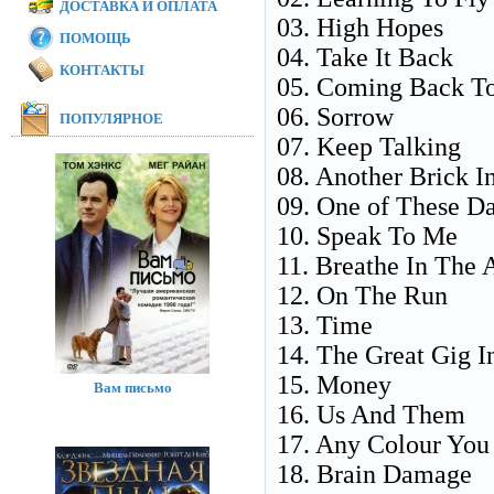
ДОСТАВКА И ОПЛАТА
03. High Hopes
ПОМОЩЬ
04. Take It Back
КОНТАКТЫ
05. Coming Back To
06. Sorrow
ПОПУЛЯРНОЕ
07. Keep Talking
08. Another Brick In
09. One of These D
10. Speak To Me
11. Breathe In The 
12. On The Run
13. Time
14. The Great Gig I
15. Money
Вам письмо
16. Us And Them
17. Any Colour You
18. Brain Damage