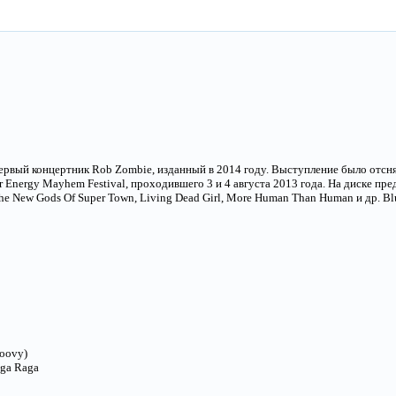
 первый концертник Rob Zombie, изданный в 2014 году. Выступление было отсн
r Energy Mayhem Festival, проходившего 3 и 4 августа 2013 года. На диске пре
The New Gods Of Super Town, Living Dead Girl, More Human Than Human и др. Bl
roovy)
ga Raga