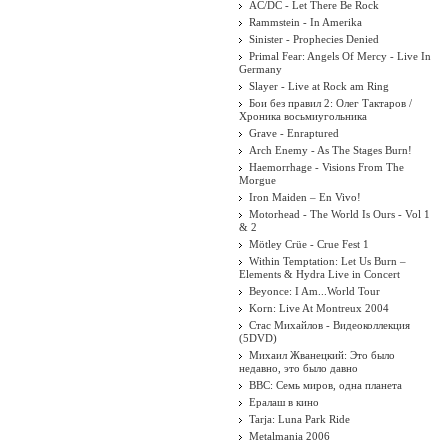
AC/DC - Let There Be Rock
Rammstein - In Amerika
Sinister - Prophecies Denied
Primal Fear: Angels Of Mercy - Live In
Germany
Slayer - Live at Rock am Ring
Бои без правил 2: Олег Тактаров /
Хроника восьмиугольника
Grave - Enraptured
Arch Enemy - As The Stages Burn!
Haemorrhage - Visions From The
Morgue
Iron Maiden ‎– En Vivo!
Motorhead - The World Is Ours - Vol 1
& 2
Mötley Crüe - Crue Fest 1
Within Temptation: Let Us Burn –
Elements & Hydra Live in Concert
Beyonce: I Am...World Tour
Korn: Live At Montreux 2004
Стас Михайлов - Видеоколлекция
(5DVD)
Михаил Жванецкий: Это было
недавно, это было давно
BBC: Семь миров, одна планета
Ералаш в кино
Tarja: Luna Park Ride
Metalmania 2006