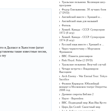
Уральские пельмени. Коллекция шоу-
программ
Федор Емельяненко. 30 лучших боев
(7 DVD)
Английский вместе с Хрюшей и...
Английский язык для малышей
Фитиль
Хоккей. Канада - СССР. Суперсерия
1972 (8 игр)
Хоккей. Канада - СССР. Суперсерия
1974 (8 игр)
Русский язык вместе с Хрюшей и ...
ято в Далласе и Хьюстоне (штат
Через червоточину с Морганом
дставлены такие известные песни,
Фриманом
u ray
BBC: Планета динозавров
Pink Floyd. Pulse (2 DVD)
Уральские пельмени: Везучий случай
Четыре встречи с Владимиром
Высоцким
Arch Enemy - War Eternal Tour: Tokyo
Sacrifice
Филипп Киркоров: Юбилейный
концерт в Московском театре Оперетты.
2008 год
Древние секреты Библии 2
Slayer - Repentless
BBC. Подводный мир Жак-Ива Кусто
Цирк Дю Солей: Сказочный мир