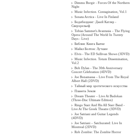
Dimmu Borgir - Forces Of the Northern
Night
Music Infection. Contagination, Vol.1
Sonata Arctica - Live In Finland
Бодибилдинг: Джей Катлер -
Сверхрельеф
Tobias Sammet's Avantasia – The Flying
Opera (Around The World In Twenty
Days - Live)
Библия: Книга Бытие
Майкл Болтон: Лучшее
Elvis - The ED Sullivan Shows (3DVD)
Music Infection. Totum Dissemination,
Vol.2
Bob Dylan - The 30th Anniversary
Concert Celebration (4DVD)
Joe Bonamassa – Live From The Royal
Albert Hall (2DVD)
Тайный мир эротического искусства
Планета Земля
Dream Theater ‎– Live At Budokan
(Three-Disc Ultimate Edition)
Ringo Starr And His All Starr Band -
Live At The Greek Theatre (3DVD)
Joe Satriani and Guitar Legends
(4DVD)
Joe Satriani – Satchurated: Live In
Montreal (2DVD)
Rob Zombie: The Zombie Horror