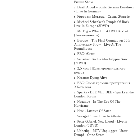
Picture Show
Death Angel ‎– Sonic German Beatdown
- Live In Germany
Коррозия Металла - Съешь Живъём
Michael Schenker's Temple Of Rock -
Live In Europe (3DVD)
Mr. Big – What If... 4 DVD BoxSet
(Коллекционное)
Europe – The Final Countdown 30th
Anniversary Show - Live At The
Roundhouse
BBC: Жизнь
Sebastian Bach - Abachalypse Now
(2DVD)
2,5 часа НЕэкспериментального
юмора
Kreator: Dying Alive
BBC: Самые громкие преступления
XX-го века
Sparks - DEE VEE DEE - Sparks at the
London Forum
Negative - In The Eye Of The
Hurricane
Hate - Litanies Of Satan
Savage Circus: Live In Atlanta
Peter Gabriel: New Blood - Live in
London (3DVD)
Unheilig - MTV Unplugged: Unter
Dampf - Ohne Strom