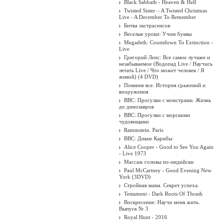
Black Sabbath - Heaven & Hell
Twisted Sister ‎– A Twisted Christmas
Live - A December To Remember
Битва экстрасенсов
Веселые уроки: Учим буквы
Megadeth: Countdown To Extinction -
Live
Григорий Лепс: Все самое лучшее и
незабываемое (Водопад Live / Научись
летать Live / Что может человек / Я
живой) (4 DVD)
Помним все. История сражений и
вооружения
BBC: Прогулки с монстрами. Жизнь
до динозавров
BBC: Прогулки с морскими
чудовищами
Rammstein. Paris
BBC: Дикие Карибы
Alice Cooper - Good to See You Again
- Live 1973
Массаж головы по-индийски
Paul McCartney - Good Evening New
York (3DVD)
Стройная мама. Секрет успеха.
Testament - Dark Roots Of Thrash
Воскресение: Научи меня жить.
Выпуск № 3
Royal Hunt - 2016