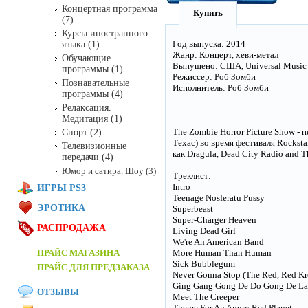
Концертная программа
Купить
(7)
Курсы иностранного
Год выпуска: 2014
языка (1)
Жанр: Концерт, хеви-метал
Обучающие
Выпущено: США, Universal Music
программы (1)
Режиссер: Роб Зомби
Познавательные
Исполнитель: Роб Зомби
программы (4)
Релаксация.
Медитация (1)
The Zombie Horror Picture Show -
Спорт (2)
Техас) во время фестиваля Rocksta
Телевизионные
как Dragula, Dead City Radio and 
передачи (4)
Юмор и сатира. Шоу (3)
Треклист:
Intro
ИГРЫ PS3
Teenage Nosferatu Pussy
ЭРОТИКА
Superbeast
Super-Charger Heaven
РАСПРОДАЖА
Living Dead Girl
We're An American Band
ПРАЙС МАГАЗИНА
More Human Than Human
Sick Bubblegum
ПРАЙС ДЛЯ ПРЕДЗАКАЗА
Never Gonna Stop (The Red, Red K
Ging Gang Gong De Do Gong De La
ОТЗЫВЫ
Meet The Creeper
Theme For An Angry Red Planet