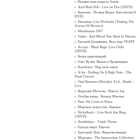
Неизвестная планета Земля
Axel Rudi Pell - Live on Fire (2DVD)
Кипелов - Полная Видео Антология (4
DVD)
Darzamat. Live Profanity (Visiting The
Graves Of Heretics)
Metalmania 2007
Vader - And Blood Wae Shed In Warsaw
Евгений Гришковец. Весь мир ТЕАТР
Accept - Blind Rage: Live Chile
(3DVD)
Битва цивилизаций
Олег Кулик: Вызов и Провокация
Knorkator: Weg nach unten
A-ha - Ending On A High Note - The
Final Concert
Vital Remains (Deicide). Evil - Death -
Live
Коррозия Металла - Власть Зла
Особая папка. Леонид Млечин
Pain: We Come in Peace
Мировое искусство. Кармен
Nickelback - Live Rock Am Ring
(3DVD)
Annihilator - Triple Threat
Города мира: Европа
Григорий Лепс. Видеоколлекция
Мадонна - The Immaculate Collection