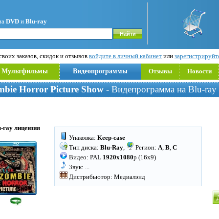
на
DVD
и
Blu-ray
воих заказов, скидок и отзывов
войдите в личный кабинет
или
зарегистрируйт
Мультфильмы
Видеопрограммы
Отзывы
Новости
bie Horror Picture Show
- Видепрограмма на Blu-ray
u-ray лицензия
Упаковка:
Keep-case
Тип диска:
Blu-Ray
,
Регион:
A
,
B
,
C
Видео: PAL
1920x1080
p (16x9)
Звук:
...
Дистрибьютор: Медиалэнд