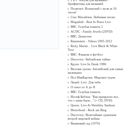
2 в 1: Азбука для малышей /
Арифметика для малышей
Полиглот. Испанский с нуля за 16
часов!
Стас Михайлов: Любимые песни
Megadeth - Rust In Peace Live
BBC: Голубая планета 2
AC/DC - Family Jewels (2DVD)
BBC: Династии
Rammstein - Videos 1995-2012
Ricky Martin... Live Black & White
Tour
BBC: Фашизм и футбол
Discovery: Библейские тайны
Круиз. Live In Omsk 1986
Веселые уроки: Английский для самых
маленьких
Пол МакКартни: Мировое турне
Лицей: Live. Для тебя
О сексе от А до Я
BBC: Голубая планета
Иосиф Кобзон. "Как прекрасно все,
что с нами было..." (+ CD, DVD)
Queen. Live At Wembley Stadium
Motorhead - Rock am Ring
Discovery: Величайшие сражения
второй мировой войны
Вишневый сад (1976)