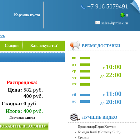
+7 916 5079491
Корзина пуста
0
sales@prdisk.ru
есь
.
Скидки
Как покупать?
ВРЕМЯ ДОСТАВКИ
пн
вт
10:00
с
ср
22:00
до
чт
Распродажа!
пт
Цена:
582 руб.
11:00
сб
с
400
руб.
20:00
вс
до
Скидка:
0
руб.
Итого:
400
руб.
ЛУЧШИЕ ВИДЕО
Доставка:
завтра
ДОБАВИТЬ В КОРЗИНУ
ПрожекторПерисХилтон
Комеди Клаб (Comedy Club)
Ералаш