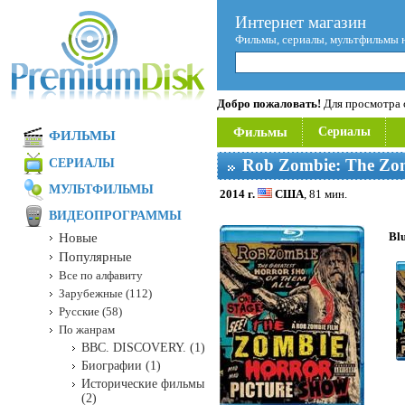
Интернет магазин
Фильмы, сериалы, мультфильмы 
Добро пожаловать!
Для просмотра с
Фильмы
Сериалы
ФИЛЬМЫ
Rob Zombie: The Zom
СЕРИАЛЫ
МУЛЬТФИЛЬМЫ
2014 г.
США
, 81 мин.
ВИДЕОПРОГРАММЫ
Bl
Новые
Популярные
Все по алфавиту
Зарубежные (112)
Русские (58)
По жанрам
BBC. DISCOVERY. (1)
Биографии (1)
Исторические фильмы
(2)