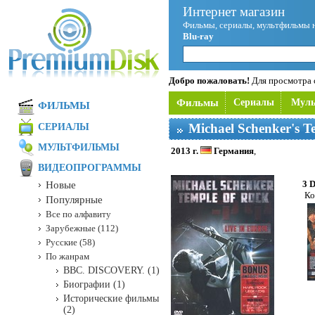
Интернет магазин
Фильмы, сериалы, мультфильмы 
Blu-ray
Добро пожаловать!
Для просмотра с
Фильмы
Сериалы
Мул
ФИЛЬМЫ
Michael Schenker's T
СЕРИАЛЫ
МУЛЬТФИЛЬМЫ
2013 г.
Германия
,
ВИДЕОПРОГРАММЫ
3 
Новые
Ко
Популярные
Все по алфавиту
Зарубежные (112)
Русские (58)
По жанрам
BBC. DISCOVERY. (1)
Биографии (1)
Исторические фильмы
(2)