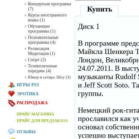
Концертная программа
Купить
(7)
Курсы иностранного
языка (1)
Диск 1
Обучающие
программы (1)
Познавательные
В программе предс
программы (4)
Релаксация.
Майкла Шенкера Te
Медитация (1)
Лондон, Великобри
Спорт (2)
Телевизионные
24.07.2011. В выс
передачи (4)
музыканты Rudolf S
Юмор и сатира. Шоу (3)
и Jeff Scott Soto.
ИГРЫ PS3
группы.
ЭРОТИКА
РАСПРОДАЖА
Немецкий рок-гитар
ПРАЙС МАГАЗИНА
прославился как уч
ПРАЙС ДЛЯ ПРЕДЗАКАЗА
основал собственн
ОТЗЫВЫ
успешно выступает