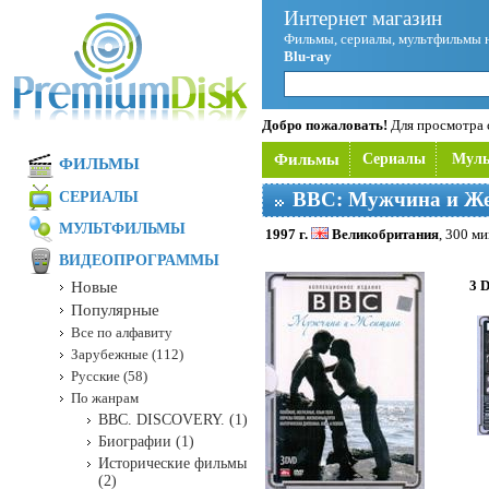
Интернет магазин
Фильмы, сериалы, мультфильмы 
Blu-ray
Добро пожаловать!
Для просмотра с
Фильмы
Сериалы
Мул
ФИЛЬМЫ
BBC: Мужчина и Ж
СЕРИАЛЫ
МУЛЬТФИЛЬМЫ
1997 г.
Великобритания
, 300 ми
ВИДЕОПРОГРАММЫ
3 
Новые
Популярные
Все по алфавиту
Зарубежные (112)
Русские (58)
По жанрам
BBC. DISCOVERY. (1)
Биографии (1)
Исторические фильмы
(2)