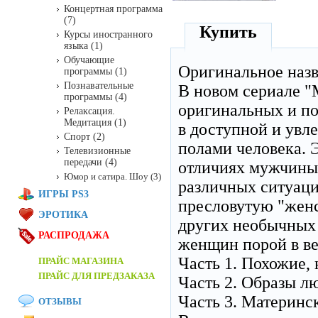
Концертная программа
(7)
Купить
Курсы иностранного
языка (1)
Обучающие
Оригинальное наз
программы (1)
Познавательные
В новом сериале 
программы (4)
оригинальных и п
Релаксация.
Медитация (1)
в доступной и увл
Спорт (2)
полами человека. 
Телевизионные
передачи (4)
отличиях мужчины
Юмор и сатира. Шоу (3)
различных ситуаци
ИГРЫ PS3
пресловутую "женс
ЭРОТИКА
других необычных
РАСПРОДАЖА
женщин порой в ве
Часть 1. Похожие, 
ПРАЙС МАГАЗИНА
ПРАЙС ДЛЯ ПРЕДЗАКАЗА
Часть 2. Образы л
Часть 3. Материнс
ОТЗЫВЫ