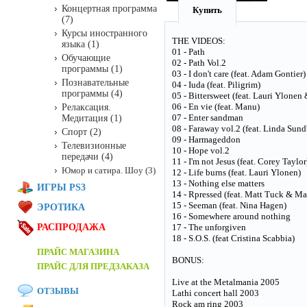
Концертная программа
Купить
(7)
Курсы иностранного
THE VIDEOS:
языка (1)
01 - Path
Обучающие
02 - Path Vol.2
программы (1)
03 - I don't care (feat. Adam Gontier)
Познавательные
04 - Iuda (feat. Piligrim)
программы (4)
05 - Bittersweet (feat. Lauri Ylonen 
06 - En vie (feat. Manu)
Релаксация.
07 - Enter sandman
Медитация (1)
08 - Faraway vol.2 (feat. Linda Sund
Спорт (2)
09 - Harmageddon
Телевизионные
10 - Hope vol.2
передачи (4)
11 - I'm not Jesus (feat. Corey Taylor
Юмор и сатира. Шоу (3)
12 - Life burns (feat. Lauri Ylonen)
13 - Nothing else matters
ИГРЫ PS3
14 - Rpressed (feat. Matt Tuck & M
15 - Seeman (feat. Nina Hagen)
ЭРОТИКА
16 - Somewhere around nothing
РАСПРОДАЖА
17 - The unforgiven
18 - S.O.S. (feat Cristina Scabbia)
ПРАЙС МАГАЗИНА
BONUS:
ПРАЙС ДЛЯ ПРЕДЗАКАЗА
Live at the Metalmania 2005
ОТЗЫВЫ
Lathi concert hall 2003
Rock am ring 2003