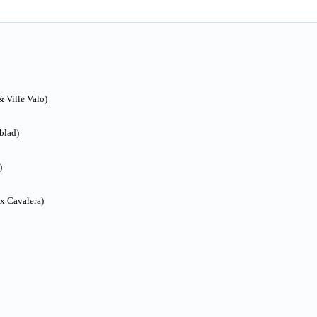
& Ville Valo)
blad)
)
ax Cavalera)