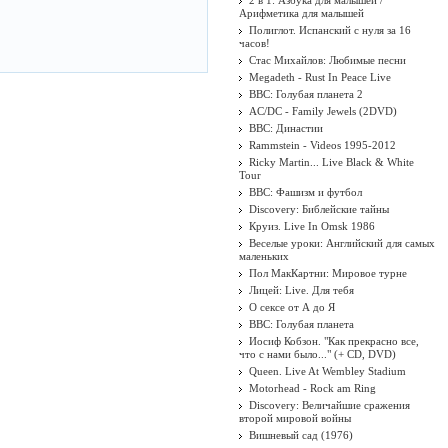
2 в 1: Азбука для малышей /
Арифметика для малышей
Полиглот. Испанский с нуля за 16
часов!
Стас Михайлов: Любимые песни
Megadeth - Rust In Peace Live
BBC: Голубая планета 2
AC/DC - Family Jewels (2DVD)
BBC: Династии
Rammstein - Videos 1995-2012
Ricky Martin... Live Black & White
Tour
BBC: Фашизм и футбол
Discovery: Библейские тайны
Круиз. Live In Omsk 1986
Веселые уроки: Английский для самых
маленьких
Пол МакКартни: Мировое турне
Лицей: Live. Для тебя
О сексе от А до Я
BBC: Голубая планета
Иосиф Кобзон. "Как прекрасно все,
что с нами было..." (+ CD, DVD)
Queen. Live At Wembley Stadium
Motorhead - Rock am Ring
Discovery: Величайшие сражения
второй мировой войны
Вишневый сад (1976)