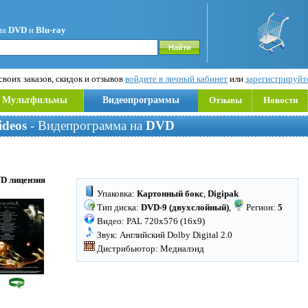
на
DVD
и
Blu-ray
воих заказов, скидок и отзывов
войдите в личный кабинет
или
зарегистрируйт
Мультфильмы
Видеопрограммы
Отзывы
Новости
ideos
- Видепрограмма на
DVD
D лицензия
Упаковка:
Картонный бокс
,
Digipak
Тип диска:
DVD-9 (двухслойный)
,
Регион:
5
Видео: PAL 720x576 (16x9)
Звук: Английский Dolby Digital 2.0
Дистрибьютор: Медиалэнд