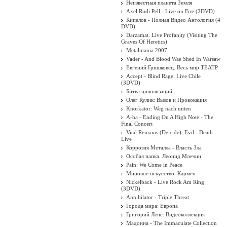
Неизвестная планета Земля
Axel Rudi Pell - Live on Fire (2DVD)
Кипелов - Полная Видео Антология (4
DVD)
Darzamat. Live Profanity (Visiting The
Graves Of Heretics)
Metalmania 2007
Vader - And Blood Wae Shed In Warsaw
Евгений Гришковец. Весь мир ТЕАТР
Accept - Blind Rage: Live Chile
(3DVD)
Битва цивилизаций
Олег Кулик: Вызов и Провокация
Knorkator: Weg nach unten
A-ha - Ending On A High Note - The
Final Concert
Vital Remains (Deicide). Evil - Death -
Live
Коррозия Металла - Власть Зла
Особая папка. Леонид Млечин
Pain: We Come in Peace
Мировое искусство. Кармен
Nickelback - Live Rock Am Ring
(3DVD)
Annihilator - Triple Threat
Города мира: Европа
Григорий Лепс. Видеоколлекция
Мадонна - The Immaculate Collection