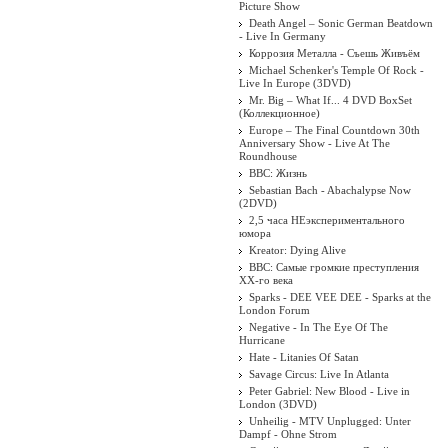
Picture Show
Death Angel ‎– Sonic German Beatdown
- Live In Germany
Коррозия Металла - Съешь Живъём
Michael Schenker's Temple Of Rock -
Live In Europe (3DVD)
Mr. Big – What If... 4 DVD BoxSet
(Коллекционное)
Europe – The Final Countdown 30th
Anniversary Show - Live At The
Roundhouse
BBC: Жизнь
Sebastian Bach - Abachalypse Now
(2DVD)
2,5 часа НЕэкспериментального
юмора
Kreator: Dying Alive
BBC: Самые громкие преступления
XX-го века
Sparks - DEE VEE DEE - Sparks at the
London Forum
Negative - In The Eye Of The
Hurricane
Hate - Litanies Of Satan
Savage Circus: Live In Atlanta
Peter Gabriel: New Blood - Live in
London (3DVD)
Unheilig - MTV Unplugged: Unter
Dampf - Ohne Strom