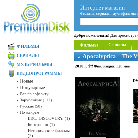
Интернет магазин
Фильмы, сериалы, мультфильмы 
Добро пожаловать!
Для просмотра с
Фильмы
Сериалы
ФИЛЬМЫ
Apocalyptica ‎– The V
СЕРИАЛЫ
МУЛЬТФИЛЬМЫ
2010 г.
Финляндия
, 120 мин.
ВИДЕОПРОГРАММЫ
DV
Новые
Популярные
Все по алфавиту
Зарубежные (112)
Русские (58)
По жанрам
BBC. DISCOVERY. (1)
Биографии (1)
Исторические фильмы
(2)