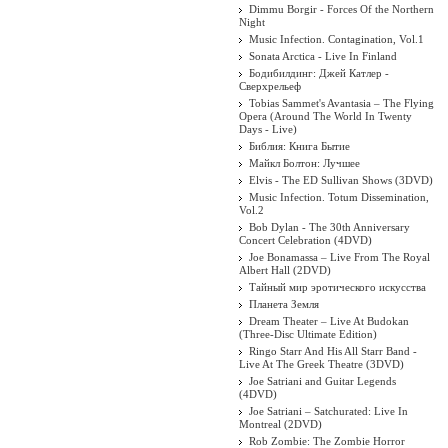
Dimmu Borgir - Forces Of the Northern
Night
Music Infection. Contagination, Vol.1
Sonata Arctica - Live In Finland
Бодибилдинг: Джей Катлер -
Сверхрельеф
Tobias Sammet's Avantasia – The Flying
Opera (Around The World In Twenty
Days - Live)
Библия: Книга Бытие
Майкл Болтон: Лучшее
Elvis - The ED Sullivan Shows (3DVD)
Music Infection. Totum Dissemination,
Vol.2
Bob Dylan - The 30th Anniversary
Concert Celebration (4DVD)
Joe Bonamassa – Live From The Royal
Albert Hall (2DVD)
Тайный мир эротического искусства
Планета Земля
Dream Theater ‎– Live At Budokan
(Three-Disc Ultimate Edition)
Ringo Starr And His All Starr Band -
Live At The Greek Theatre (3DVD)
Joe Satriani and Guitar Legends
(4DVD)
Joe Satriani – Satchurated: Live In
Montreal (2DVD)
Rob Zombie: The Zombie Horror