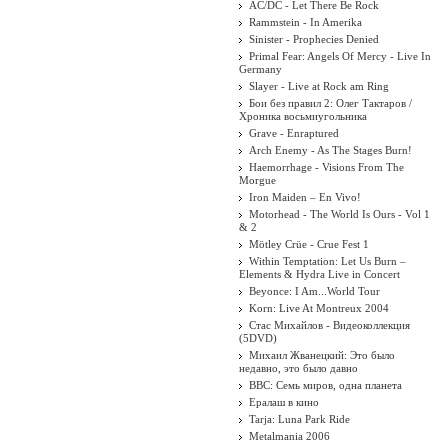
AC/DC - Let There Be Rock
Rammstein - In Amerika
Sinister - Prophecies Denied
Primal Fear: Angels Of Mercy - Live In
Germany
Slayer - Live at Rock am Ring
Бои без правил 2: Олег Тактаров /
Хроника восьмиугольника
Grave - Enraptured
Arch Enemy - As The Stages Burn!
Haemorrhage - Visions From The
Morgue
Iron Maiden ‎– En Vivo!
Motorhead - The World Is Ours - Vol 1
& 2
Mötley Crüe - Crue Fest 1
Within Temptation: Let Us Burn –
Elements & Hydra Live in Concert
Beyonce: I Am...World Tour
Korn: Live At Montreux 2004
Стас Михайлов - Видеоколлекция
(5DVD)
Михаил Жванецкий: Это было
недавно, это было давно
BBC: Семь миров, одна планета
Ералаш в кино
Tarja: Luna Park Ride
Metalmania 2006