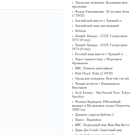
Уральские пельмени. Коллекция шоу-
программ
Федор Емельяненко. 30 лучших боев
(7 DVD)
Английский вместе с Хрюшей и...
Английский язык для малышей
Фитиль
Хоккей. Канада - СССР. Суперсерия
1972 (8 игр)
Хоккей. Канада - СССР. Суперсерия
1974 (8 игр)
Русский язык вместе с Хрюшей и ...
Через червоточину с Морганом
Фриманом
BBC: Планета динозавров
Pink Floyd. Pulse (2 DVD)
Уральские пельмени: Везучий случай
Четыре встречи с Владимиром
Высоцким
Arch Enemy - War Eternal Tour: Tokyo
Sacrifice
Филипп Киркоров: Юбилейный
концерт в Московском театре Оперетты.
2008 год
Древние секреты Библии 2
Slayer - Repentless
BBC. Подводный мир Жак-Ива Кусто
Цирк Дю Солей: Сказочный мир