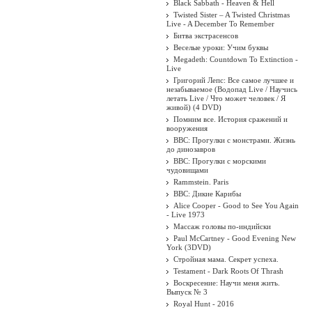
Black Sabbath - Heaven & Hell
Twisted Sister ‎– A Twisted Christmas
Live - A December To Remember
Битва экстрасенсов
Веселые уроки: Учим буквы
Megadeth: Countdown To Extinction -
Live
Григорий Лепс: Все самое лучшее и
незабываемое (Водопад Live / Научись
летать Live / Что может человек / Я
живой) (4 DVD)
Помним все. История сражений и
вооружения
BBC: Прогулки с монстрами. Жизнь
до динозавров
BBC: Прогулки с морскими
чудовищами
Rammstein. Paris
BBC: Дикие Карибы
Alice Cooper - Good to See You Again
- Live 1973
Массаж головы по-индийски
Paul McCartney - Good Evening New
York (3DVD)
Стройная мама. Секрет успеха.
Testament - Dark Roots Of Thrash
Воскресение: Научи меня жить.
Выпуск № 3
Royal Hunt - 2016