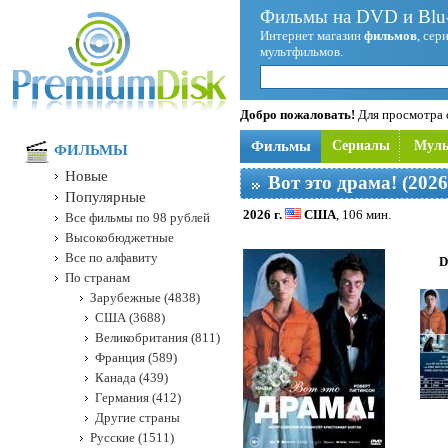
Фильмы на DVD и Blu-
Интернет магазин
фильмов
, сер
мультфильмов.
Добро пожаловать!
Для просмотра с
Фильмы
Сериалы
Мул
ФИЛЬМЫ
Новые
Вот это драма! (2026
Популярные
2026 г.
США
, 106 мин.
Все фильмы по 98 рублей
Высокобюджетные
Все по алфавиту
D
По странам
Зарубежные (4838)
США (3688)
Великобритания (811)
Франция (589)
Канада (439)
Германия (412)
Другие страны
Русские (1511)