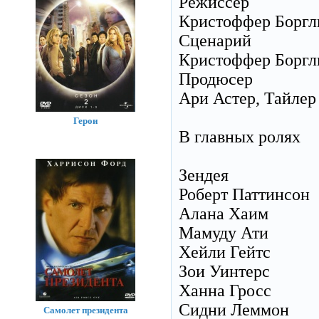
Режиссер
Кристоффер Боргл
Сценарий
Кристоффер Боргл
Продюсер
Ари Астер, Тайлер 
Герои
В главных ролях
Зендея
Роберт Паттинсон
Алана Хаим
Мамуду Ати
Хейли Гейтс
Зои Уинтерс
Ханна Гросс
Сидни Леммон
Самолет президента