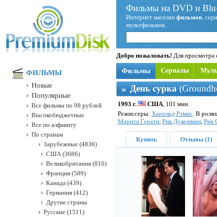
Фильмы на DVD и Blu-
Интернет магазин
фильмов
, сер
мультфильмов.
Добро пожаловать!
Для просмотра с
Фильмы
Сериалы
Мул
ФИЛЬМЫ
Новые
День сурка
(Groundh
Популярные
1993 г.
США
, 101 мин.
Все фильмы по 98 рублей
Режисcеры:
Харольд Рэмис
. В роля
Высокобюджетные
Марита Герати
,
Рик Дукомман
,
Рик 
Все по алфавиту
По странам
Купить
Отзывы (1)
Зарубежные (4836)
США (3686)
Великобритания (810)
Франция (589)
Канада (439)
Германия (412)
Другие страны
Русские (1511)