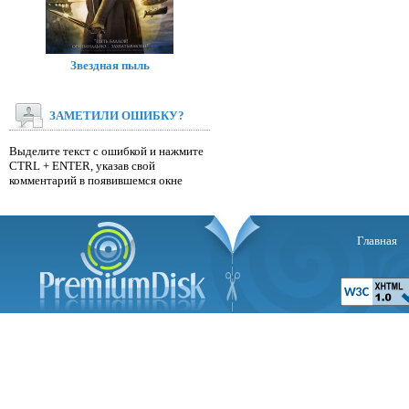
Звездная пыль
ЗАМЕТИЛИ ОШИБКУ?
Выделите текст с ошибкой и нажмите
CTRL + ENTER, указав свой
комментарий в появившемся окне
Главная