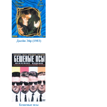
Джейн Эйр (1983)
Бешеные псы