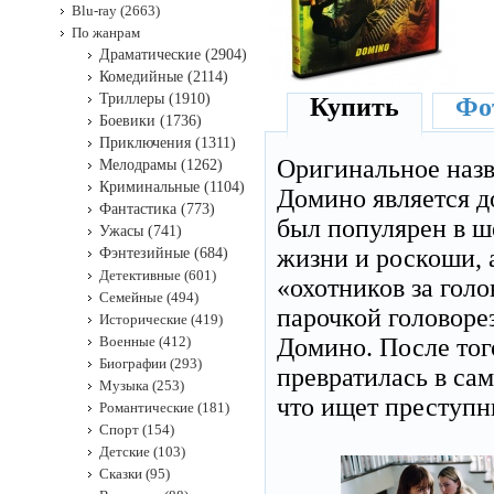
Blu-ray (2663)
По жанрам
Драматические (2904)
Комедийные (2114)
Триллеры (1910)
Купить
Фот
Боевики (1736)
Приключения (1311)
Оригинальное наз
Мелодрамы (1262)
Криминальные (1104)
Домино является д
Фантастика (773)
был популярен в ш
Ужасы (741)
жизни и роскоши, 
Фэнтезийные (684)
Детективные (601)
«охотников за гол
Семейные (494)
парочкой головорез
Исторические (419)
Военные (412)
Домино. После тог
Биографии (293)
превратилась в са
Музыка (253)
что ищет преступн
Романтические (181)
Спорт (154)
Детские (103)
Сказки (95)