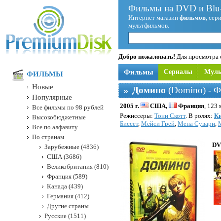
Фильмы на DVD и Blu-
Интернет магазин
фильмов
, сер
мультфильмов.
Добро пожаловать!
Для просмотра с
Фильмы
Сериалы
Мул
ФИЛЬМЫ
Новые
Домино
(Domino) - 
Популярные
2005 г.
США,
Франция
, 123 
Все фильмы по 98 рублей
Режисcеры:
Тони Скотт
. В ролях:
Ки
Высокобюджетные
Биссет
,
Мейси Грей
,
Мена Сувари
,
Все по алфавиту
По странам
DV
Зарубежные (4836)
США (3686)
Великобритания (810)
Франция (589)
Канада (439)
Германия (412)
Другие страны
Русские (1511)