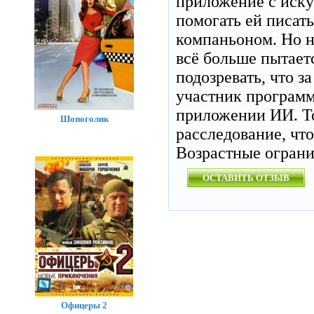
приложение с иску
помогать ей писат
компаньоном. Но н
всё больше пытаетс
подозревать, что з
участник программ
приложении ИИ. То
Шопоголик
расследование, чт
Возрастные огран
ОСТАВИТЬ ОТЗЫВ
Офицеры 2