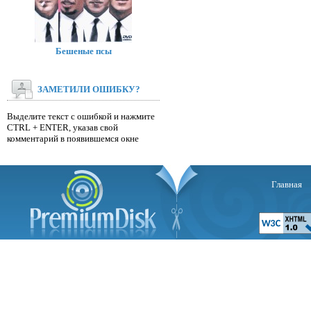
Бешеные псы
ЗАМЕТИЛИ ОШИБКУ?
Выделите текст с ошибкой и нажмите
CTRL + ENTER, указав свой
комментарий в появившемся окне
Главная