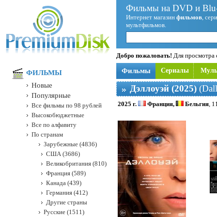
Фильмы на DVD и Blu-
Интернет магазин
фильмов
, сер
мультфильмов.
Добро пожаловать!
Для просмотра с
Фильмы
Сериалы
Мул
ФИЛЬМЫ
Новые
Дэллоуэй (2025)
(Dal
Популярные
2025 г.
Франция,
Бельгия
, 1
Все фильмы по 98 рублей
Высокобюджетные
Все по алфавиту
По странам
Зарубежные (4836)
США (3686)
Великобритания (810)
Франция (589)
Канада (439)
Германия (412)
Другие страны
Русские (1511)