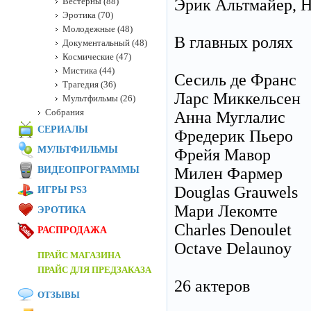
Вестерны (88)
Эрик Альтмайер, Н
Эротика (70)
Молодежные (48)
В главных ролях
Документальный (48)
Космические (47)
Мистика (44)
Сесиль де Франс
Трагедия (36)
Ларс Миккельсен
Мультфильмы (26)
Собрания
Анна Муглалис
СЕРИАЛЫ
Фредерик Пьеро
МУЛЬТФИЛЬМЫ
Фрейя Мавор
ВИДЕОПРОГРАММЫ
Милен Фармер
Douglas Grauwels
ИГРЫ PS3
Мари Лекомте
ЭРОТИКА
Charles Denoulet
РАСПРОДАЖА
Octave Delaunoy
ПРАЙС МАГАЗИНА
ПРАЙС ДЛЯ ПРЕДЗАКАЗА
26 актеров
ОТЗЫВЫ