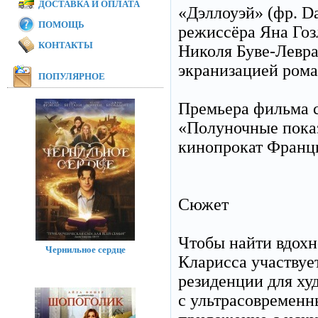
ДОСТАВКА И ОПЛАТА
«Дэллоуэй» (фр. D
ПОМОЩЬ
режиссёра Яна Гоз
КОНТАКТЫ
Николя Буве-Левр
экранизацией рома
ПОПУЛЯРНОЕ
Премьера фильма с
«Полуночные показ
кинопрокат Франци
Сюжет
Чтобы найти вдохн
Чернильное сердце
Кларисса участвуе
резиденции для ху
с ультрасовремен