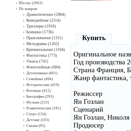
Blu-ray (2663)
По жанрам
Драматические (2904)
Комедийные (2114)
Триллеры (1910)
Боевики (1736)
Купить
Приключения (1311)
Мелодрамы (1262)
Криминальные (1104)
Оригинальное наз
Фантастика (773)
Год производства 
Ужасы (741)
Фэнтезийные (684)
Страна Франция, Б
Детективные (601)
Жанр фантастика, 
Семейные (494)
Исторические (419)
Военные (412)
Режиссер
Биографии (293)
Ян Гозлан
Музыка (253)
Сценарий
Романтические (181)
Спорт (154)
Ян Гозлан, Николя 
Детские (103)
Продюсер
Сказки (95)