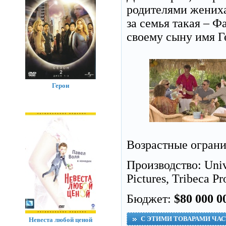
родителями жениха
за семья такая – Ф
своему сыну имя Г
Герои
Возрастные огран
Производство: Uni
Pictures, Tribeca Pr
Бюджет:
$80 000 0
С ЭТИМИ ТОВАРАМИ ЧА
Невеста любой ценой