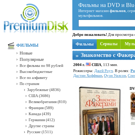
Фильмы на DVD и Blu-
Интернет магазин
фильмов
, сер
мультфильмов.
Добро пожаловать!
Для просмотра с
Фильмы
Сериалы
Мул
ФИЛЬМЫ
Новые
Знакомство с Факер
Популярные
2004 г.
США
, 113 мин.
Все фильмы по 98 рублей
Режисcеры:
Джей Роуч
. В ролях:
Ро
Высокобюджетные
Дастин Хоффман
,
Оуэн Уилсон
,
Спе
Все по алфавиту
По странам
DV
Зарубежные (4836)
США (3686)
Великобритания (810)
Франция (589)
Канада (439)
Германия (412)
Другие страны
Русские (1511)