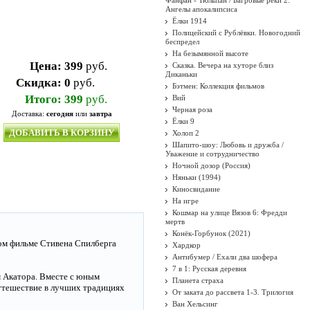
Фанфан - Тюльпан / Багровые реки 2.
Ангелы апокалипсиса
Ёлки 1914
Полицейский с Рублёвки. Новогодний
беспредел
На безымянной высоте
Цена:
399
руб.
Сказка. Вечера на хуторе близ
Диканьки
Скидка:
0
руб.
Бэтмен: Коллекция фильмов
Итого:
399
руб.
Вий
Черная роза
Доставка:
сегодня
или
завтра
Ёлки 9
ДОБАВИТЬ В КОРЗИНУ
Холоп 2
Шапито-шоу: Любовь и дружба /
Уважение и сотрудничество
Ночной дозор (Россия)
Няньки (1994)
Киносвидание
На игре
Кошмар на улице Вязов 6: Фредди
мертв
Конёк-Горбунок (2021)
ом фильме Стивена Спилберга
Хардкор
Антибумер / Ехали два шофера
7 в 1: Русская деревня
 Акатора. Вместе с юным
Планета страха
утешествие в лучших традициях
От заката до рассвета 1-3. Трилогия
Ван Хельсинг