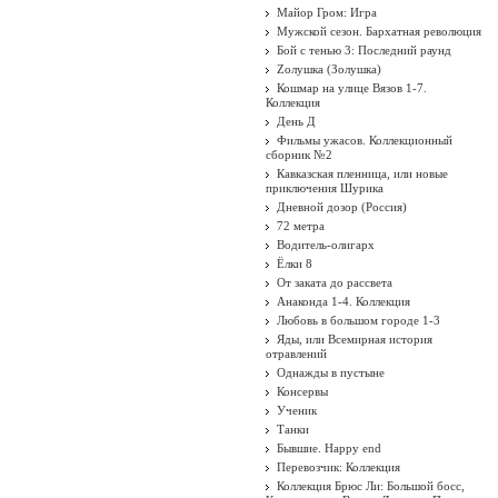
Майор Гром: Игра
Мужской сезон. Бархатная революция
Бой с тенью 3: Последний раунд
Zолушка (Золушка)
Кошмар на улице Вязов 1-7.
Коллекция
День Д
Фильмы ужасов. Коллекционный
сборник №2
Кавказская пленница, или новые
приключения Шурика
Дневной дозор (Россия)
72 метра
Водитель-олигарх
Ёлки 8
От заката до рассвета
Анаконда 1-4. Коллекция
Любовь в большом городе 1-3
Яды, или Всемирная история
отравлений
Однажды в пустыне
Консервы
Ученик
Танки
Бывшие. Happy end
Перевозчик: Коллекция
Коллекция Брюс Ли: Большой босс,