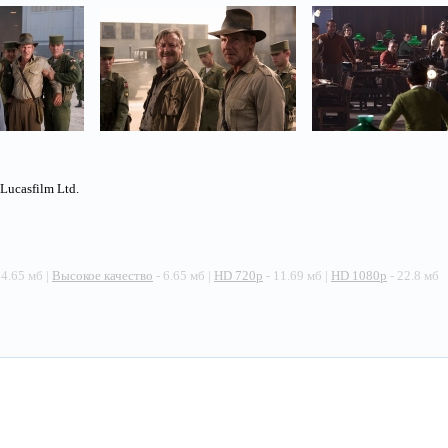
Lucasfilm Ltd.
 4.65 мб |
Высокое качество
- 6.65 мб |
HD 720p
- 11.69 мб |
HD 1080p
- 22.8 мб