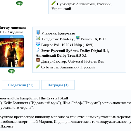
Субтитры: Английский, Русский,
Украинский
...
lu-ray лицензия
BD-R издание
Упаковка:
Keep-case
Тип диска:
Blu-Ray
,
Регион:
A
,
B
,
C
Видео: PAL
1920x1080p
(16x9)
Звук:
Русский Дубляж Dolby Digital 5.1,
Английский Dolby TrueHD 5.1
Дистрибьютор: Universal Pictures Rus
Субтитры: Английский, Русский
...
Создатели (71)
Награды (3)
ones and the Kingdom of the Crystal Skull
), Кейт Бланшетт ("Идеальный муж"), Шиа Лабеф ("Триумф") в приключенческ
устального черепа".
роумную прекрасную шпионку в погоне за таинственным хрустальным черепом
й любовью, энергичной Марион, Инди приглашает вас в головокружительное п
 Джонсе!