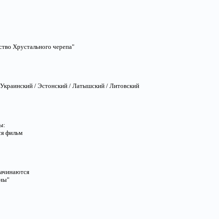
тво Хрустального черепа"
 Украинский / Эстонский / Латышский / Литовский
ы:
ся фильм
начинаются
ны"