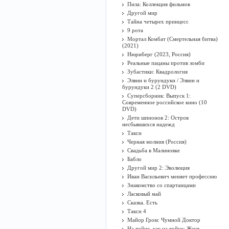
Пила: Коллекция фильмов
Другой мир
Тайна четырех принцесс
9 рота
Мортал Комбат (Смертельная битва)
(2021)
Нюрнберг (2023, Россия)
Реальные пацаны против зомби
Зубастики: Квадрология
Элвин и бурундуки / Элвин и
бурундуки 2 (2 DVD)
Суперсборник: Выпуск 1:
Современное российское кино (10
DVD)
Дети шпионов 2: Остров
несбывшихся надежд
Такси
Черная молния (Россия)
Свадьба в Малиновке
Бабло
Другой мир 2: Эволюция
Иван Васильевич меняет профессию
Знакомство со спартанцами
Ласковый май
Сказка. Есть
Такси 4
Майор Гром: Чумной Доктор
На войне, как на войне: Женя,