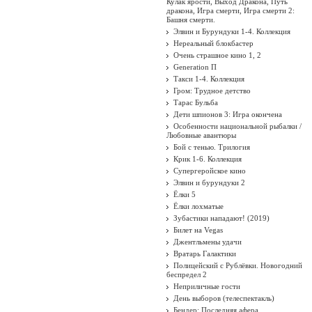
Кулак ярости, Выход Дракона, Путь
дракона, Игра смерти, Игра смерти 2:
Башня смерти.
Элвин и Бурундуки 1-4. Коллекция
Нереальный блокбастер
Очень страшное кино 1, 2
Generation П
Такси 1-4. Коллекция
Гром: Трудное детство
Тарас Бульба
Дети шпионов 3: Игра окончена
Особенности национальной рыбалки /
Любовные авантюры
Бой с тенью. Трилогия
Крик 1-6. Коллекция
Супергеройское кино
Элвин и бурундуки 2
Ёлки 5
Ёлки лохматые
Зубастики нападают! (2019)
Билет на Vegas
Джентльмены удачи
Вратарь Галактики
Полицейский с Рублёвки. Новогодний
беспредел 2
Неприличные гости
День выборов (телеспектакль)
Бендер: Последняя афера