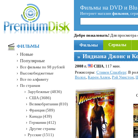
Фильмы на DVD и Blu-
Интернет магазин
фильмов
, сер
Добро пожаловать!
Для просмотра с
Фильмы
Сериалы
ФИЛЬМЫ
Новые
Индиана Джонс и Ко
Популярные
2008 г.
США
, 117 мин.
Все фильмы по 98 рублей
Режисcеры:
Стивен Спилберг
. В ро
Высокобюджетные
Волох
,
Карен Аллен
,
Рэй Уинстон
,
Ш
Все по алфавиту
По странам
Зарубежные (4836)
С
США (3686)
Великобритания (810)
Франция (589)
Канада (439)
Германия (412)
Другие страны
Русские (1511)