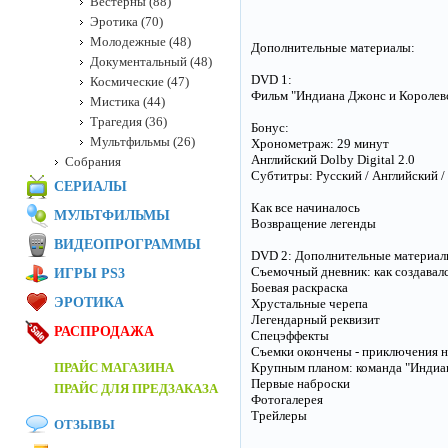
Вестерны (88)
Эротика (70)
Молодежные (48)
Дополнительные материалы:
Документальный (48)
DVD 1:
Космические (47)
Фильм "Индиана Джонс и Королевс
Мистика (44)
Трагедия (36)
Бонус:
Мультфильмы (26)
Хронометраж: 29 минут
Английский Dolby Digital 2.0
Собрания
Субтитры: Русский / Английский /
СЕРИАЛЫ
Как все начиналось
МУЛЬТФИЛЬМЫ
Возвращение легенды
ВИДЕОПРОГРАММЫ
DVD 2: Дополнительные материал
Съемочный дневник: как создавал
ИГРЫ PS3
Боевая раскраска
ЭРОТИКА
Хрустальные черепа
Легендарный реквизит
РАСПРОДАЖА
Спецэффекты
Съемки окончены - приключения 
ПРАЙС МАГАЗИНА
Крупным планом: команда "Индиа
Первые наброски
ПРАЙС ДЛЯ ПРЕДЗАКАЗА
Фотогалерея
Трейлеры
ОТЗЫВЫ