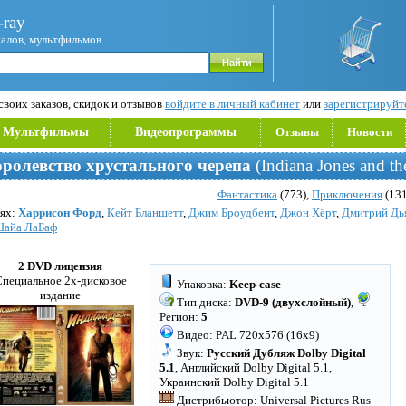
ray
иалов, мультфильмов.
воих заказов, скидок и отзывов
войдите в личный кабинет
или
зарегистрируйт
Мультфильмы
Видеопрограммы
Отзывы
Новости
ролевство xрустального черепа
(Indiana Jones and t
Фантастика
(773),
Приключения
(131
лях:
Харрисон Форд
,
Кейт Бланшетт
,
Джим Броудбент
,
Джон Хёрт
,
Дмитрий Дь
айа ЛаБаф
2 DVD лицензия
пециальное 2х-дисковое
Упаковка:
Keep-case
издание
Тип диска:
DVD-9 (двухслойный)
,
Регион:
5
Видео: PAL 720x576 (16x9)
Звук:
Русский Дубляж Dolby Digital
5.1
, Английский Dolby Digital 5.1,
Украинский Dolby Digital 5.1
Дистрибьютор: Universal Pictures Rus