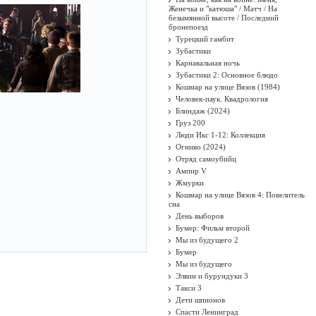
Женечка и "катюша" / Матч / На
безымянной высоте / Последний
бронепоезд
Турецкий гамбит
Зубастики
Карнавальная ночь
Зубастики 2: Основное блюдо
Кошмар на улице Вязов (1984)
Человек-паук. Квадрология
Блиндаж (2024)
Груз 200
Люди Икс 1-12: Коллекция
Огниво (2024)
Отряд самоубийц
Ампир V
Жмурки
Кошмар на улице Вязов 4: Повелитель
сна
День выборов
Бумер: Фильм второй
Мы из будущего 2
Бумер
Мы из будущего
Элвин и бурундуки 3
Такси 3
Дети шпионов
Спасти Ленинград