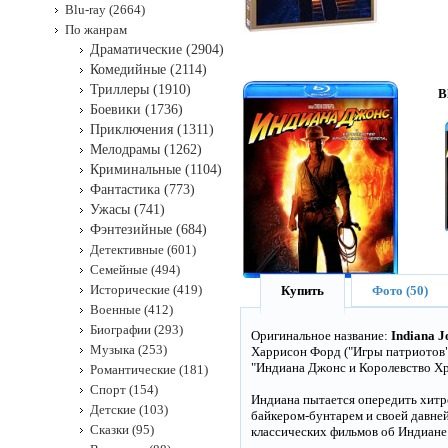
Blu-ray (2664)
По жанрам
Драматические (2904)
Комедийные (2114)
Триллеры (1910)
B
Боевики (1736)
Приключения (1311)
Мелодрамы (1262)
Криминальные (1104)
Фантастика (773)
Ужасы (741)
Фэнтезийные (684)
Детективные (601)
Семейные (494)
Исторические (419)
Купить
Фото (50)
Военные (412)
Биографии (293)
Оригинальное название:
Indiana J
Музыка (253)
Харрисон Форд ("Игры патриотов"
"Индиана Джонс и Королевство Хр
Романтические (181)
Спорт (154)
Индиана пытается опередить хит
Детские (103)
байкером-бунтарем и своей давне
Сказки (95)
классических фильмов об Индиане