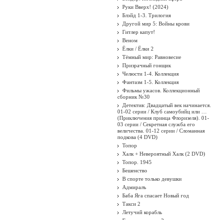
Руки Вверх! (2024)
Блэйд 1-3. Трилогия
Другой мир 5: Войны крови
Гитлер капут!
Веном
Ёлки / Ёлки 2
Тёмный мир: Равновесие
Призрачный гонщик
Челюсти 1-4. Коллекция
Фантазм 1-5. Коллекция
Фильмы ужасов. Коллекционный
сборник №30
Детектив: Двадцатый век начинается.
01-02 серии / Клуб самоубийц или …
(Приключения принца Флоризеля). 01-
03 серии / Секретная служба его
величества. 01-12 серии / Сломанная
подкова (4 DVD)
Топор
Халк + Невероятный Халк (2 DVD)
Топор. 1945
Бешенство
В спорте только девушки
Адмиралъ
Баба Яга спасает Новый год
Такси 2
Летучий корабль