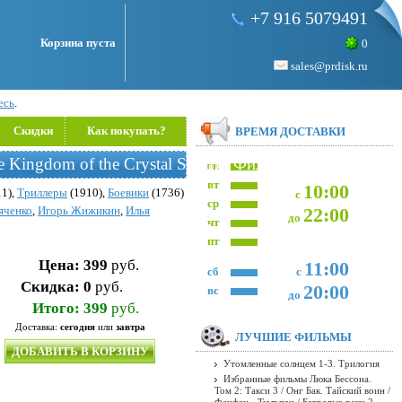
+7 916 5079491
Корзина пуста
0
sales@prdisk.ru
есь
.
Скидки
Как покупать?
ВРЕМЯ ДОСТАВКИ
he Kingdom of the Crystal Skull) - Фильм на DVD и Blu-r
пн
вт
10:00
1),
Триллеры
(1910),
Боевики
(1736)
с
ср
яченко
,
Игорь Жижикин
,
Илья
22:00
до
чт
пт
Цена:
399
руб.
11:00
сб
с
Скидка:
0
руб.
20:00
вс
до
Итого:
399
руб.
Доставка:
сегодня
или
завтра
ЛУЧШИЕ ФИЛЬМЫ
ДОБАВИТЬ В КОРЗИНУ
Утомленные солнцем 1-3. Трилогия
Избранные фильмы Люка Бессона.
Том 2: Такси 3 / Онг Бак. Тайский воин /