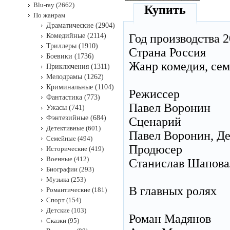
Blu-ray (2662)
Купить
По жанрам
Драматические (2904)
Комедийные (2114)
Год производства 
Триллеры (1910)
Страна Россия
Боевики (1736)
Жанр комедия, се
Приключения (1311)
Мелодрамы (1262)
Криминальные (1104)
Режиссер
Фантастика (773)
Павел Воронин
Ужасы (741)
Фэнтезийные (684)
Сценарий
Детективные (601)
Павел Воронин, Д
Семейные (494)
Продюсер
Исторические (419)
Военные (412)
Станислав Шаповал
Биографии (293)
Музыка (253)
В главных ролях
Романтические (181)
Спорт (154)
Детские (103)
Роман Мадянов
Сказки (95)