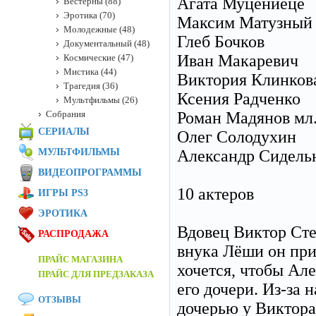
Агата Муцениеце
Вестерны (88)
Эротика (70)
Максим Матузный
Молодежные (48)
Глеб Бочков
Документальный (48)
Иван Макаревич
Космические (47)
Мистика (44)
Виктория Клинков
Трагедия (36)
Ксения Радченко
Мультфильмы (26)
Собрания
Роман Мадянов мл
СЕРИАЛЫ
Олег Солодухин
МУЛЬТФИЛЬМЫ
Александр Сидель
ВИДЕОПРОГРАММЫ
10 актеров
ИГРЫ PS3
ЭРОТИКА
Вдовец Виктор Сте
РАСПРОДАЖА
внука Лёши он при
ПРАЙС МАГАЗИНА
хочется, чтобы Ал
ПРАЙС ДЛЯ ПРЕДЗАКАЗА
его дочери. Из-за
ОТЗЫВЫ
дочерью у Виктора