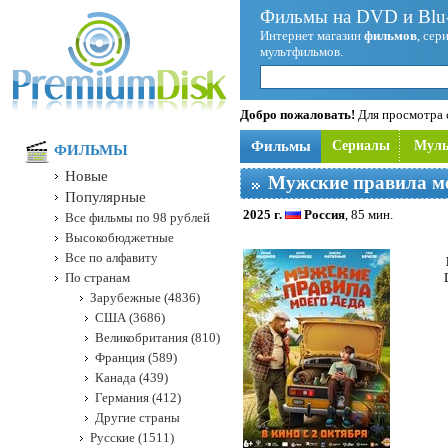
Фильмы на DVD и Blu-
Интернет магазин
фильмов
, сер
мультфильмов.
Добро пожаловать!
Для просмотра с
Фильмы
Сериалы
Мул
ФИЛЬМЫ
Новые
Мужские правила мо
Популярные
2025 г.
Россия
, 85 мин.
Все фильмы по 98 рублей
Высокобюджетные
Все по алфавиту
По странам
Зарубежные (4836)
США (3686)
Великобритания (810)
Франция (589)
Канада (439)
Германия (412)
Другие страны
Русские (1511)