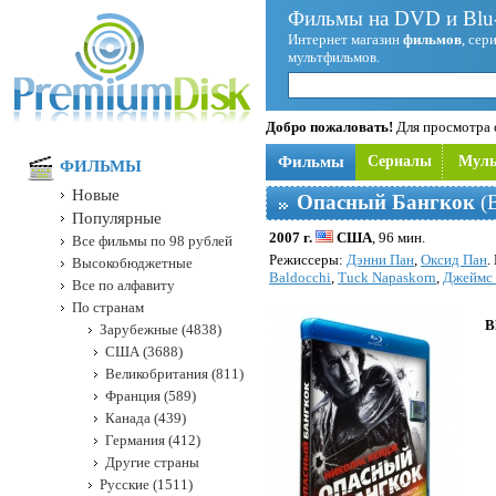
Фильмы на DVD и Blu-
Интернет магазин
фильмов
, сер
мультфильмов.
Добро пожаловать!
Для просмотра с
Фильмы
Сериалы
Мул
ФИЛЬМЫ
Новые
Опасный Бангкок
(B
Популярные
2007 г.
США
, 96 мин.
Все фильмы по 98 рублей
Режисcеры:
Дэнни Пан
,
Оксид Пан
.
Высокобюджетные
Baldocchi
,
Tuck Napaskorn
,
Джеймс 
Все по алфавиту
По странам
B
Зарубежные (4838)
США (3688)
Великобритания (811)
Франция (589)
Канада (439)
Германия (412)
Другие страны
Русские (1511)