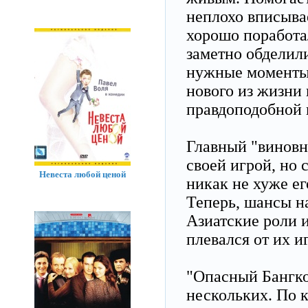
неплохо вписыва
хорошо поработал
заметно обделил
нужные моменты 
нового из жизни
правдоподобной 
Главный "виновн
своей игрой, но 
Невеста любой ценой
никак не хуже ег
Теперь, шансы н
Азиатские роли и
плевался от их и
"Опасный Бангкок
нескольких. По 