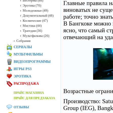
Вестерны (88)
Главные правила н
Эротика (70)
виноватых не сущес
Молодежные (49)
работе; точно знать
Документальный (48)
Космические (47)
В Бангкоке можно к
Мистика (44)
ясно, что самый с
Трагедия (36)
Мультфильмы (26)
отвечающий на уда
Собрания
СЕРИАЛЫ
МУЛЬТФИЛЬМЫ
ВИДЕОПРОГРАММЫ
ИГРЫ PS3
ЭРОТИКА
РАСПРОДАЖА
Возрастные огран
ПРАЙС МАГАЗИНА
ПРАЙС ДЛЯ ПРЕДЗАКАЗА
Производство: Saturn
Group (IEG), Bangko
ОТЗЫВЫ