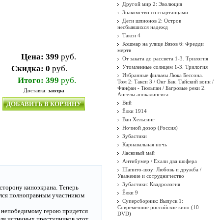
Другой мир 2: Эволюция
Знакомство со спартанцами
Дети шпионов 2: Остров
несбывшихся надежд
Такси 4
Кошмар на улице Вязов 6: Фредди
мертв
Цена:
399
руб.
От заката до рассвета 1-3. Трилогия
Скидка:
0
руб.
Утомленные солнцем 1-3. Трилогия
Избранные фильмы Люка Бессона.
Итого:
399
руб.
Том 2: Такси 3 / Онг Бак. Тайский воин /
Фанфан - Тюльпан / Багровые реки 2.
Доставка:
завтра
Ангелы апокалипсиса
Вий
ДОБАВИТЬ В КОРЗИНУ
Ёлки 1914
Ван Хельсинг
Ночной дозор (Россия)
Зубастики
Карнавальная ночь
Ласковый май
Антибумер / Ехали два шофера
Шапито-шоу: Любовь и дружба /
Уважение и сотрудничество
Зубастики: Квадрология
сторону киноэкрана. Теперь
Ёлки 9
ался полноправным участником
Суперсборник: Выпуск 1:
Современное российское кино (10
ь непобедимому герою придется
DVD)
для истинных преступников этот