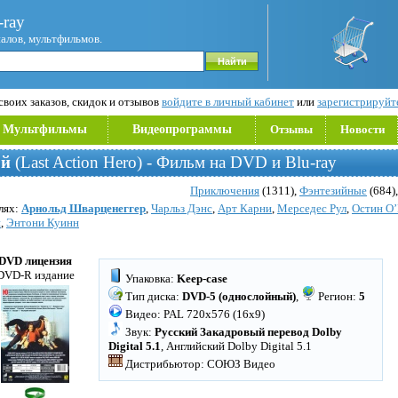
ray
иалов, мультфильмов.
воих заказов, скидок и отзывов
войдите в личный кабинет
или
зарегистрируйт
Мультфильмы
Видеопрограммы
Отзывы
Новости
ой
(Last Action Hero) - Фильм на DVD и Blu-ray
Приключения
(1311),
Фэнтезийные
(684)
олях:
Арнольд Шварценеггер
,
Чарльз Дэнс
,
Арт Карни
,
Мерседес Рул
,
Остин О’
й
,
Энтони Куинн
DVD лицензия
DVD-R издание
Упаковка:
Keep-case
Тип диска:
DVD-5 (однослойный)
,
Регион:
5
Видео: PAL 720x576 (16x9)
Звук:
Русский Закадровый перевод Dolby
Digital 5.1
, Английский Dolby Digital 5.1
Дистрибьютор: СОЮЗ Видео