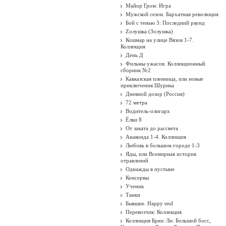
Майор Гром: Игра
Мужской сезон. Бархатная революция
Бой с тенью 3: Последний раунд
Zолушка (Золушка)
Кошмар на улице Вязов 1-7.
Коллекция
День Д
Фильмы ужасов. Коллекционный
сборник №2
Кавказская пленница, или новые
приключения Шурика
Дневной дозор (Россия)
72 метра
Водитель-олигарх
Ёлки 8
От заката до рассвета
Анаконда 1-4. Коллекция
Любовь в большом городе 1-3
Яды, или Всемирная история
отравлений
Однажды в пустыне
Консервы
Ученик
Танки
Бывшие. Happy end
Перевозчик: Коллекция
Коллекция Брюс Ли: Большой босс,