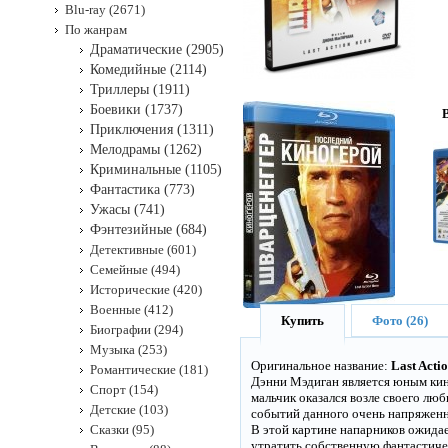
Blu-ray (2671)
По жанрам
Драматические (2905)
Комедийные (2114)
Триллеры (1911)
Боевики (1737)
Приключения (1311)
Мелодрамы (1262)
Криминальные (1105)
Фантастика (773)
Ужасы (741)
Фэнтезийные (684)
Детективные (601)
Семейные (494)
Исторические (420)
Военные (412)
Купить
Фото (26)
Биографии (294)
Музыка (253)
Оригинальное название:
Last Acti
Романтические (181)
Дэнни Мэдиган является юным кин
Спорт (154)
мальчик оказался возле своего лю
Детские (103)
событий данного очень напряженн
Сказки (95)
В этой картине напарников ожида
утратить собственную фантастичес