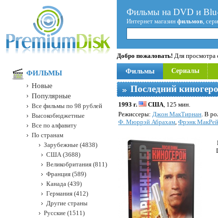
Фильмы на DVD и Blu-
Интернет магазин
фильмов
, сер
Добро пожаловать!
Для просмотра с
Фильмы
Сериалы
ФИЛЬМЫ
Новые
Последний киногер
Популярные
1993 г.
США
, 125 мин.
Все фильмы по 98 рублей
Режисcеры:
Джон МакТирнан
. В р
Высокобюджетные
Ф. Мюррэй Абрахам
,
Фрэнк МакРе
Все по алфавиту
По странам
Зарубежные (4838)
США (3688)
Великобритания (811)
Франция (589)
Канада (439)
Германия (412)
Другие страны
Русские (1511)