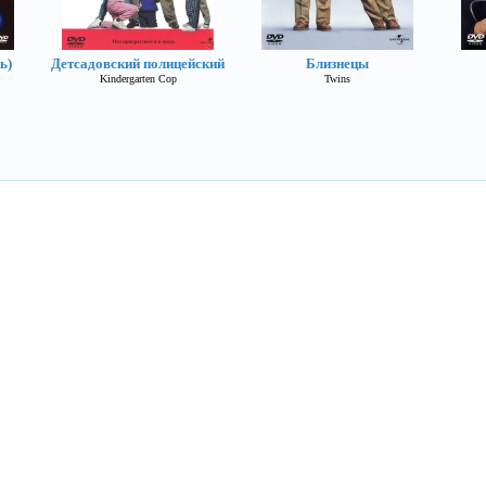
ь)
Детсадовский полицейский
Близнецы
Kindergarten Cop
Twins
Разрушитель
Demolition Man