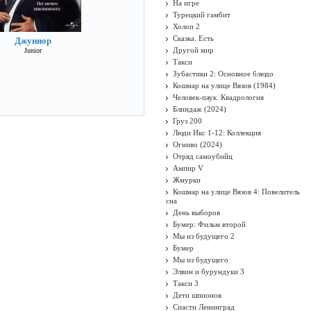
На игре
Турецкий гамбит
Холоп 2
Сказка. Есть
Джуниор
Другой мир
Junior
Такси
Зубастики 2: Основное блюдо
Кошмар на улице Вязов (1984)
Человек-паук. Квадрология
Блиндаж (2024)
Груз 200
Люди Икс 1-12: Коллекция
Огниво (2024)
Отряд самоубийц
Ампир V
Жмурки
Кошмар на улице Вязов 4: Повелитель
сна
День выборов
Бумер: Фильм второй
Мы из будущего 2
Бумер
Мы из будущего
Элвин и бурундуки 3
Такси 3
Дети шпионов
Спасти Ленинград