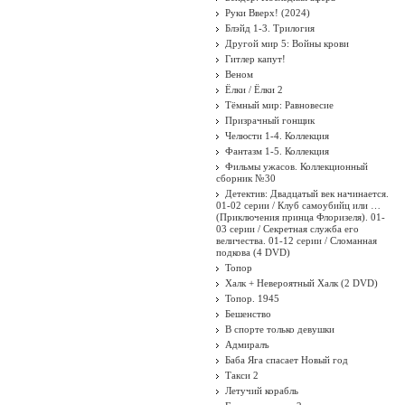
Руки Вверх! (2024)
Блэйд 1-3. Трилогия
Другой мир 5: Войны крови
Гитлер капут!
Веном
Ёлки / Ёлки 2
Тёмный мир: Равновесие
Призрачный гонщик
Челюсти 1-4. Коллекция
Фантазм 1-5. Коллекция
Фильмы ужасов. Коллекционный
сборник №30
Детектив: Двадцатый век начинается.
01-02 серии / Клуб самоубийц или …
(Приключения принца Флоризеля). 01-
03 серии / Секретная служба его
величества. 01-12 серии / Сломанная
подкова (4 DVD)
Топор
Халк + Невероятный Халк (2 DVD)
Топор. 1945
Бешенство
В спорте только девушки
Адмиралъ
Баба Яга спасает Новый год
Такси 2
Летучий корабль