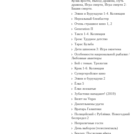
Кулак ярости, Выход Дракона, Путь
дракона, Игра смерти, Игра смерти 2:
Башня смерти.
Элвин и Бурундуки 1-4. Коллекция
Нереальный блокбастер
Очень страшное кино 1, 2
Generation П
Такси 1-4. Коллекция
Гром: Трудное детство
Тарас Бульба
Дети шпионов 3: Игра окончена
Особенности национальной рыбалки /
Любовные авантюры
Бой с тенью. Трилогия
Крик 1-6. Коллекция
Супергеройское кино
Элвин и бурундуки 2
Ёлки 5
Ёлки лохматые
Зубастики нападают! (2019)
Билет на Vegas
Джентльмены удачи
Вратарь Галактики
Полицейский с Рублёвки. Новогодний
беспредел 2
Неприличные гости
День выборов (телеспектакль)
Бендер: Последняя афера