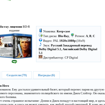
Blu-ray лицензия
BD-R
издание
Упаковка:
Keep-case
Тип диска:
Blu-Ray
,
Регион:
A
,
B
,
C
Видео: PAL
1920x1080p
(16x9)
Звук:
Русский Закадровый перевод
Dolby Digital 5.1, Английский Dolby Digital
5.1
Дистрибьютор: CP Digital
Создатели (79)
Награды (6)
on Hero
оманом. Ему достался удивительный билет, который перенес парня на другую 
бимого персонажа, знаменитого полицейского по имени Джек Слэйтер. Он оказ
ого боевика.
ет очень страшное испытание: Дэнни и Джек попадут в настоящий мир, и здес
кую силу, и здесь он может умереть, как любой другой смертный. К тому же 