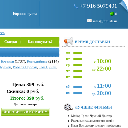
+7 916 5079491
Корзина пуста
0
sales@prdisk.ru
есь
.
Скидки
Как покупать?
ВРЕМЯ ДОСТАВКИ
пн
вт
10:00
,
Боевики
(1737),
Комедийные
(2114)
с
ср
Брайен
,
Роберт Проски
,
Том Нунен
,
22:00
до
чт
пт
Цена:
399
руб.
11:00
сб
с
Скидка:
0
руб.
20:00
вс
до
Итого:
399
руб.
Доставка:
завтра
ЛУЧШИЕ ФИЛЬМЫ
ДОБАВИТЬ В КОРЗИНУ
Майор Гром: Чумной Доктор
Реальные пацаны против зомби
Иван Васильевич меняет профессию