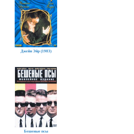
Джейн Эйр (1983)
Бешеные псы