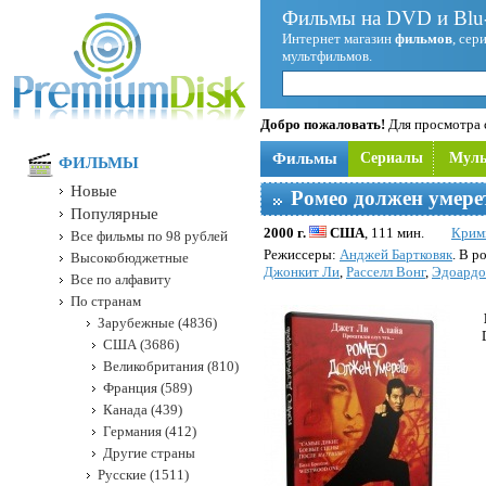
Фильмы на DVD и Blu-
Интернет магазин
фильмов
, сер
мультфильмов.
Добро пожаловать!
Для просмотра с
Фильмы
Сериалы
Мул
ФИЛЬМЫ
Новые
Ромео должен умере
Популярные
2000 г.
США
, 111 мин.
Крим
Все фильмы по 98 рублей
Режисcеры:
Анджей Бартковяк
. В р
Высокобюджетные
Джонкит Ли
,
Расселл Вонг
,
Эдоардо
Все по алфавиту
По странам
Зарубежные (4836)
США (3686)
Великобритания (810)
Франция (589)
Канада (439)
Германия (412)
Другие страны
Русские (1511)