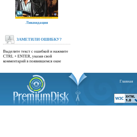
Ликвидация
ЗАМЕТИЛИ ОШИБКУ?
Выделите текст с ошибкой и нажмите
CTRL + ENTER, указав свой
комментарий в появившемся окне
Главная