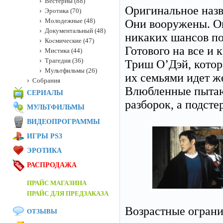
Вестерны (88)
Оригинальное наз
Эротика (70)
Молодежные (48)
Они вооружены. Он
Документальный (48)
никаких шансов по
Космические (47)
Готового на все и
Мистика (44)
Трагедия (36)
Триш О’Дэй, котор
Мультфильмы (26)
их семьями идет ж
Собрания
Влюбленные пытаю
СЕРИАЛЫ
разборок, а подст
МУЛЬТФИЛЬМЫ
ВИДЕОПРОГРАММЫ
ИГРЫ PS3
ЭРОТИКА
РАСПРОДАЖА
ПРАЙС МАГАЗИНА
ПРАЙС ДЛЯ ПРЕДЗАКАЗА
Возрастные огран
ОТЗЫВЫ