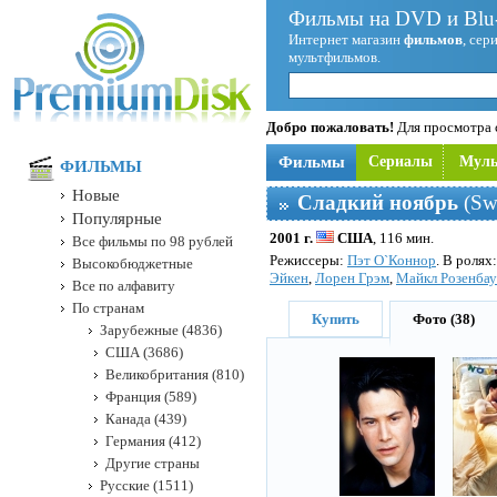
Фильмы на DVD и Blu-
Интернет магазин
фильмов
, сер
мультфильмов.
Добро пожаловать!
Для просмотра с
Фильмы
Сериалы
Мул
ФИЛЬМЫ
Новые
Сладкий ноябрь
(Sw
Популярные
2001 г.
США
, 116 мин.
Все фильмы по 98 рублей
Режисcеры:
Пэт О`Коннор
. В ролях
Высокобюджетные
Эйкен
,
Лорен Грэм
,
Майкл Розенба
Все по алфавиту
По странам
Купить
Фото (38)
Зарубежные (4836)
США (3686)
Великобритания (810)
Франция (589)
Канада (439)
Германия (412)
Другие страны
Русские (1511)