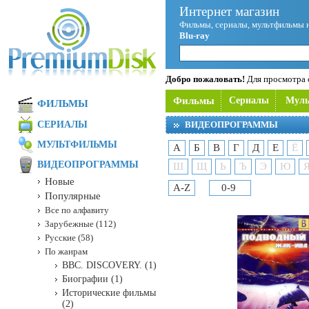
Интернет магазин
Фильмы, сериалы, мультфильмы 
Blu-ray
Добро пожаловать!
Для просмотра с
Фильмы
Сериалы
Мул
ФИЛЬМЫ
СЕРИАЛЫ
ВИДЕОПРОГРАММЫ
МУЛЬТФИЛЬМЫ
А
Б
В
Г
Д
Е
Ё
ВИДЕОПРОГРАММЫ
Ш
Щ
Ь
Ъ
Э
Ю
Новые
A-Z
0-9
Популярные
Все по алфавиту
Зарубежные (112)
Русские (58)
По жанрам
BBC. DISCOVERY. (1)
Биографии (1)
Исторические фильмы
(2)