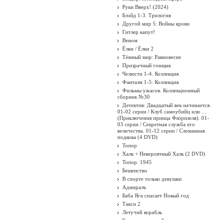
Руки Вверх! (2024)
Блэйд 1-3. Трилогия
Другой мир 5: Войны крови
Гитлер капут!
Веном
Ёлки / Ёлки 2
Тёмный мир: Равновесие
Призрачный гонщик
Челюсти 1-4. Коллекция
Фантазм 1-5. Коллекция
Фильмы ужасов. Коллекционный
сборник №30
Детектив: Двадцатый век начинается.
01-02 серии / Клуб самоубийц или …
(Приключения принца Флоризеля). 01-
03 серии / Секретная служба его
величества. 01-12 серии / Сломанная
подкова (4 DVD)
Топор
Халк + Невероятный Халк (2 DVD)
Топор. 1945
Бешенство
В спорте только девушки
Адмиралъ
Баба Яга спасает Новый год
Такси 2
Летучий корабль