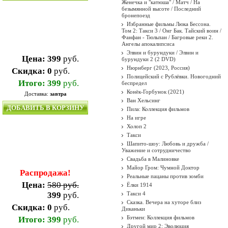
Женечка и "катюша" / Матч / На
безымянной высоте / Последний
бронепоезд
Избранные фильмы Люка Бессона.
Том 2: Такси 3 / Онг Бак. Тайский воин /
Фанфан - Тюльпан / Багровые реки 2.
Ангелы апокалипсиса
Элвин и бурундуки / Элвин и
Цена:
399
руб.
бурундуки 2 (2 DVD)
Нюрнберг (2023, Россия)
Скидка:
0
руб.
Полицейский с Рублёвки. Новогодний
Итого:
399
руб.
беспредел
Конёк-Горбунок (2021)
Доставка:
завтра
Ван Хельсинг
ДОБАВИТЬ В КОРЗИНУ
Пила: Коллекция фильмов
На игре
Холоп 2
Такси
Шапито-шоу: Любовь и дружба /
Уважение и сотрудничество
Свадьба в Малиновке
Майор Гром: Чумной Доктор
Распродажа!
Реальные пацаны против зомби
Цена:
580 руб.
Ёлки 1914
399
руб.
Такси 4
Сказка. Вечера на хуторе близ
Скидка:
0
руб.
Диканьки
Бэтмен: Коллекция фильмов
Итого:
399
руб.
Другой мир 2: Эволюция