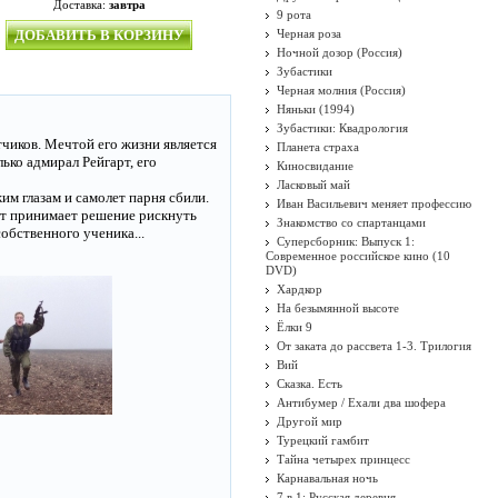
Доставка:
завтра
9 рота
ДОБАВИТЬ В КОРЗИНУ
Черная роза
Ночной дозор (Россия)
Зубастики
Черная молния (Россия)
Няньки (1994)
Зубастики: Квадрология
чиков. Мечтой его жизни является
Планета страха
ько адмирал Рейгарт, его
Киносвидание
Ласковый май
им глазам и самолет парня сбили.
Иван Васильевич меняет профессию
рт принимает решение рискнуть
Знакомство со спартанцами
обственного ученика...
Суперсборник: Выпуск 1:
Современное российское кино (10
DVD)
Хардкор
На безымянной высоте
Ёлки 9
От заката до рассвета 1-3. Трилогия
Вий
Сказка. Есть
Антибумер / Ехали два шофера
Другой мир
Турецкий гамбит
Тайна четырех принцесс
Карнавальная ночь
7 в 1: Русская деревня