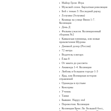
Майор Гром: Игра
Мужской сезон. Бархатная революция
Бой с тенью 3: Последний раунд
Zолушка (Золушка)
Кошмар на улице Вязов 1-7.
Коллекция
День Д
Фильмы ужасов. Коллекционный
сборник №2
Кавказская пленница, или новые
приключения Шурика
Дневной дозор (Россия)
72 метра
Водитель-олигарх
Ёлки 8
От заката до рассвета
Анаконда 1-4. Коллекция
Любовь в большом городе 1-3
Яды, или Всемирная история
отравлений
Однажды в пустыне
Консервы
Ученик
Танки
Бывшие. Happy end
Перевозчик: Коллекция
Коллекция Брюс Ли: Большой босс,