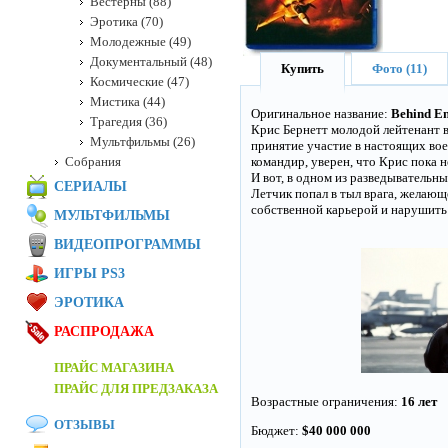
Вестерны (88)
Эротика (70)
Молодежные (49)
Документальный (48)
Купить
Фото (11)
Космические (47)
Мистика (44)
Оригинальное название:
Behind E
Трагедия (36)
Крис Бернетт молодой лейтенант 
Мультфильмы (26)
принятие участие в настоящих вое
Собрания
командир, уверен, что Крис пока н
И вот, в одном из разведывательны
СЕРИАЛЫ
Летчик попал в тыл врага, желающ
собственной карьерой и нарушить 
МУЛЬТФИЛЬМЫ
ВИДЕОПРОГРАММЫ
ИГРЫ PS3
ЭРОТИКА
РАСПРОДАЖА
ПРАЙС МАГАЗИНА
ПРАЙС ДЛЯ ПРЕДЗАКАЗА
Возрастные ограничения:
16 лет
ОТЗЫВЫ
Бюджет:
$40 000 000