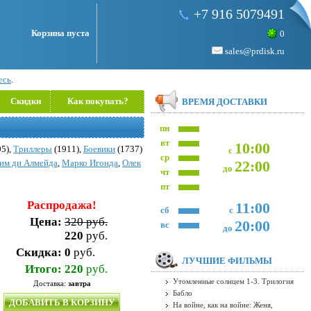
+7 916 5079491
Корзина пуста
0
sales@prdisk.ru
есь
.
Скидки
Как покупать?
ВРЕМЯ ДОСТАВКИ
пн
вт
10:00
5),
Триллеры
(1911),
Боевики
(1737)
с
ср
им ди Алмейда
,
Марко Игонда
,
Олек
22:00
до
чт
пт
Распродажа!
11:00
сб
с
Цена:
320 руб.
20:00
вс
до
220
руб.
Скидка:
0
руб.
ЛУЧШИЕ ФИЛЬМЫ
Итого:
220
руб.
Утомленные солнцем 1-3. Трилогия
Доставка:
завтра
Бабло
ДОБАВИТЬ В КОРЗИНУ
На войне, как на войне: Женя,