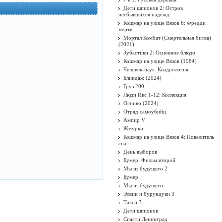
Дети шпионов 2: Остров
несбывшихся надежд
Кошмар на улице Вязов 6: Фредди
мертв
Мортал Комбат (Смертельная битва)
(2021)
Зубастики 2: Основное блюдо
Кошмар на улице Вязов (1984)
Человек-паук. Квадрология
Блиндаж (2024)
Груз 200
Люди Икс 1-12: Коллекция
Огниво (2024)
Отряд самоубийц
Ампир V
Жмурки
Кошмар на улице Вязов 4: Повелитель
сна
День выборов
Бумер: Фильм второй
Мы из будущего 2
Бумер
Мы из будущего
Элвин и бурундуки 3
Такси 3
Дети шпионов
Спасти Ленинград