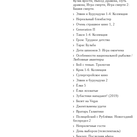
Кулак ярости, Выход Дракона, Путь
дракона, Игра смерти, Игра смерти 2:
Башня смерти.
Элвин и Бурундуки 1-4. Коллекция
Нереальный блокбастер
Очень страшное кино 1, 2
Generation П
Такси 1-4. Коллекция
Гром: Трудное детство
Тарас Бульба
Дети шпионов 3: Игра окончена
Особенности национальной рыбалки /
Любовные авантюры
Бой с тенью. Трилогия
Крик 1-6. Коллекция
Супергеройское кино
Элвин и бурундуки 2
Ёлки 5
Ёлки лохматые
Зубастики нападают! (2019)
Билет на Vegas
Джентльмены удачи
Вратарь Галактики
Полицейский с Рублёвки. Новогодний
беспредел 2
Неприличные гости
День выборов (телеспектакль)
Бендер: Последняя афера