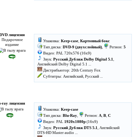
DVD лицензия
Подарочное
Упаковка:
Keep-case
,
Картонный бокс
издание
Тип диска:
DVD-9 (двухслойный)
,
Регион:
5
Видео: PAL 720x576 (16x9)
Звук:
Русский Дубляж Dolby Digital 5.1
,
Английский Dolby Digital 5.1
...
Дистрибьютор: 20th Century Fox
Субтитры: Английский, Русский
...
u-ray лицензия
Упаковка:
Keep-case
Тип диска:
Blu-Ray
,
Регион:
A
,
B
,
C
Видео: PAL
1920x1080p
(16x9)
Звук:
Русский Дубляж DTS 5.1
, Английский
DTS-HD Master audio
...