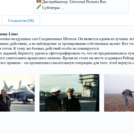
Дистрибьютор: Universal Pictures Rus
Субтитры:
...
Создатели (50)
nemy Lines
военно-воздушных сил Соединенных Штатов. Он является одним из лучших лет
нных действиях, а не наблюдение за тренировками собственных коллег. Вот тол
е готов. К тому же боевых действий особо не планируется.
х заданий, Бернетту удалось сфотографировать то, что не предназначалось чуж
его уничтожить вражеского шпиона. Время не стоит на месте и адмирал Рейга
все правила – он организовал спасательную операцию для того, чтоб вернуть с