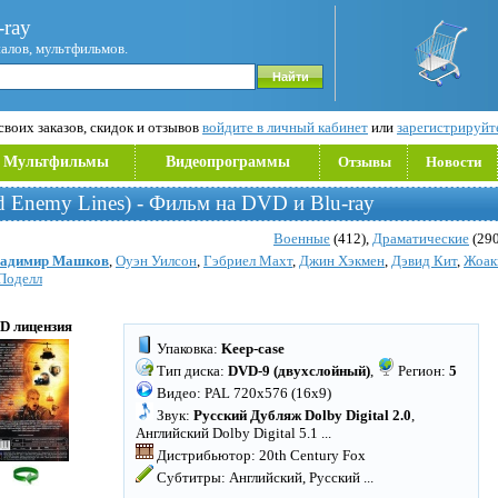
ray
иалов, мультфильмов.
воих заказов, скидок и отзывов
войдите в личный кабинет
или
зарегистрируйт
Мультфильмы
Видеопрограммы
Отзывы
Новости
d Enemy Lines) - Фильм на DVD и Blu-ray
Военные
(412),
Драматические
(290
адимир Машков
,
Оуэн Уилсон
,
Гэбриел Махт
,
Джин Хэкмен
,
Дэвид Кит
,
Жоак
Поделл
D лицензия
Упаковка:
Keep-case
Тип диска:
DVD-9 (двухслойный)
,
Регион:
5
Видео: PAL 720x576 (16x9)
Звук:
Русский Дубляж Dolby Digital 2.0
,
Английский Dolby Digital 5.1
...
Дистрибьютор: 20th Century Fox
Субтитры: Английский, Русский
...