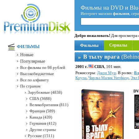
Фильмы на DVD и Blu-
Интернет магазин
фильмов
, сер
Добро пожаловать!
Для просмотра с
Фильмы
Сериалы
ФИЛЬМЫ
Новые
В тылу врага
(Behin
Популярные
2001 г.
США
, 101 мин.
Все фильмы по 98 рублей
Режисcеры:
Джон Мур
. В ролях:
Вл
Высокобюджетные
Крупа
,
Чарльз Малик Уитфилд
,
Эял 
Все по алфавиту
По странам
DV
Зарубежные (4838)
США (3688)
Великобритания (811)
Франция (589)
Канада (439)
Германия (412)
Другие страны
Русские (1511)