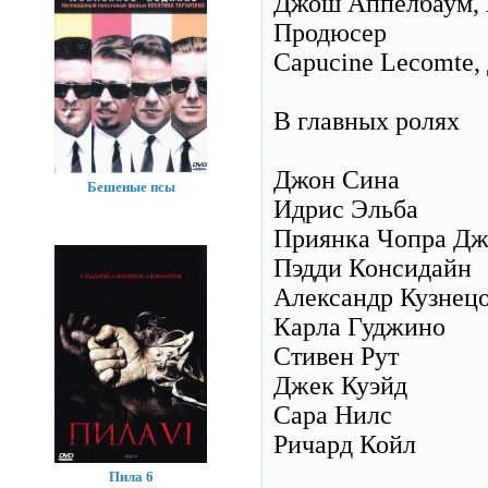
Джош Аппелбаум, А
Продюсер
Capucine Lecomte, 
В главных ролях
Джон Сина
Бешеные псы
Идрис Эльба
Приянка Чопра Дж
Пэдди Консидайн
Александр Кузнец
Карла Гуджино
Стивен Рут
Джек Куэйд
Сара Нилс
Ричард Койл
Пила 6