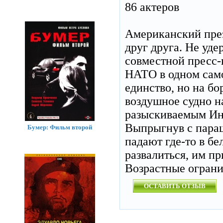
86 актеров
Американский пре
друг друга. Не уд
совместной пресс-
НАТО в одном само
единство, но на б
воздушное судно н
разыскиваемым Ин
Выпрыгнув с параш
Бумер: Фильм второй
падают где-то в бе
развалиться, им пр
Возрастные огран
ОСТАВИТЬ ОТЗЫВ