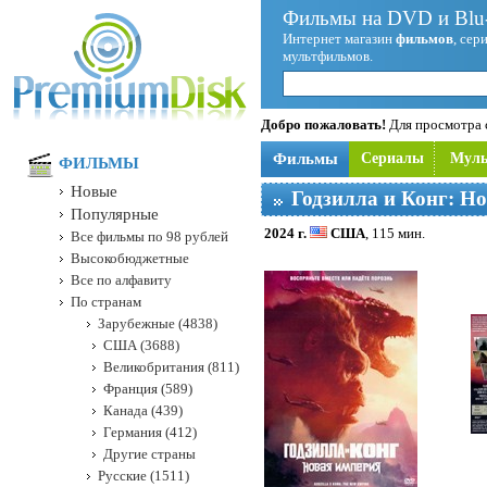
Фильмы на DVD и Blu-
Интернет магазин
фильмов
, сер
мультфильмов.
Добро пожаловать!
Для просмотра с
Фильмы
Сериалы
Мул
ФИЛЬМЫ
Новые
Годзилла и Конг: Н
Популярные
2024 г.
США
, 115 мин.
Все фильмы по 98 рублей
Высокобюджетные
Все по алфавиту
По странам
Зарубежные (4838)
США (3688)
Великобритания (811)
Франция (589)
Канада (439)
Германия (412)
Другие страны
Русские (1511)