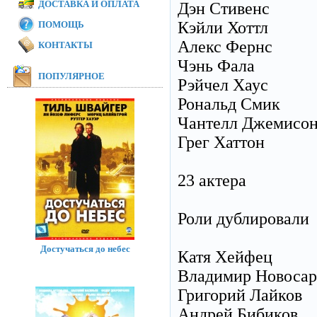
ДОСТАВКА И ОПЛАТА
Дэн Стивенс
Кэйли Хоттл
ПОМОЩЬ
Алекс Фернс
КОНТАКТЫ
Чэнь Фала
ПОПУЛЯРНОЕ
Рэйчел Хаус
Рональд Смик
Чантелл Джемисо
Грег Хаттон
23 актера
Роли дублировали
Достучаться до небес
Катя Хейфец
Владимир Новосар
Григорий Лайков
Андрей Бибиков