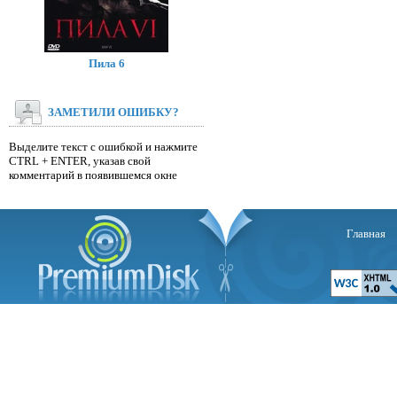
Пила 6
ЗАМЕТИЛИ ОШИБКУ?
Выделите текст с ошибкой и нажмите
CTRL + ENTER, указав свой
комментарий в появившемся окне
Главная