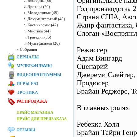
Оригинальное наз
Вестерны (88)
Эротика (70)
Год производства 
Молодежные (49)
Страна США, Авст
Документальный (48)
Жанр фантастика, 
Космические (47)
Мистика (44)
Слоган «Воспряньт
Трагедия (36)
Мультфильмы (26)
Режиссер
Собрания
Адам Вингард
СЕРИАЛЫ
Сценарий
МУЛЬТФИЛЬМЫ
Джереми Слейтер, 
ВИДЕОПРОГРАММЫ
Продюсер
ИГРЫ PS3
Брайан Роджерс, То
ЭРОТИКА
РАСПРОДАЖА
В главных ролях
ПРАЙС МАГАЗИНА
ПРАЙС ДЛЯ ПРЕДЗАКАЗА
Ребекка Холл
ОТЗЫВЫ
Брайан Тайри Ген