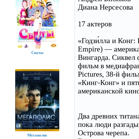
Диана Нерсесова
17 актеров
«Годзи́лла и Конг: 
Empire) — америк
Сваты
Вингарда. Сиквел 
фильм в медиафран
Pictures, 38-й фи
«Кинг-Конг» и пят
американской кино
Два древних титана
пока люди разгады
Острова черепа.
Мегаполис