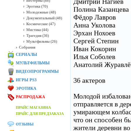
Дмитрий Нагиев
Вестерны (88)
Эротика (70)
Полина Казанцева
Молодежные (48)
Фёдор Лавров
Документальный (48)
Анна Уколова
Космические (47)
Мистика (44)
Эрхан Нохоев
Трагедия (36)
Сергей Степин
Мультфильмы (26)
Собрания
Иван Кокорин
СЕРИАЛЫ
Илья Соболев
МУЛЬТФИЛЬМЫ
Анатолий Журавлё
ВИДЕОПРОГРАММЫ
36 актеров
ИГРЫ PS3
ЭРОТИКА
Молодой избалован
РАСПРОДАЖА
отправляется в де
ПРАЙС МАГАЗИНА
умирающем колбасн
ПРАЙС ДЛЯ ПРЕДЗАКАЗА
что он способен б
ОТЗЫВЫ
жители деревни во