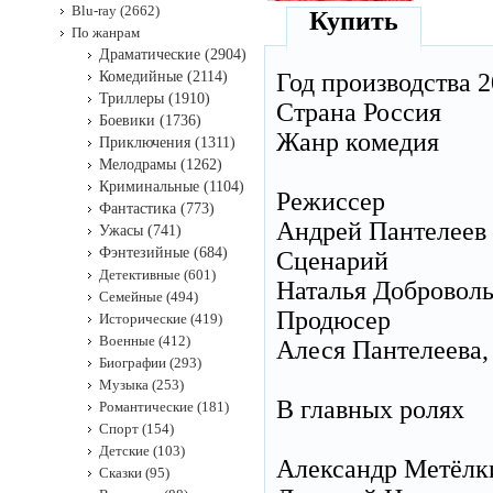
Blu-ray (2662)
Купить
По жанрам
Драматические (2904)
Комедийные (2114)
Год производства 
Триллеры (1910)
Страна Россия
Боевики (1736)
Жанр комедия
Приключения (1311)
Мелодрамы (1262)
Криминальные (1104)
Режиссер
Фантастика (773)
Андрей Пантелеев
Ужасы (741)
Фэнтезийные (684)
Сценарий
Детективные (601)
Наталья Доброволь
Семейные (494)
Продюсер
Исторические (419)
Военные (412)
Алеся Пантелеева,
Биографии (293)
Музыка (253)
В главных ролях
Романтические (181)
Спорт (154)
Детские (103)
Александр Метёлк
Сказки (95)