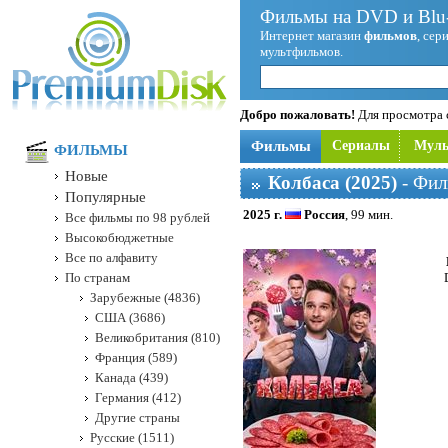
Фильмы на DVD и Blu-
Интернет магазин
фильмов
, сер
мультфильмов.
Добро пожаловать!
Для просмотра с
Фильмы
Сериалы
Мул
ФИЛЬМЫ
Новые
Колбаса (2025)
- Фил
Популярные
2025 г.
Россия
, 99 мин.
Все фильмы по 98 рублей
Высокобюджетные
Все по алфавиту
По странам
Зарубежные (4836)
США (3686)
Великобритания (810)
Франция (589)
Канада (439)
Германия (412)
Другие страны
Русские (1511)