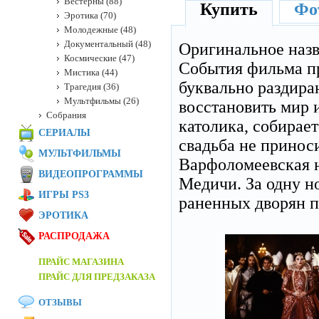
Вестерны (88)
Купить
Фот
Эротика (70)
Молодежные (48)
Документальный (48)
Оригинальное наз
Космические (47)
События фильма пр
Мистика (44)
буквально раздира
Трагедия (36)
Мультфильмы (26)
восстановить мир и
Собрания
католика, собирае
СЕРИАЛЫ
свадьба не приноси
МУЛЬТФИЛЬМЫ
Варфоломеевская н
ВИДЕОПРОГРАММЫ
Медичи. За одну но
ИГРЫ PS3
раненных дворян п
ЭРОТИКА
РАСПРОДАЖА
ПРАЙС МАГАЗИНА
ПРАЙС ДЛЯ ПРЕДЗАКАЗА
ОТЗЫВЫ