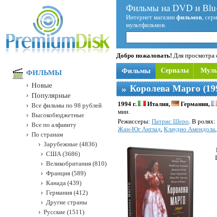
Фильмы на DVD и Blu-
Интернет магазин
фильмов
, сер
мультфильмов.
Добро пожаловать!
Для просмотра с
Фильмы
Сериалы
Мул
ФИЛЬМЫ
Новые
Королева Марго (19
Популярные
1994 г.
Италия,
Германия,
Все фильмы по 98 рублей
мин.
Высокобюджетные
Режисcеры:
Патрис Шеро
. В ролях:
Все по алфавиту
Жан-Юг Англад
,
Клаудио Амендола
По странам
Зарубежные (4836)
США (3686)
Великобритания (810)
Франция (589)
Канада (439)
Германия (412)
Другие страны
Русские (1511)