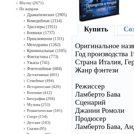
Blu-ray (2671)
По жанрам
Драматические (2905)
Комедийные (2114)
Триллеры (1911)
Купить
Соз
Боевики (1737)
Приключения (1311)
Оригинальное наз
Мелодрамы (1262)
Криминальные (1105)
Год производства 
Фантастика (773)
Страна Италия, Ге
Ужасы (741)
Жанр фэнтези
Фэнтезийные (684)
Детективные (601)
Семейные (494)
Режиссер
Исторические (420)
Военные (412)
Ламберто Бава
Биографии (294)
Сценарий
Музыка (253)
Джанни Ромоли
Романтические (181)
Спорт (154)
Продюсер
Детские (103)
Ламберто Бава, Ан
Сказки (95)