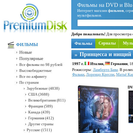
Фильмы на DVD и Blu-
Интернет магазин
фильмов
, сер
мультфильмов.
Добро пожаловать!
Для просмотра с
Фильмы
Сериалы
Мул
ФИЛЬМЫ
Новые
Принцесса и нищий
Популярные
1997 г.
Италия,
Германия
, 1
Все фильмы по 98 рублей
Режисcеры:
Ламберто Бава
. В роля
Высокобюджетные
Фальки
,
Лоренцо Креспи
,
Матьё Ка
Все по алфавиту
По странам
DV
Зарубежные (4838)
США (3688)
Великобритания (811)
Франция (589)
Канада (439)
Германия (412)
Другие страны
Русские (1511)