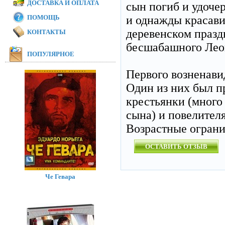
ДОСТАВКА И ОПЛАТА
сын погиб и удоч
ПОМОЩЬ
и однажды красави
деревенском праздн
КОНТАКТЫ
бесшабашного Лео
ПОПУЛЯРНОЕ
Первого возненави
Один из них был пр
крестьянки (много 
сына) и повелител
Возрастные огран
ОСТАВИТЬ ОТЗЫВ
Че Гевара