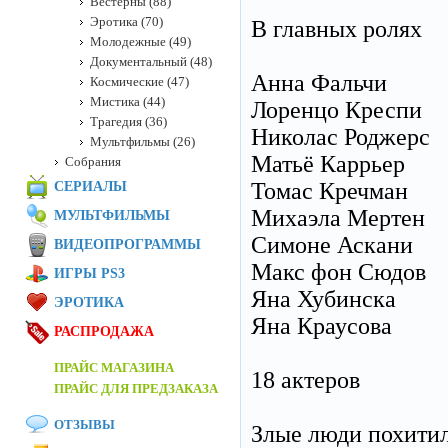
Вестерны (88)
Эротика (70)
В главных ролях
Молодежные (49)
Документальный (48)
Анна Фальчи
Космические (47)
Мистика (44)
Лоренцо Креспи
Трагедия (36)
Николас Роджерс
Мультфильмы (26)
Матьё Каррьер
Собрания
Томас Кречман
СЕРИАЛЫ
Михаэла Мертен
МУЛЬТФИЛЬМЫ
Симоне Аскани
ВИДЕОПРОГРАММЫ
Макс фон Сюдов
ИГРЫ PS3
Яна Хубинска
ЭРОТИКА
Яна Краусова
РАСПРОДАЖА
ПРАЙС МАГАЗИНА
18 актеров
ПРАЙС ДЛЯ ПРЕДЗАКАЗА
ОТЗЫВЫ
Злые люди похитил