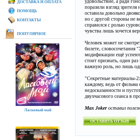
удовольствие, а ради гон
ДОСТАВКА И ОПЛАТА
поразили взгляд зрителя
ПОМОЩЬ
оставила довольно двояко
но с другой стороны не в
КОНТАКТЫ
справился с ролью сурово
чувства лишь хочется вери
ПОПУЛЯРНОЕ
Человек может не смотрет
билете, словосочетания "
модификации ещё успеют 
стоит признать, один раз
важную роль, но лишь оди
"Секретные материалы-2:
каждому, ведь от фильма
недосказанности и пустот
двухчасового сеанса в пр
Max Joker
оставил полез
Ласковый май
ОСТАВИТЬ ОТЗЫВ