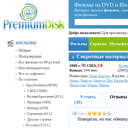
Фильмы на DVD и Blu-
Интернет магазин
фильмов
, сер
мультфильмов.
Добро пожаловать!
Для просмотра с
ФИЛЬМЫ
Фильмы
Сериалы
Мультфи
Новые
Секретные материал
Популярные
Все фильмы по 98 рублей
2008 г.
США,
Крим
Высокобюджетные
Канада
, 104 мин.
(2905)
Все по алфавиту
Режисcеры:
Крис Картер
. В ролях:
По странам
Алекс Дьякун
,
Аманда Пит
,
Билли К
Зарубежные (4838)
Пилледжи
,
Никки Эйкокс
США (3688)
Великобритания (811)
Купить
Отзывы 
(38)
Франция (589)
Канада (439)
Германия (412)
Оценка
Поверили, но нас обману
Другие страны
Русские (1511)