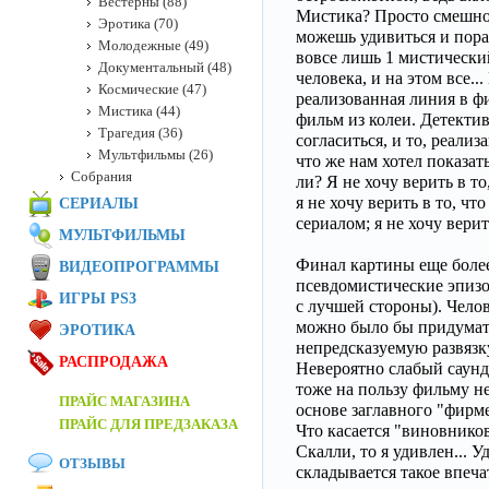
Вестерны (88)
Мистика? Просто смешно 
Эротика (70)
можешь удивиться и пораз
Молодежные (49)
вовсе лишь 1 мистически
Документальный (48)
человека, и на этом все.
Космические (47)
реализованная линия в ф
Мистика (44)
фильм из колеи. Детекти
Трагедия (36)
согласиться, и то, реализ
Мультфильмы (26)
что же нам хотел показа
Собрания
ли? Я не хочу верить в т
я не хочу верить в то, ч
СЕРИАЛЫ
сериалом; я не хочу верить
МУЛЬТФИЛЬМЫ
Финал картины еще более
ВИДЕОПРОГРАММЫ
псевдомистические эпизо
ИГРЫ PS3
с лучшей стороны). Челов
можно было бы придумат
ЭРОТИКА
непредсказуемую развязку
РАСПРОДАЖА
Невероятно слабый саунд
тоже на пользу фильму н
ПРАЙС МАГАЗИНА
основе заглавного "фирме
ПРАЙС ДЛЯ ПРЕДЗАКАЗА
Что касается "виновников
Скалли, то я удивлен... 
ОТЗЫВЫ
складывается такое впеча