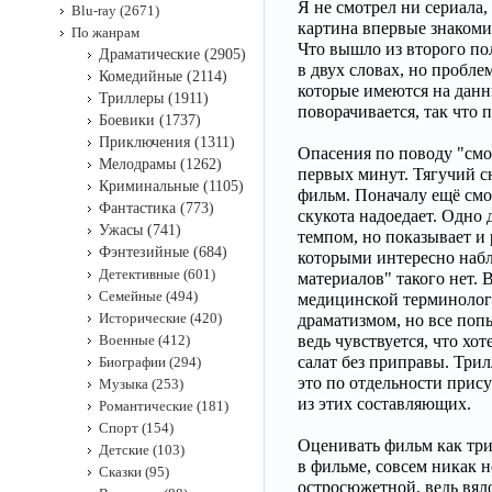
Я не смотрел ни сериала,
Blu-ray (2671)
картина впервые знакоми
По жанрам
Что вышло из второго по
Драматические (2905)
в двух словах, но проблем
Комедийные (2114)
которые имеются на данн
Триллеры (1911)
поворачивается, так что 
Боевики (1737)
Приключения (1311)
Опасения по поводу "см
Мелодрамы (1262)
первых минут. Тягучий сю
Криминальные (1105)
фильм. Поначалу ещё смо
Фантастика (773)
скукота надоедает. Одно 
Ужасы (741)
темпом, но показывает и 
Фэнтезийные (684)
которыми интересно набл
Детективные (601)
материалов" такого нет. 
Семейные (494)
медицинской терминологи
Исторические (420)
драматизмом, но все поп
Военные (412)
ведь чувствуется, что хо
салат без приправы. Трил
Биографии (294)
это по отдельности прису
Музыка (253)
из этих составляющих.
Романтические (181)
Спорт (154)
Оценивать фильм как трил
Детские (103)
в фильме, совсем никак 
Сказки (95)
остросюжетной, ведь вял