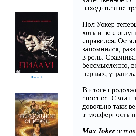
находиться на тр
Пол Уокер тепер
хоть и не с оглу
справился. Оста
запомнился, разв
в роль. Сравнива
бессмысленно, ве
первых, утратила
Пила 6
В итоге продолж
сносное. Свои п
довольно таки в
атмосферность не
Max Joker
остав