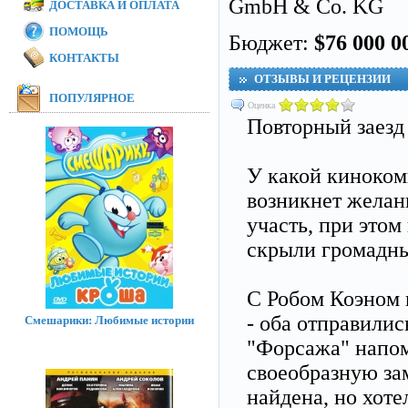
GmbH & Co. KG
ДОСТАВКА И ОПЛАТА
ПОМОЩЬ
Бюджет:
$76 000 0
КОНТАКТЫ
ОТЗЫВЫ И РЕЦЕНЗИИ
ПОПУЛЯРНОЕ
Оценка
Повторный заезд
У какой киноком
возникнет желан
участь, при этом
скрыли громадн
С Робом Коэном 
- оба отправилис
Смешарики: Любимые истории
"Форсажа" напом
своеобразную зам
найдена, но хоте