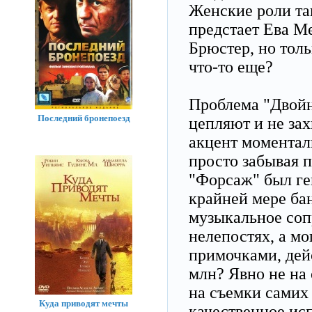
Женские роли та
предстает Ева М
Брюстер, но тол
что-то еще?
Проблема "Двойно
Последний бронепоезд
цепляют и не за
акцент моментал
просто забывая п
"Форсаж" был ге
крайней мере ба
музыкальное соп
нелепостях, а м
примочками, дей
млн? Явно не на
на съемки самих 
Куда приводят мечты
качественное ис