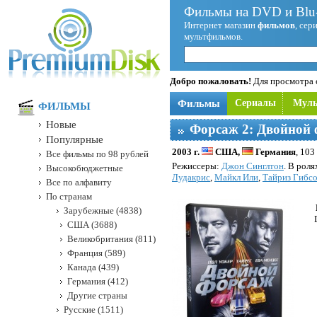
Фильмы на DVD и Blu-
Интернет магазин
фильмов
, сер
мультфильмов.
Добро пожаловать!
Для просмотра с
Фильмы
Сериалы
Мул
ФИЛЬМЫ
Новые
Форсаж 2: Двойной
Популярные
2003 г.
США,
Германия
, 103
Все фильмы по 98 рублей
Режисcеры:
Джон Синглтон
. В роля
Высокобюджетные
Лудакрис
,
Майкл Или
,
Тайриз Гибс
Все по алфавиту
По странам
Зарубежные (4838)
США (3688)
Великобритания (811)
Франция (589)
Канада (439)
Германия (412)
Другие страны
Русские (1511)