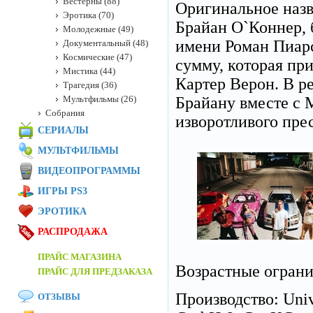
Вестерны (88)
Оригинальное наз
Эротика (70)
Брайан О`Коннер, 
Молодежные (49)
имени Роман Пиар
Документальный (48)
Космические (47)
сумму, которая пр
Мистика (44)
Картер Верон. В р
Трагедия (36)
Мультфильмы (26)
Брайану вместе с 
Собрания
изворотливого пр
СЕРИАЛЫ
МУЛЬТФИЛЬМЫ
ВИДЕОПРОГРАММЫ
ИГРЫ PS3
ЭРОТИКА
РАСПРОДАЖА
ПРАЙС МАГАЗИНА
Возрастные огран
ПРАЙС ДЛЯ ПРЕДЗАКАЗА
Производство: Unive
ОТЗЫВЫ