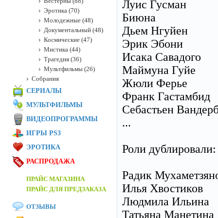
Вестерны (88)
Луис Гусман
Эротика (70)
Биюна
Молодежные (48)
Дьем Нгуйен
Документальный (48)
Космические (47)
Эрик Эбони
Мистика (44)
Исака Савадого
Трагедия (36)
Маймуна Гуйе
Мультфильмы (26)
Собрания
Жюли Ферье
СЕРИАЛЫ
Франк Гастамбид
МУЛЬТФИЛЬМЫ
Себастьен Вандер
ВИДЕОПРОГРАММЫ
...
ИГРЫ PS3
Роли дублировали:
ЭРОТИКА
РАСПРОДАЖА
Радик Мухаметзян
ПРАЙС МАГАЗИНА
Илья Хвостиков
ПРАЙС ДЛЯ ПРЕДЗАКАЗА
Людмила Ильина
ОТЗЫВЫ
Татьяна Манетина