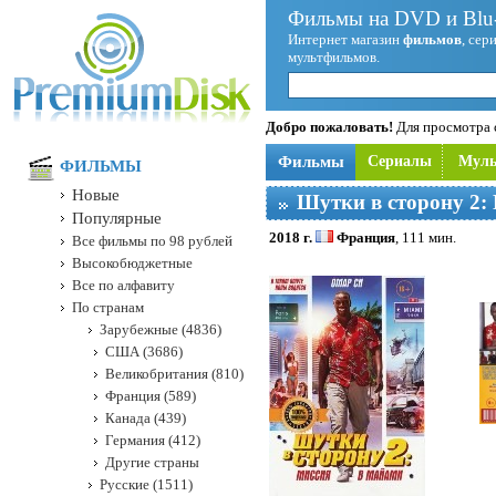
Фильмы на DVD и Blu-
Интернет магазин
фильмов
, сер
мультфильмов.
Добро пожаловать!
Для просмотра с
Фильмы
Сериалы
Мул
ФИЛЬМЫ
Новые
Шутки в сторону 2:
Популярные
2018 г.
Франция
, 111 мин.
Все фильмы по 98 рублей
Высокобюджетные
Все по алфавиту
По странам
Зарубежные (4836)
США (3686)
Великобритания (810)
Франция (589)
Канада (439)
Германия (412)
Другие страны
Русские (1511)