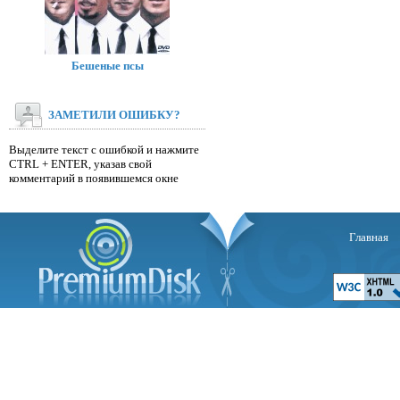
Бешеные псы
ЗАМЕТИЛИ ОШИБКУ?
Выделите текст с ошибкой и нажмите
CTRL + ENTER, указав свой
комментарий в появившемся окне
Главная