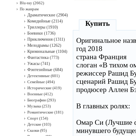
Blu-ray (2662)
По жанрам
Драматические (2904)
Комедийные (2114)
Купить
Триллеры (1910)
Боевики (1736)
Оригинальное наз
Приключения (1311)
Мелодрамы (1262)
год 2018
Криминальные (1104)
страна Франция
Фантастика (773)
слоган «В тихом о
Ужасы (741)
Фэнтезийные (684)
режиссер Рашид Б
Детективные (601)
сценарий Рашид Б
Семейные (494)
Исторические (419)
продюсер Аллен Бэ
Военные (412)
Биографии (293)
В главных ролях:
Музыка (253)
Романтические (181)
Спорт (154)
Омар Си (Лучшие 
Детские (103)
минувшего будущег
Сказки (95)