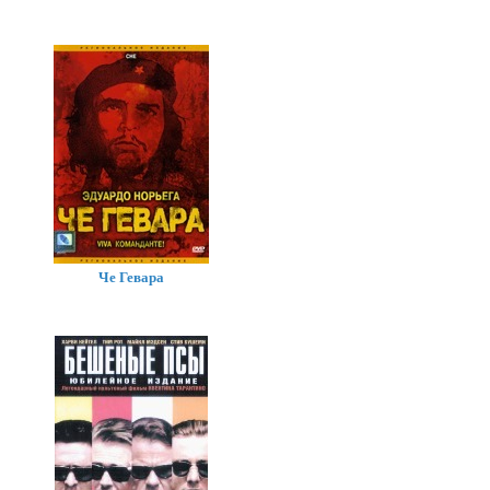
Че Гевара