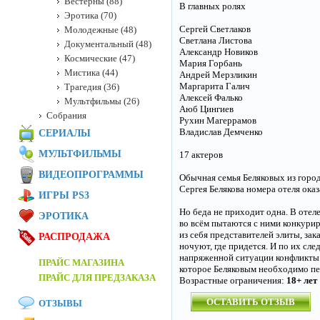
Вестерны (88)
В главных ролях
Эротика (70)
Сергей Светлаков
Молодежные (48)
Светлана Листова
Документальный (48)
Александр Новиков
Космические (47)
Мария Горбань
Мистика (44)
Андрей Мерзликин
Маргарита Галич
Трагедия (36)
Алексей Фалько
Мультфильмы (26)
Аюб Цингиев
Собрания
Рухин Магеррамов
Владислав Демченко
СЕРИАЛЫ
МУЛЬТФИЛЬМЫ
17 актеров
ВИДЕОПРОГРАММЫ
Обычная семья Беляковых из город
Сергея Белякова номера отеля ока
ИГРЫ PS3
Но беда не приходит одна. В оте
ЭРОТИКА
во всём пытаются с ними конкурир
из себя представителей элиты, зак
РАСПРОДАЖА
ночуют, где придется. И по их сл
напряженной ситуации конфликты 
ПРАЙС МАГАЗИНА
которое Беляковым необходимо пер
ПРАЙС ДЛЯ ПРЕДЗАКАЗА
Возрастные ограничения:
18+ лет
ОСТАВИТЬ ОТЗЫВ
ОТЗЫВЫ