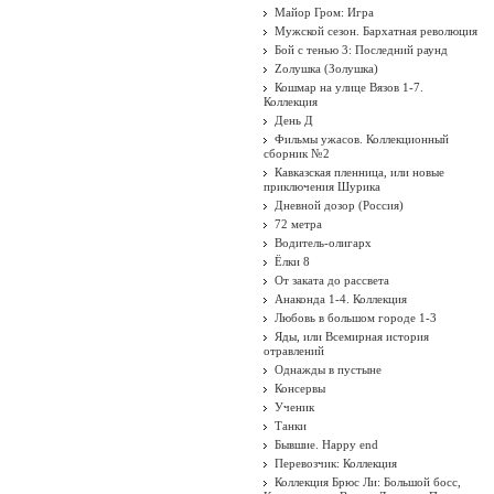
Майор Гром: Игра
Мужской сезон. Бархатная революция
Бой с тенью 3: Последний раунд
Zолушка (Золушка)
Кошмар на улице Вязов 1-7.
Коллекция
День Д
Фильмы ужасов. Коллекционный
сборник №2
Кавказская пленница, или новые
приключения Шурика
Дневной дозор (Россия)
72 метра
Водитель-олигарх
Ёлки 8
От заката до рассвета
Анаконда 1-4. Коллекция
Любовь в большом городе 1-3
Яды, или Всемирная история
отравлений
Однажды в пустыне
Консервы
Ученик
Танки
Бывшие. Happy end
Перевозчик: Коллекция
Коллекция Брюс Ли: Большой босс,