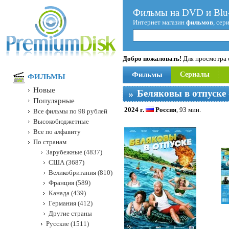
Фильмы на DVD и Blu-
Интернет магазин
фильмов
, сер
Добро пожаловать!
Для просмотра с
Фильмы
Сериалы
ФИЛЬМЫ
Новые
Беляковы в отпуске
Популярные
2024 г.
Россия
, 93 мин.
Все фильмы по 98 рублей
Высокобюджетные
Все по алфавиту
По странам
Зарубежные (4837)
США (3687)
Великобритания (810)
Франция (589)
Канада (439)
Германия (412)
Другие страны
Русские (1511)