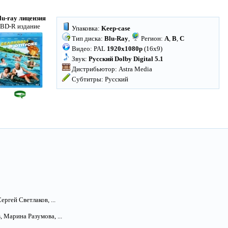
lu-ray лицензия
BD-R издание
Упаковка:
Keep-case
Тип диска:
Blu-Ray
,
Регион:
A
,
B
,
C
Видео: PAL
1920x1080p
(16x9)
Звук:
Русский Dolby Digital 5.1
Дистрибьютор: Astra Media
Субтитры: Русский
ргей Светлаков, ...
 Марина Разумова, ...