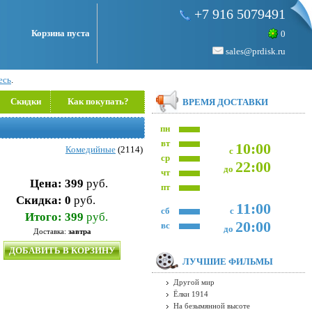
+7 916 5079491
Корзина пуста
0
sales@prdisk.ru
есь
.
Скидки
Как покупать?
ВРЕМЯ ДОСТАВКИ
пн
вт
10:00
Комедийные
(2114)
с
ср
22:00
до
чт
Цена:
399
руб.
пт
Скидка:
0
руб.
11:00
сб
с
Итого:
399
руб.
20:00
вс
до
Доставка:
завтра
ДОБАВИТЬ В КОРЗИНУ
ЛУЧШИЕ ФИЛЬМЫ
Другой мир
Ёлки 1914
На безымянной высоте