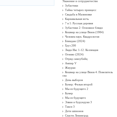
Уважение и сотрудничество
Зубастики
Тайна четырех принцесс
Свадьба в Малиновке
Карнавальная ночь
7 в 1: Русская деревня
Зубастики 2: Основное блюдо
Кошмар на улице Вязов (1984)
Человек-паук. Квадрология
Блиндаж (2024)
Груз 200
Люди Икс 1-12: Коллекция
Огниво (2024)
Отряд самоубийц
Ампир V
Жмурки
Кошмар на улице Вязов 4: Повелитель
сна
День выборов
Бумер: Фильм второй
Мы из будущего 2
Бумер
Мы из будущего
Элвин и бурундуки 3
Такси 3
Дети шпионов
Спасти Ленинград