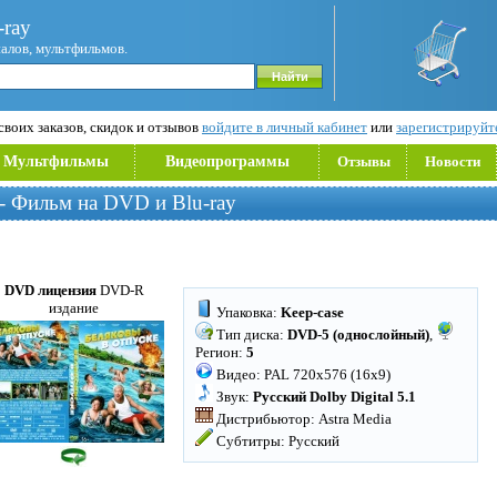
ray
иалов, мультфильмов.
воих заказов, скидок и отзывов
войдите в личный кабинет
или
зарегистрируйт
Мультфильмы
Видеопрограммы
Отзывы
Новости
- Фильм на DVD и Blu-ray
DVD лицензия
DVD-R
издание
Упаковка:
Keep-case
Тип диска:
DVD-5 (однослойный)
,
Регион:
5
Видео: PAL 720x576 (16x9)
Звук:
Русский Dolby Digital 5.1
Дистрибьютор: Astra Media
Субтитры: Русский