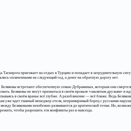
а Таганрога приезжает на отдых в Турцию и попадает в затруднительную ситу
зались оплаченными на следующий год, а денег на обратную дорогу нет.
ле Беляковы встречают обеспеченную семью Дубравиных, которым они смертель
овать. Беляковы не могут признаться в своём провале «заклятым друзьям» и и
апываясь в своём вранье всё глубже. А разоблачение — всё ближе. Ведь Беляков
едам уже идет главный менеджер отеля, непримиримый борец с русскими наруш
между Беляковыми неизбежно развиваются до критической точки. Но, возможн
ежить, чтобы разрешить эти конфликты раз и навсегда.