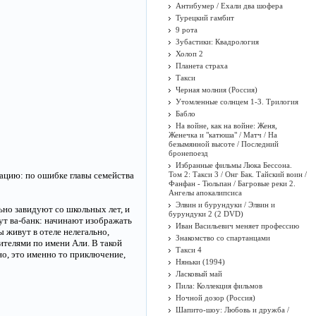
Антибумер / Ехали два шофера
Турецкий гамбит
9 рота
Зубастики: Квадрология
Холоп 2
Планета страха
Такси
Черная молния (Россия)
Утомленные солнцем 1-3. Трилогия
Бабло
На войне, как на войне: Женя,
Женечка и "катюша" / Матч / На
безымянной высоте / Последний
бронепоезд
Избранные фильмы Люка Бессона.
ацию: по ошибке главы семейства
Том 2: Такси 3 / Онг Бак. Тайский воин /
Фанфан - Тюльпан / Багровые реки 2.
Ангелы апокалипсиса
Элвин и бурундуки / Элвин и
но завидуют со школьных лет, и
бурундуки 2 (2 DVD)
дут ва-банк: начинают изображать
Иван Васильевич меняет профессию
ы живут в отеле нелегально,
Знакомство со спартанцами
ителями по имени Али. В такой
Такси 4
о, это именно то приключение,
Няньки (1994)
Ласковый май
Пила: Коллекция фильмов
Ночной дозор (Россия)
Шапито-шоу: Любовь и дружба /