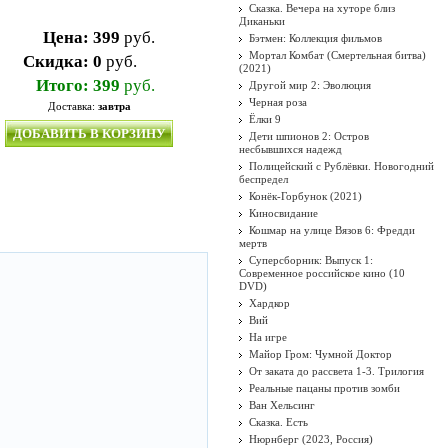
Сказка. Вечера на хуторе близ
Диканьки
Цена:
399
руб.
Бэтмен: Коллекция фильмов
Мортал Комбат (Смертельная битва)
Скидка:
0
руб.
(2021)
Итого:
399
руб.
Другой мир 2: Эволюция
Черная роза
Доставка:
завтра
Ёлки 9
ДОБАВИТЬ В КОРЗИНУ
Дети шпионов 2: Остров
несбывшихся надежд
Полицейский с Рублёвки. Новогодний
беспредел
Конёк-Горбунок (2021)
Киносвидание
Кошмар на улице Вязов 6: Фредди
мертв
Суперсборник: Выпуск 1:
Современное российское кино (10
DVD)
Хардкор
Вий
На игре
Майор Гром: Чумной Доктор
От заката до рассвета 1-3. Трилогия
Реальные пацаны против зомби
Ван Хельсинг
Сказка. Есть
Нюрнберг (2023, Россия)