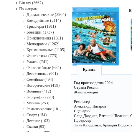
Blu-ray (2667)
По жанрам
B
Драматические (2904)
Комедийные (2114)
Триллеры (1911)
Боевики (1737)
Приключения (1311)
Мелодрамы (1262)
Криминальные (1105)
Фантастика (773)
Ужасы (741)
Фэнтезийные (684)
Купить
Детективные (601)
Семейные (494)
Год производства 2024
Исторические (419)
Страна Россия
Военные (412)
Жанр комедия
Биографии (293)
Режиссер
Музыка (253)
Александр Назаров
Романтические (181)
Сценарий
Спорт (154)
Саид Давдиев, Евгений Шелякин, Се
Продюсер
Детские (103)
Тина Канделаки, Аркадий Водахов,
Сказки (95)