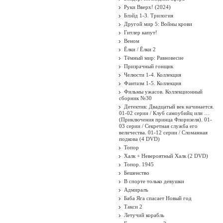
Руки Вверх! (2024)
Блэйд 1-3. Трилогия
Другой мир 5: Войны крови
Гитлер капут!
Веном
Ёлки / Ёлки 2
Тёмный мир: Равновесие
Призрачный гонщик
Челюсти 1-4. Коллекция
Фантазм 1-5. Коллекция
Фильмы ужасов. Коллекционный
сборник №30
Детектив: Двадцатый век начинается.
01-02 серии / Клуб самоубийц или …
(Приключения принца Флоризеля). 01-
03 серии / Секретная служба его
величества. 01-12 серии / Сломанная
подкова (4 DVD)
Топор
Халк + Невероятный Халк (2 DVD)
Топор. 1945
Бешенство
В спорте только девушки
Адмиралъ
Баба Яга спасает Новый год
Такси 2
Летучий корабль