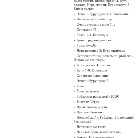
Кулак ярости, Выход Дракона, Путь
дракона, Игра смерти, Игра смерти 2:
Башня смерти.
Элвин и Бурундуки 1-4. Коллекция
Нереальный блокбастер
Очень страшное кино 1, 2
Generation П
Такси 1-4. Коллекция
Гром: Трудное детство
Тарас Бульба
Дети шпионов 3: Игра окончена
Особенности национальной рыбалки /
Любовные авантюры
Бой с тенью. Трилогия
Крик 1-6. Коллекция
Супергеройское кино
Элвин и бурундуки 2
Ёлки 5
Ёлки лохматые
Зубастики нападают! (2019)
Билет на Vegas
Джентльмены удачи
Вратарь Галактики
Полицейский с Рублёвки. Новогодний
беспредел 2
Неприличные гости
День выборов (телеспектакль)
Бендер: Последняя афера